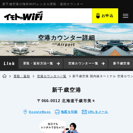
新千歳空港の海外WiFiレンタル受取・返却カウンター
お申込
空港カウンター詳細
Airport
受取・返却方法一覧
空港カウンター一覧
新千歳空港
受取・返却
空港カウンター一覧
新千歳空港 国内線ターミナル 空港カウ
新千歳空港
〒066-0012 北海道千歳市美々
GoogleMaps
地図を印刷
URLをメール