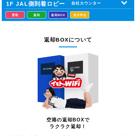
1F JAL側到着
ロビー
自社カウンター
受取
返却
返却BOX
当日申込
返却BOXについて
空港の返却BOXで
ラクラク返却！