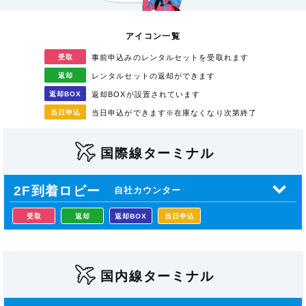
アイコン一覧
受取
事前申込みのレンタル
セットを受取れます
返却
レンタルセットの返却が
できます
返却
BOX
返却BOXが
設置されています
当日
申込
当日申込ができます
※在庫なくなり次第終了
国際線ターミナル
2F到着ロビー
自社カウンター
受取
返却
返却BOX
当日申込
国内線ターミナル