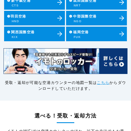
❶
新千歳空港
❷
成田国際空港
CTS
NRT
❸羽田空港
❹
中部国際空港
HND
NGO
❺
関西国際空港
❻
福岡空港
KIX
FUK
受取・返却が可能な空港カウンターの地図一覧は
こちら
からダウ
ンロードしていただけます。
選べる！受取・返却方法