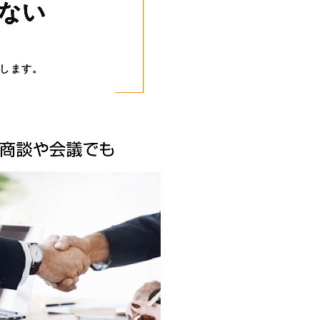
ない
します。