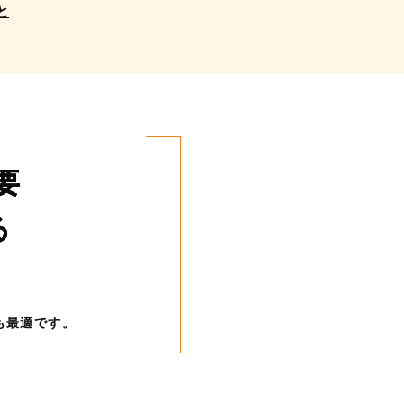
と
要
る
も最適です。