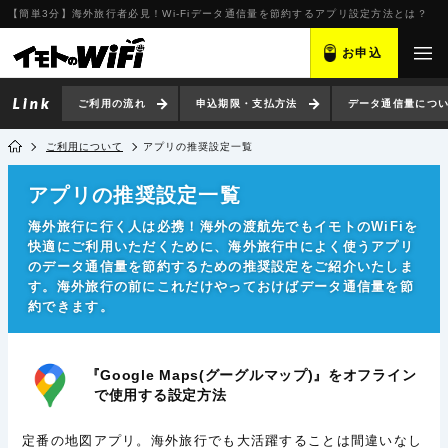
【簡単3分】海外旅行者必見！Wi-Fiデータ通信量を節約するアプリ設定方法とは？
お申込
ご利用の流れ
申込期限・支払方法
データ通信量につ
ご利用について
アプリの推奨設定一覧
アプリの推奨設定一覧
海外旅行に行く人は必携！海外の渡航先でもイモトのWiFiを
快適にご利用いただくために、海外旅行中によく使うアプリ
のデータ通信量を節約するための推奨設定をご紹介いたしま
す。海外旅行の前にこれだけやっておけばデータ通信量を節
約できます。
『Google Maps(グーグルマップ)』をオフライン
で使用する設定方法
定番の地図アプリ。海外旅行でも大活躍することは間違いなし