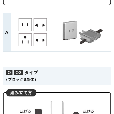
A
O
O2
タイプ
（ブロックB単体）
組み立て方