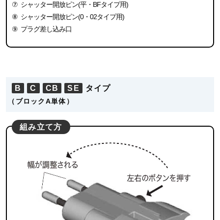
⑦
シャッター開放ピン(平・BFタイプ用)
⑧
シャッター開放ピン(0・02タイプ用)
⑨
プラグ差し込み口
B
C
CB
SE
タイプ
（ブロックA単体）
組み立て方