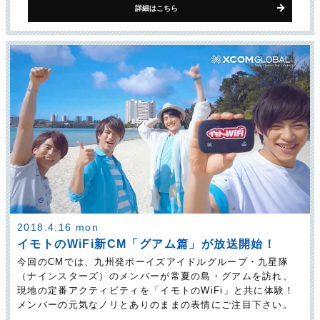
詳細はこちら
2018.4.16 mon
イモトのWiFi新CM「グアム篇」が放送開始！
今回のCMでは、九州発ボーイズアイドルグループ・九星隊
（ナインスターズ）のメンバーが常夏の島・グアムを訪れ、
現地の定番アクティビティを「イモトのWiFi」と共に体験！
メンバーの元気なノリとありのままの表情にご注目下さい。