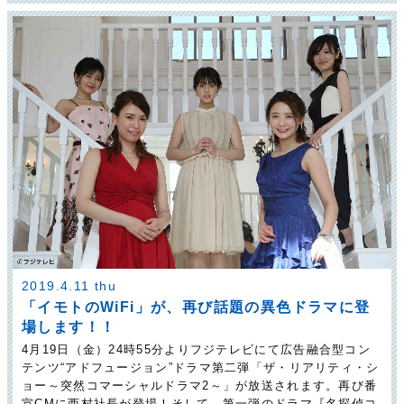
2019.4.11 thu
「イモトのWiFi」が、再び話題の異色ドラマに登
場します！！
4月19日（金）24時55分よりフジテレビにて広告融合型コン
テンツ“アドフュージョン”ドラマ第二弾「ザ・リアリティ・シ
ョー～突然コマーシャルドラマ2～」が放送されます。再び番
宣CMに西村社長が登場！そして、第一弾のドラマ『名探偵コ