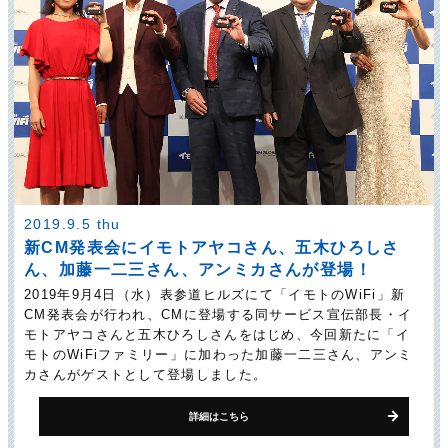
2019.9.5 thu
新CM発表会にイモトアヤコさん、五木ひろしさ
ん、加藤一二三さん、アンミカさんが登場！
2019年9月4日（水）表参道ヒルズにて「イモトのWiFi」新
CM発表会が行われ、CMに登場する同サービス宣伝部長・イ
モトアヤコさんと五木ひろしさんをはじめ、今回新たに「イ
モトのWiFiファミリー」に加わった加藤一二三さん、アンミ
カさんがゲストとして登場しました。
詳細はこちら