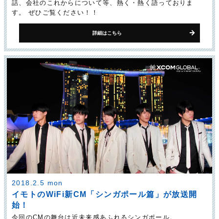
話、会社のこれからについて等、熱く・熱く語っておりま
す。 ぜひご覧ください！！
詳細はこちら
2018.2.5 mon
イモトのWiFi新CM「シンガポール篇」が放送開
始！
今回のCMの舞台は近未来感あふれるシンガポール。