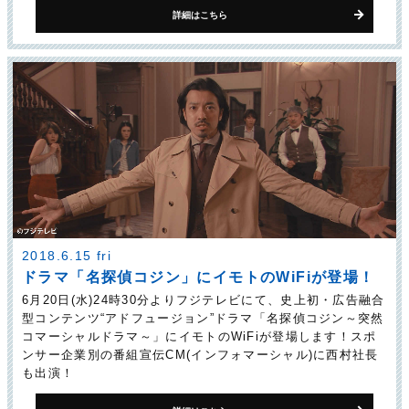
詳細はこちら
2018.6.15 fri
ドラマ「名探偵コジン」に
イモトのWiFiが登場！
6月20日(水)24時30分よりフジテレビにて、史上初・広告融合
型コンテンツ“アドフュージョン”ドラマ「名探偵コジン～突然
コマーシャルドラマ～」にイモトのWiFiが登場します！スポ
ンサー企業別の番組宣伝CM(インフォマーシャル)に西村社長
も出演！