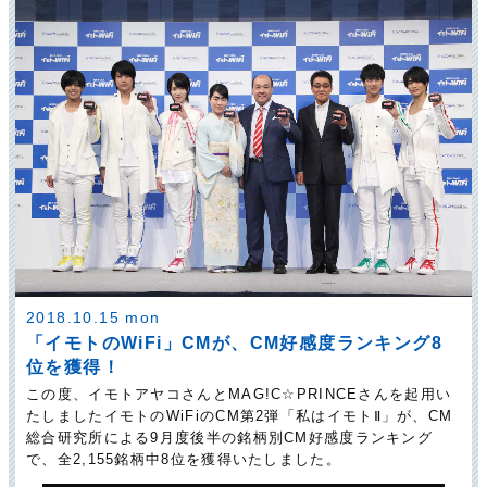
2018.10.15 mon
「イモトのWiFi」CMが、CM好感度ランキング8
位を獲得！
この度、イモトアヤコさんとMAG!C☆PRINCEさんを起用い
たしましたイモトのWiFiのCM第2弾「私はイモトⅡ」が、CM
総合研究所による9月度後半の銘柄別CM好感度ランキング
で、全2,155銘柄中8位を獲得いたしました。