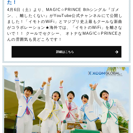
た！
4月6日（土）より、MAG!C☆PRINCE 8thシングル『ゴメ
ン、、離したくない』がYouTube公式チャンネルにて公開し
ました！「イモトのWiFi」とマジプリ史上最もクールな新曲
がコラボレーション★海外では、「イモトのWiFi」を離さな
いで！！ クールでセクシー、 オトナなMAG!C☆PRINCEさ
んの雰囲気も見どころです！
詳細はこちら