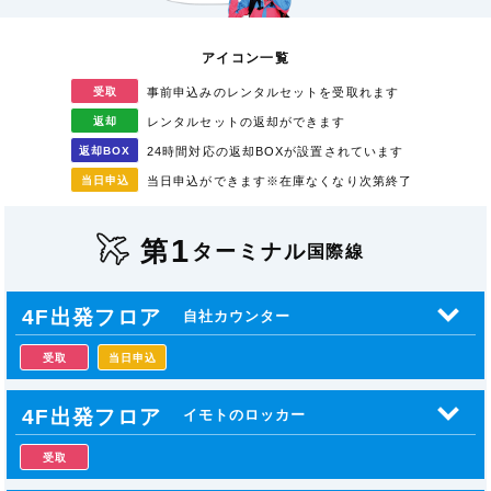
アイコン一覧
受取
事前申込みのレンタル
セットを受取れます
返却
レンタルセットの返却が
できます
返却
BOX
24時間対応の返却BOXが
設置されています
当日
申込
当日申込ができます
※在庫なくなり次第終了
1
第
ターミナル
国際線
4F出発フロア
自社カウンター
受取
当日申込
4F出発フロア
イモトのロッカー
受取