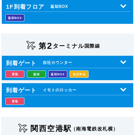
1F到着フロア
返却BOX
返却BOX
2
第
ターミナル
国際線
到着ゲート
自社カウンター
受取
返却
返却BOX
当日申込
到着ゲート
イモトのロッカー
受取
関西空港駅
（南海電鉄改札横）