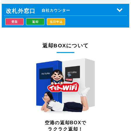
改札外窓口
自社カウンター
受取
返却
当日申込
返却BOXについて
空港の返却BOXで
ラクラク返却！