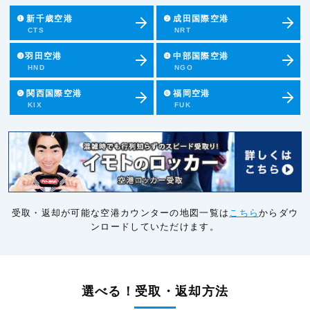
❶
新千歳空港
❷
成田国際空港
CTS
NRT
❸羽田空港
❹
中部国際空港
HND
NGO
❺
関西国際空港
❻
福岡空港
KIX
FUK
受取・返却が可能な空港カウンターの地図一覧は
こちら
からダウ
ンロードしていただけます。
選べる！受取・返却方法