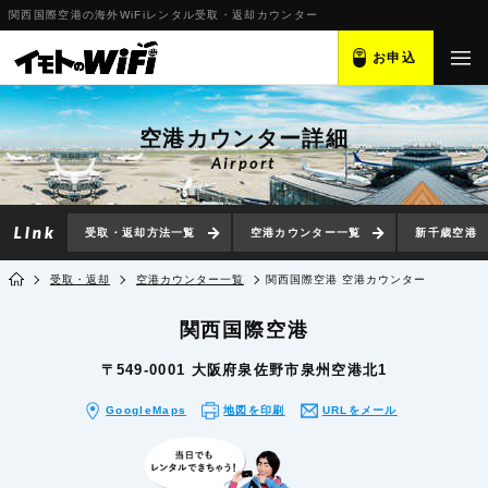
関西国際空港の海外WiFiレンタル受取・返却カウンター
お申込
空港カウンター詳細
Airport
受取・返却方法一覧
空港カウンター一覧
新千歳空港
受取・返却
空港カウンター一覧
関西国際空港 空港カウンター
関西国際空港
〒549-0001 大阪府泉佐野市泉州空港北1
GoogleMaps
地図を印刷
URLをメール