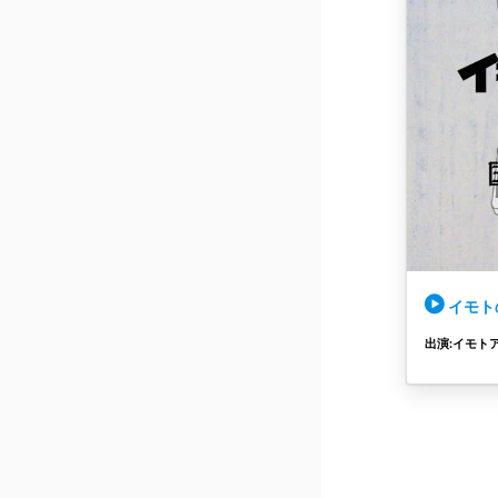
イモトの
出演:イモト