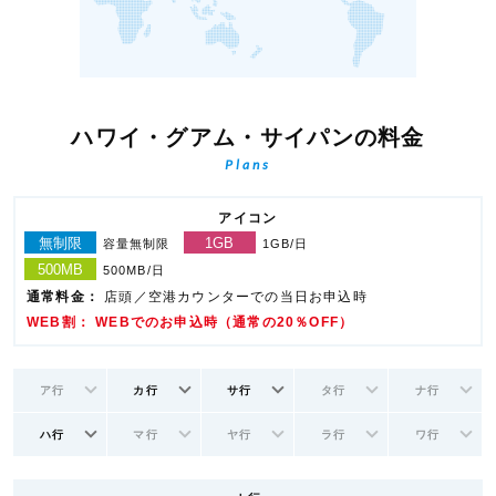
ハワイ・グアム・サイパンの料金
Plans
アイコン
無制限
1GB
容量無制限
1GB/日
500MB
500MB/日
通常料金：
店頭／空港カウンターでの当日お申込時
WEB割： WEBでのお申込時（通常の20％OFF）
ア行
カ行
サ行
タ行
ナ行
ハ行
マ行
ヤ行
ラ行
ワ行