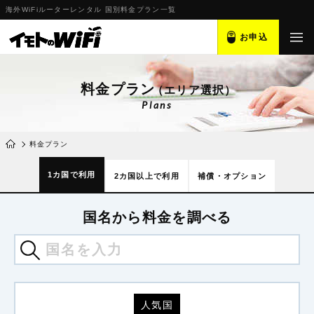
海外WiFiルーターレンタル 国別料金プラン一覧
お申込
料金プラン
（エリア選択）
Plans
料金プラン
1カ国で利用
2カ国以上で利用
補償・オプション
国名から料金を調べる
人気国