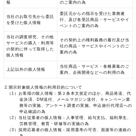
報
のご案内の為
委託元からの指示を受けた業務遂
当社のお取引先から委託
行、及び各受託商品・サービスやイ
を受けた個人情報
ベントのご案内の為
当社の調査研究、その他
その契約上の権利義務の履行及び当
サービスの購入・利用等
社の商品・サービスやイベントのご
の契約に伴って取得した
案内の為
個人情報
当社商品・サービス・各種募集のご
上記以外の個人情報
案内、企画開発などへの利用の為
2.開示対象個人情報の利用目的について
（1）お客様の個人情報：第２条本文規定のほか、商品発送、代
金決済、DM送付、メールマガジン送付、キャンペーン業
務等の実施、アンケート調査の実施、申込旅行代理店への
申込確認の為
（2）当社従業者の個人情報：人事管理、給与支払、福利厚生、
労務管理、教育・研修等の実施の為
（3）採用応募者の個人情報：採用選考の可否、面接等の連絡の
為