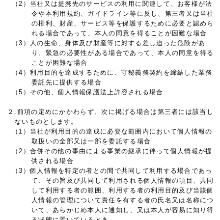
（2）当社又は提携先のサービスの利用に関連して、お客様が法
令や本利用規約、ガイドライン等に反し、第三者又は当社
の権利、財産、サービス等を保護するために必要と認めら
れる場合であって、本人の同意を得ることが困難な場合
（3）人の生命、身体及び財産等に対する差し迫った危険があ
り、緊急の必要性がある場合であって、本人の同意を得る
ことが困難な場合
（4）利用目的を達成するために、守秘義務契約を締結した業務
委託先に提供する場合
（5）その他、個人情報保護法上許容される場合
２.前項の定めにかかわらず、次に掲げる場合は第三者には該当し
ないものとします。
（1）当社が利用目的の達成に必要な範囲内において個人情報の
取扱いの全部又は一部を委託する場合
（2）合併その他の事由による事業の継承に伴って個人情報が提
供される場合
（3）個人情報を特定の者との間で共同して利用する場合であっ
て、その旨及び共同して利用される個人情報の項目、共同
して利用する者の範囲、利用する者の利用目的及び当該個
人情報の管理について責任を有する者の氏名又は名称につ
いて、あらかじめ本人に通知し、又は本人が容易に知り得
る状態に置いているとき