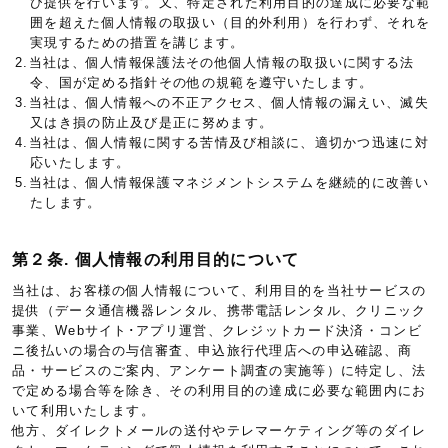
び提供を行います。又、特定された利用目的の達成に必要な範
囲を超えた個人情報の取扱い（目的外利用）を行わず、それを
実現するための措置を講じます。
2.当社は、個人情報保護法その他個人情報の取扱いに関する法
令、国が定める指針その他の規範を遵守いたします。
3.当社は、個人情報への不正アクセス、個人情報の漏えい、滅失
又はき損の防止及び是正に努めます。
4.当社は、個人情報に関する苦情及び相談に、適切かつ迅速に対
応いたします。
5.当社は、個人情報保護マネジメントシステムを継続的に改善い
たします。
第２条. 個人情報の利用目的について
当社は、お客様の個人情報について、利用目的を当社サービスの
提供（データ通信機器レンタル、携帯電話レンタル、クリニック
事業、Webサイト･アプリ運営、クレジットカード決済・コンビ
ニ後払いの場合の与信審査、申込旅行代理店への申込確認、商
品・サービスのご案内、アンケート調査の実施等）に特定し、法
で定める場合等を除き、その利用目的の達成に必要な範囲内にお
いて利用いたします。
他方、ダイレクトメールの送付やテレマーケティング等のダイレ