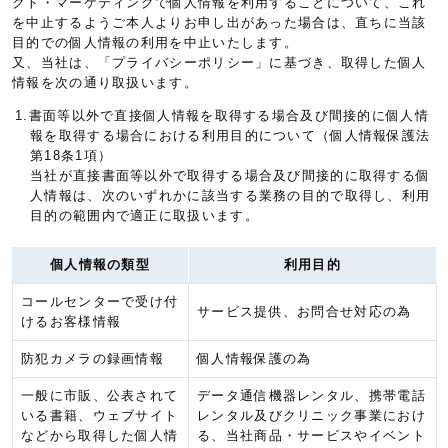
クト・マーケティングで個人情報を利用することについて、これ
を中止するようご本人よりお申し出があった場合は、直ちに当該
目的での個人情報の利用を中止いたします。
又、当社は、「プライバシーポリシー」に基づき、取得した個人
情報を次の通り取扱います。
1.書面等以外で直接個人情報を取得する場合及び間接的に個人情
報を取得する場合における利用目的について（個人情報保護法
第18条1項）
当社が直接書面等以外で取得する場合及び間接的に取得する個
人情報は、次のいずれかに該当する業務の目的で取得し、利用
目的の範囲内で適正に取扱います。
個人情報の類型
利用目的
コールセンターで受け付
サービス提供、お問合せ対応の為
けるお客様情報
防犯カメラの録画情報
個人情報保護の為
一般に市販、公表されて
データ通信機器レンタル、携帯電話
いる書籍、ウェブサイト
レンタル及びクリニック事業におけ
などから取得した個人情
る、当社商品・サービスやイベント