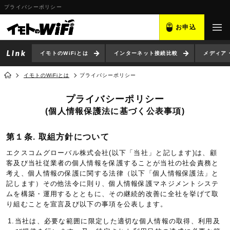
プライバシーポリシー
お申込
イモトのWiFiとは
インターネット接続比較
メディア
イモトのWiFiとは
プライバシーポリシー
プライバシーポリシー
(個人情報保護法に基づく公表事項)
第１条. 取組方針について
エクスコムグローバル株式会社(以下「当社」と記します)は、顧
客及び当社従業者の個人情報を保護することが当社の社会責務と
考え、個人情報の保護に関する法律（以下「個人情報保護法」と
記します）その他法令に則り、個人情報保護マネジメントシステ
ムを構築・運用するとともに、その継続的改善に全社を挙げて取
り組むことを宣言及び以下の事項を公表します。
1.当社は、必要な範囲に限定した適切な個人情報の取得、利用及