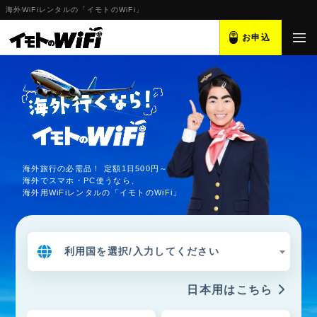
海外WiFiレンタルの「イモトのWiFi」
お申込
海外旅行の必需品！ 定額1日500円～
海外でスマホ・PC使うなら、
海外用WiFiレンタルの「イモトのWiFi」
利用国を選択/入力してください
日本用はこちら