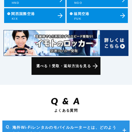
HND
NGO
❺
関西国際空港
❻
福岡空港
KIX
FUK
選べる！受取・返却方法を見る
Q
&
A
よくある質問
海外Wi-Fiレンタルのモバイルルーターとは、どのよう