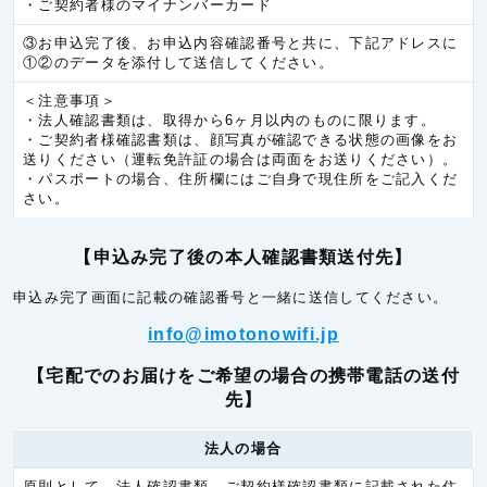
・ご契約者様のマイナンバーカード
ラオス
6.0円/秒(360円/分)
③お申込完了後、お申込内容確認番号と共に、下記アドレスに
ヨーロッパ
①②のデータを添付して送信してください。
アイルランド
5.3円/秒(320円/分)
＜注意事項＞
・法人確認書類は、取得から6ヶ月以内のものに限ります。
イギリス
5.3円/秒(320円/分)
・ご契約者様確認書類は、顔写真が確認できる状態の画像をお
送りください（運転免許証の場合は両面をお送りください）。
イタリア
5.3円/秒(320円/分)
・パスポートの場合、住所欄にはご自身で現住所をご記入くだ
さい。
オランダ
5.3円/秒(320円/分)
オーストリア(EU)
5.3円/秒(320円/分)
【申込み完了後の本人確認書類送付先】
オーランド諸島
6.0円/秒(360円/分)
申込み完了画面に記載の確認番号と一緒に送信してください。
ギリシア
5.3円/秒(320円/分)
info@imotonowifi.jp
サンマリノ
5.3円/秒(320円/分)
【宅配でのお届けをご希望の場合の携帯電話の送付
スイス
5.3円/秒(320円/分)
先】
スヴァールバル諸島
6.0円/秒(360円/分)
法人の場合
スウェーデン
5.3円/秒(320円/分)
スペイン
5.3円/秒(320円/分)
原則として、法人確認書類、ご契約様確認書類に記載された住