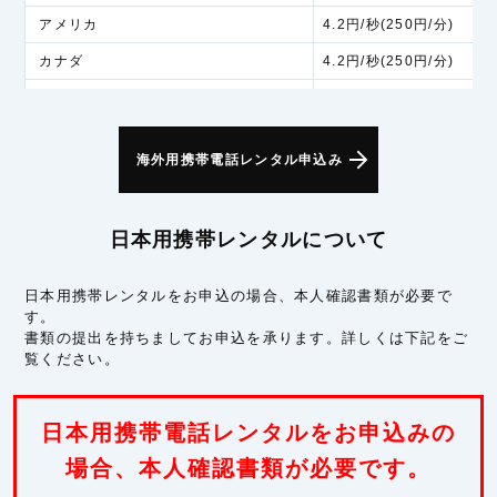
アメリカ
4.2円/秒(250円/分)
カナダ
4.2円/秒(250円/分)
アラスカ
6.0円/秒(360円/分)
アジア
海外用携帯電話レンタル申込み
インド
5.3円/秒(320円/分)
インドネシア
5.3円/秒(320円/分)
日本用携帯レンタルについて
シンガポール
5.3円/秒(320円/分)
スリランカ
5.3円/秒(320円/分)
日本用携帯レンタルをお申込の場合、本人確認書類が必要で
す。
タイ
5.3円/秒(320円/分)
書類の提出を持ちましてお申込を承ります。詳しくは下記をご
フィリピン
5.3円/秒(320円/分)
覧ください。
ベトナム
5.3円/秒(320円/分)
マカオ
5.3円/秒(320円/分)
日本用携帯電話レンタルをお申込みの
マレーシア
場合、本人確認書類が必要です。
5.3円/秒(320円/分)