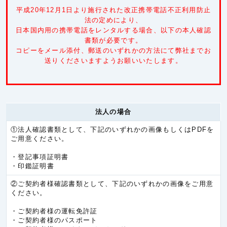
ミャンマー
5.3円/秒(320円/分)
平成20年12月1日より施行された改正携帯電話不正利用防止
中国
5.3円/秒(320円/分)
法の定めにより、
日本国内用の携帯電話をレンタルする場合、以下の本人確認
台湾
5.3円/秒(320円/分)
書類が必要です。
コピーをメール添付、郵送のいずれかの方法にて弊社までお
韓国
5.3円/秒(320円/分)
送りくださいますようお願いいたします。
香港
5.3円/秒(320円/分)
カンボジア
6.0円/秒(360円/分)
キルギス共和国
6.0円/秒(360円/分)
法人の場合
タジキスタン
6.0円/秒(360円/分)
①法人確認書類として、下記のいずれかの画像もしくはPDFを
ネパール
6.0円/秒(360円/分)
ご用意ください。
バングラデシュ
6.0円/秒(360円/分)
・登記事項証明書
・印鑑証明書
パキスタン
6.0円/秒(360円/分)
②ご契約者様確認書類として、下記のいずれかの画像をご用意
ブルネイ
6.0円/秒(360円/分)
ください。
ブータン
6.0円/秒(360円/分)
・ご契約者様の運転免許証
モンゴル
6.0円/秒(360円/分)
・ご契約者様のパスポート