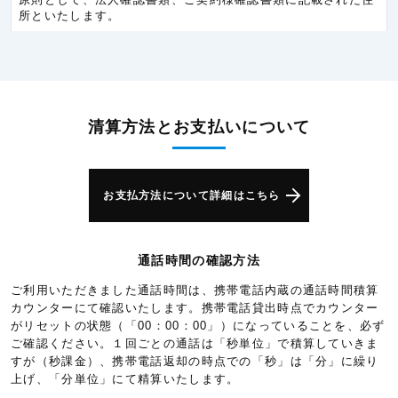
所といたします。
チェコ共和国
5.3円/秒(320円/分)
デンマーク
5.3円/秒(320円/分)
ドイツ
5.3円/秒(320円/分)
ノルウェー
5.3円/秒(320円/分)
清算方法とお支払いについて
ハンガリー
5.3円/秒(320円/分)
バチカン市国
5.3円/秒(320円/分)
お支払方法について詳細はこちら
バレアレス諸島
6.0円/秒(360円/分)
フィンランド
5.3円/秒(320円/分)
通話時間の確認方法
フランス
5.3円/秒(320円/分)
ご利用いただきました通話時間は、携帯電話内蔵の通話時間積算
ベルギー
5.3円/秒(320円/分)
カウンターにて確認いたします。携帯電話貸出時点でカウンター
ポルトガル
5.3円/秒(320円/分)
がリセットの状態（「00：00：00」）になっていることを、必ず
ご確認ください。１回ごとの通話は「秒単位」で積算していきま
ポーランド
5.3円/秒(320円/分)
すが（秒課金）、携帯電話返却の時点での「秒」は「分」に繰り
上げ、「分単位」にて精算いたします。
モナコ
5.3円/秒(320円/分)