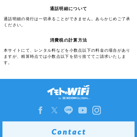
リヒテンシュタイン
5.3円/秒(320円/分)
通話明細について
ルクセンブルク
5.3円/秒(320円/分)
通話明細の発行は一切承ることができません。あらかじめご了承
アイスランド
6.0円/秒(360円/分)
ください。
アゼルバイジャン
6.0円/秒(360円/分)
消費税の計算方法
アルバニア
6.0円/秒(360円/分)
本サイトにて、レンタル料などを小数点以下の料金の場合があり
イギリス領ガーンジー島
6.0円/秒(360円/分)
ますが、精算時点では小数点以下を切り捨ててご請求いたしま
す。
イギリス領ジブラルタル
6.0円/秒(360円/分)
ウクライナ
6.0円/秒(360円/分)
エストニア
6.0円/秒(360円/分)
キプロス
6.0円/秒(360円/分)
クロアチア
6.0円/秒(360円/分)
グリーンランド
6.0円/秒(360円/分)
グルジア
6.0円/秒(360円/分)
ジャージー
6.0円/秒(360円/分)