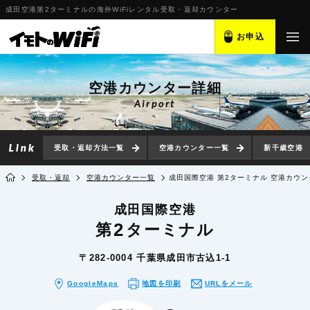
成田空港第2ターミナルの海外WiFiレンタル受取・返却カウンター
お申込
空港カウンター詳細
Airport
受取・返却方法一覧
空港カウンター一覧
新千歳空港
受取・返却
空港カウンター一覧
成田国際空港 第2ターミナル 空港カウン
成田国際空港
2
第
ターミナル
〒282-0004 千葉県成田市古込1-1
GoogleMaps
地図を印刷
URLをメール