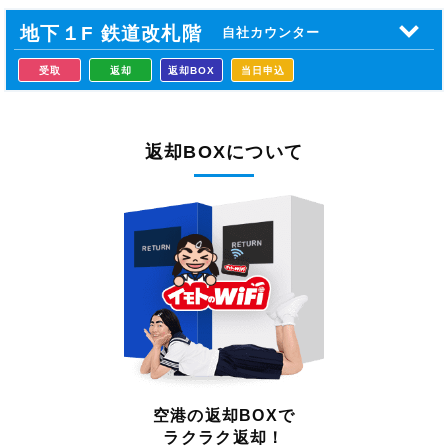
地下１F 鉄道
改札階
自社カウンター
受取
返却
返却BOX
当日申込
返却BOXについて
空港の返却BOXで
ラクラク返却！