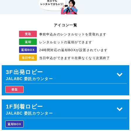
アイコン一覧
受取
事前申込みのレンタル
セットを受取れます
返却
レンタルセットの返却が
できます
返却
BOX
24時間対応の返却BOXが
設置されています
当日
申込
当日申込ができます
※在庫なくなり次第終了
3F出発ロビー
JALABC 委託カウンター
受取
1F到着ロビー
JALABC 委託カウンター
返却BOX