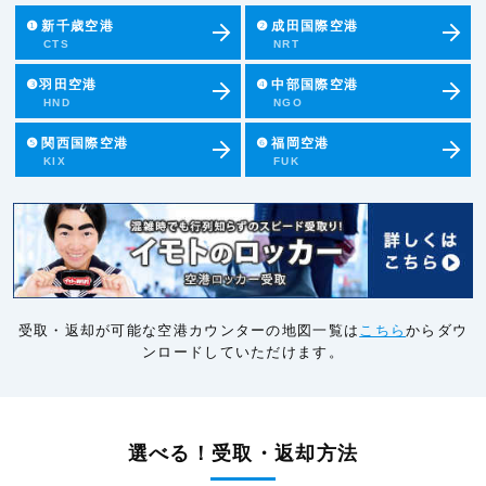
❶
新千歳空港
❷
成田国際空港
CTS
NRT
❸羽田空港
❹
中部国際空港
HND
NGO
❺
関西国際空港
❻
福岡空港
KIX
FUK
受取・返却が可能な空港カウンターの地図一覧は
こちら
からダウ
ンロードしていただけます。
選べる！受取・返却方法