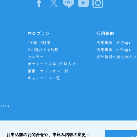
料金プラン
活用事例
1カ国で利用
活用事例
（旅行編）
2ヵ国以上で利用
活用事例
（出張編）
セルラー
海外旅行の持ち物リ
ト
ポケトーク単体
（SIM入り）
ル
補償・オプション一覧
キャンペーン一覧
lish）
お申込前のお問合せや、申込み内容の変更・