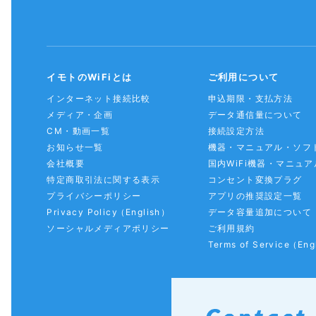
イモトのWiFiとは
ご利用について
インターネット接続比較
申込期限・支払方法
メディア・企画
データ通信量について
CM・動画一覧
接続設定方法
お知らせ一覧
機器・マニュアル・ソフ
会社概要
国内WiFi機器・マニュア
特定商取引法に関する表示
コンセント変換プラグ
プライバシーポリシー
アプリの推奨設定一覧
Privacy Policy
（English）
データ容量追加について
ソーシャルメディアポリシー
ご利用規約
Terms of Service
（Eng