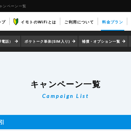
キャンペーン一覧
ップ
イモトのWiFiとは
ご利用について
料金プラン
帯電話）
ポケトーク単体(SIM入り)
補償・オプション一覧
キャンペーン一覧
Campaign List
引