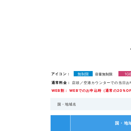
アイコン：
無制限
1G
容量無制限
通常料金：
店頭／空港カウンターでの当日お
WEB割： WEBでのお申込時（通常の20％O
国・地域名
国・地