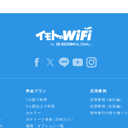
料金プラン
活用事例
1カ国で利用
活用事例
（旅行編）
2ヵ国以上で利用
活用事例
（出張編）
セルラー
海外旅行の持ち物リ
ト
ポケトーク単体
（SIM入り）
ル
補償・オプション一覧