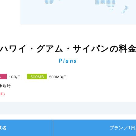
ハワイ・グアム・サイパンの料
Plans
B
500MB
1GB/日
500MB/日
申込時
FF）
域名
プラン／1