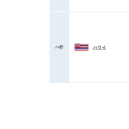
ハ行
ハワイ