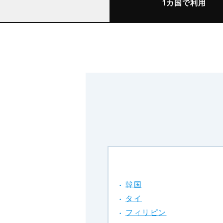
1カ国で利用
韓国
タイ
フィリピン