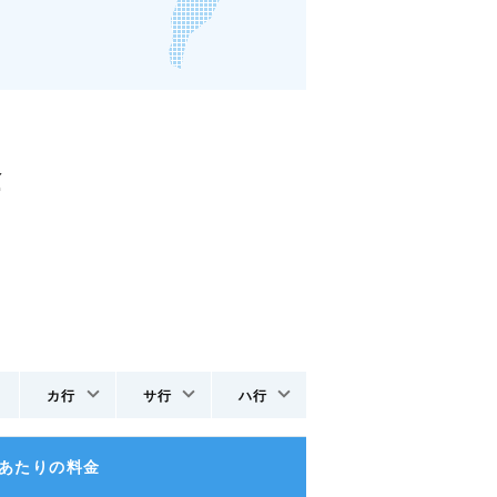
金
カ行
サ行
ハ行
日あたりの料金