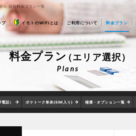
ンタル 国別料金プラン一覧
ップ
イモトのWiFiとは
ご利用について
料金プラン
料金プラン
（エリア選択）
Plans
帯電話）
ポケトーク単体(SIM入り)
補償・オプション一覧