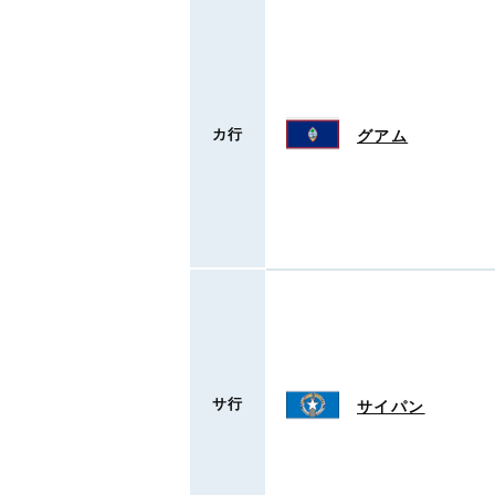
カ行
グアム
サ行
サイパン