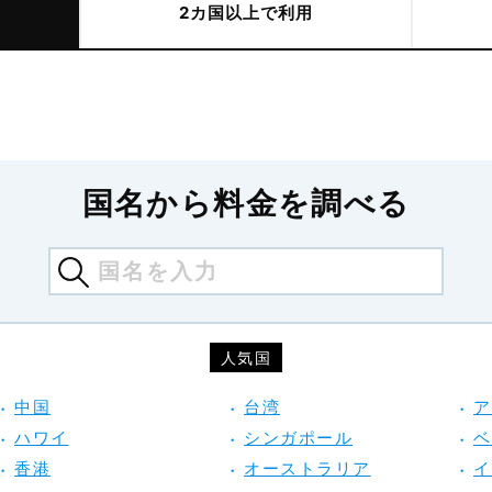
2カ国以上で利用
国名から料金を調べる
人気国
中国
台湾
ア
ハワイ
シンガポール
ベ
香港
オーストラリア
イ