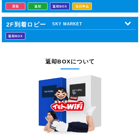
受取
返却
返却BOX
当日申込
2F到着ロビー
SKY MARKET
返却BOX
返却BOXについて