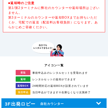
■返却時のご注意
第1/第2ターミナルに弊社のカウンターや返却場所はござい
ません。
第3ターミナルのカウンターや返却BOXまでお持ちいただ
くか、宅配での返送（配送料お客様負担）になります。あ
らかじめご容赦ください。
アイコン一覧
受取
事前申込みのレンタル
セットを受取れます
返却
レンタルセットの返却が
できます
返却
BOX
24時間対応の返却BOXが
設置されています
当日
申込
当日申込ができます
※在庫なくなり次第終了
3F出発ロビー
自社カウンター