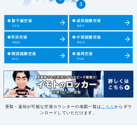
❶
新千歳空港
❷
成田国際空港
CTS
NRT
❸羽田空港
❹
中部国際空港
HND
NGO
❺
関西国際空港
❻
福岡空港
KIX
FUK
受取・返却が可能な空港カウンターの地図一覧は
こちら
からダウ
ンロードしていただけます。