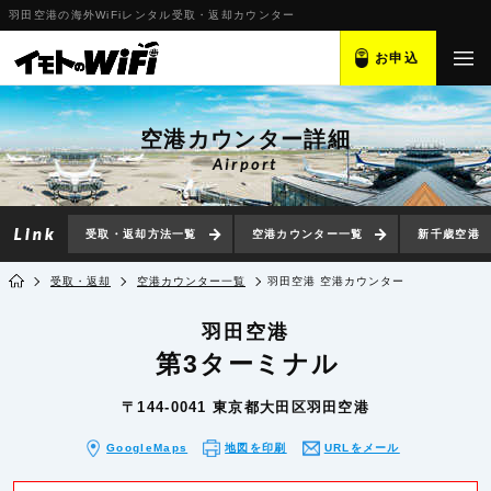
羽田空港の海外WiFiレンタル受取・返却カウンター
お申込
空港カウンター詳細
Airport
受取・返却方法一覧
空港カウンター一覧
新千歳空港
受取・返却
空港カウンター一覧
羽田空港 空港カウンター
羽田空港
第3ターミナル
〒144-0041 東京都大田区羽田空港
GoogleMaps
地図を印刷
URLをメール