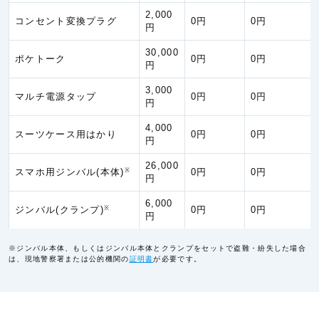
約
⑦保険の対象の欠陥
2,000
⑧保険の対象の自然の消耗、劣化、変質、さび、かび、
コンセント変換プラグ
0円
0円
円
食い等
⑨保険の対象の平常の使用または管理において通常発生
30,000
わみ、へこみ、落書き等外観上の損傷または汚損であっ
ポケトーク
0円
0円
または低下を伴わないもの
円
⑩偶然な外来の事故に直接起因しない保険の対象の電気
災による損害を含みません。
3,000
マルチ電源タップ
0円
0円
⑪保険の対象である液体の流出。ただし、他の保険の対
円
⑫保険の対象の置き忘れ・紛失
保険の対象とは、補償の対象となる携行品をいいます。
4,000
スーツケース用はかり
0円
0円
円
次のいずれかによって発生した費用については、保険金
航空機寄
①保険契約者、被保険者または保険金受取人の故意、重
託手荷物
26,000
②戦争、外国の武力行使、革命、内乱等の事変
スマホ用ジンバル(本体)
※
0円
0円
遅延等費
円
③核燃料物質などの放射性・爆発性・有害な特性による
用補償特
④上記③以外の放射線照射または放射能汚染
約
⑤地震もしくは噴火またはこれらによる津波
6,000
ジンバル(クランプ)
※
0円
0円
円
次のいずれかによって発生した費用については、保険金
①保険契約者、被保険者または保険金受取人の故意、重
航空機遅
②戦争、外国の武力行使、革命、内乱等の事変
※ジンバル本体、もしくはジンバル本体とクランプをセットで盗難・紛失した場合
延費用等
③核燃料物質などの放射性・爆発性・有害な特性による
は、現地警察署または公的機関の
証明書
が必要です。
補償特約
④上記③以外の放射線照射または放射能汚染
⑤地震もしくは噴火またはこれらによる津波
（注１）医学的他覚所見のないものとは、被保険者が自覚症状を訴
えている場合であっても、レントゲン検査、脳波所見、神経学的検