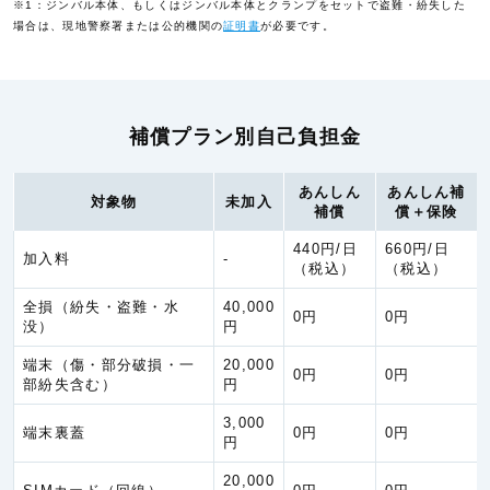
用補償特
において衣類、生活必需品等を購入またはレンタル
※1：ジンバル本体、もしくはジンバル本体とクランプをセットで盗難・紛失した
約
し、その費用を負担した場合
場合は、現地警察署または公的機関の
証明書
が必要です。
補償プラン別自己負担金
次のいずれかにより、出発予定時刻（着陸地変更の場
合には着陸した時刻）から６時間以内に代替となる航
空機を利用できない場合に被保険者が宿泊費などを負
あんしん
あんしん補
対象物
未加入
航空機遅
担したとき
補償
償＋保険
延費用等
①被保険者が搭乗する予定であった航空機について、
補償特約
出発予定時刻から６時間以上の出発遅延、欠航もしく
440円/日
660円/日
加入料
-
は運休または航空運送事業者の搭乗予約受付業務の不
（税込）
（税込）
備による搭乗不能
②被保険者が搭乗した航空機の着陸地変更
全損
（紛失・盗難・水
40,000
0円
0円
没）
円
端末
（傷・部分破損・一
20,000
注１：保険価額とは、再調達価額（＊１）から使用による消耗、経
0円
0円
部紛失含む）
円
過年数等に応じた減価額（＊２）を差し引いた額をいいます（＊
３）。
3,000
端末裏蓋
0円
0円
（＊１）損害が発生した時の発生した場所における保険の対象と同
円
一の構造、質、用途、規模、型、能力のものを再取得するのに必要
な金額をいいます。
20,000
（＊２）保険の対象が現に使用されている場合で十分な維持・保守