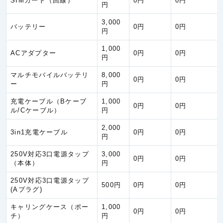
SIMカード
（回線）
0円
0円
円
管理がされているときは、再取得するのに必要な金額の５０％を限
度とし、使用されていない場合や十分な維持・保守管理がされてい
3,000
ない場合は、再取得するのに必要な金額の９０％を限度とします。
バッテリー
0円
0円
円
（＊３）保険の対象が貴金属、宝玉、宝石、書画、骨董（こっと
う）、彫刻物等美術品の場合は、その保険の対象と同等と認められ
る物の市場流通価額をいいます。
1,000
ACアダプター
0円
0円
円
保険金の
保険金をお支払
マルチモバイルバッテリ
8,000
種類
0円
0円
ー
円
傷害後遺
障害保険
充電ケーブル（Bケーブ
1,000
①「傷害死亡保険金」と同じ ②むちうち症または腰痛
0円
0円
金支払特
ル/Cケーブル）
円
約
2,000
3in1充電ケーブル
0円
0円
次のいずれかによって発生した損害に対しては、保険金
円
①保険契約者、被保険者または保険金受取人の故意また
②被保険者が次のいずれかに該当する間に発生した事故
250V対応3口電源タップ
3,000
ア．法令に定められた運転資格を持たないで自動車また
0円
0円
（本体）
円
イ．道路交通法第６５条第１項に定める酒気を帯びた状
ウ．麻薬、大麻、あへん、覚せい剤、シンナー等の影響
または原動機付自転車を運転している間
250V対応3口電源タップ
500円
0円
0円
③戦争、外国の武力行使、革命、内乱等の事変
(Aプラグ)
④核燃料物質などの放射性・爆発性・有害な特性による
⑤上記④以外の放射線照射または放射能汚染
キャリングケース（ポー
1,000
0円
0円
携行品損
⑥差押え・破壊等の公権力の行使。ただし、火災消防ま
チ）
円
害補償特
破壊を含みません。