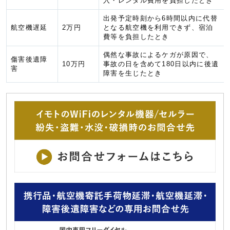
入・レンタル費用を負担したとき
出発予定時刻から6時間以内に代替
航空機遅延
2万円
となる航空機を利用できず、宿泊
費等を負担したとき
偶然な事故によるケガが原因で、
傷害後遺障
10万円
事故の日を含めて180日以内に後遺
害
障害を生じたとき