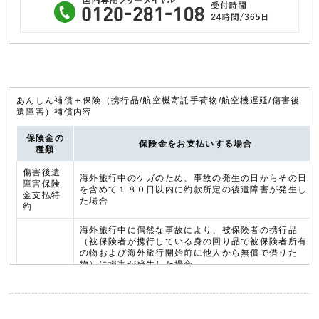
あんしん補償＋保険（携行品/航空機寄託手荷物/航空機遅延/傷害後
遺障害）補償内容
保険金の
保険金をお支払いする場合
種類
傷害後遺
海外旅行中のケガのため、事故の発生の日からその日
障害保険
を含めて１８０日以内に約款所定の後遺障害が発生し
金支払特
た場合
約
海外旅行中に偶然な事故により、被保険者の携行品
（被保険者が携行している身の回り品で被保険者所有
の物および海外旅行開始前に他人から無償で借りた
物）に損害が発生した場合
＜補償対象とならない携行品＞
①通貨、小切手、株券、手形、定期券、印紙、切手そ
の他これらに類する物。ただし、定期券以外の乗車券
等については補償対象となります。