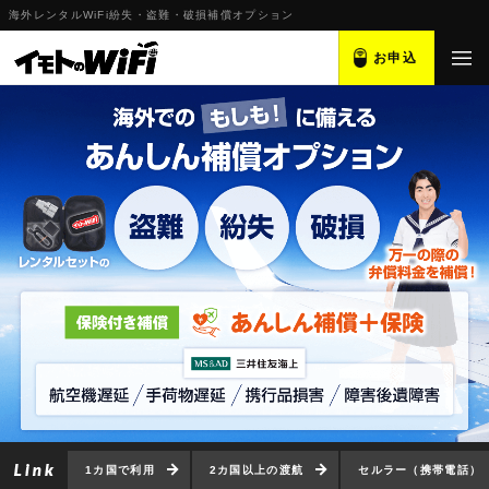
海外レンタルWiFi紛失・盗難・破損補償オプション
お申込
1カ国で利用
2カ国以上の渡航
セルラー（携帯電話）