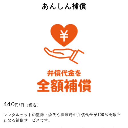
②預貯金証書、キャッシュカード、クレジットカー
あんしん補償
ド、運転免許証その他これらに類する物。ただし、自
動車または原動機付自転車の運転免許証やパスポート
については補償対象となります。
③稿本（本などの原稿）、設計書、図案、帳簿、その
携行品損
他これらに類する物
害補償特
④船舶、自動車、原動機付自転車およびこれらの付属
約
品
⑤被保険者が山岳登はん（ピッケル、アイゼン、ザイ
ル、ハンマー等の登山用具を使用するもの、ロックラ
イミング等をいいます）、職務以外での航空機操縦、
スカイダイビング、ハンググライダー搭乗等の危険な
運動を行っている間に用いられる用具やサーフィン等
を行うための用具
⑥義歯、義肢およびコンタクトレンズその他これらに
類する物
⑦動物および植物
⑧商品もしくは製品等または業務の目的のみに使用さ
れる設備もしくは什器
⑨データ、ソフトウェアまたはプログラム等の無体物
など
440
円/日（税込）
※1
レンタルセットの盗難・紛失や損壊時の弁償代金が100％免除
航空機寄
被保険者が搭乗する航空便が予定していた目的地に到
となる補償サービスです。
託手荷物
着してから６時間以内に、寄託手荷物が予定していた
遅延等費
目的地に運搬されなかったために、被保険者が目的地