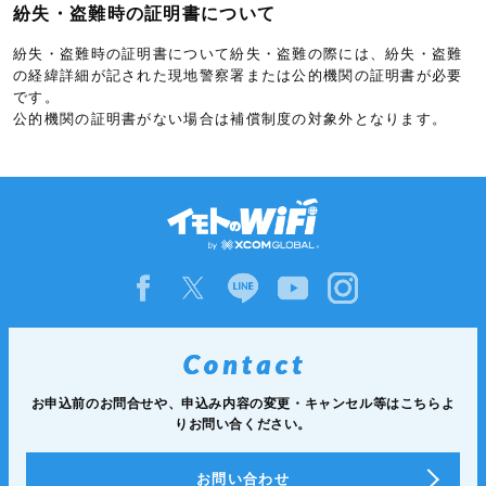
査、眼科・耳鼻科検査等によりその根拠を客観的に証明することが
紛失・盗難時の証明書について
できないものをいいます。
紛失・盗難時の証明書について紛失・盗難の際には、紛失・盗難
の経緯詳細が記された現地警察署または公的機関の証明書が必要
です。
公的機関の証明書がない場合は補償制度の対象外となります。
お申込前のお問合せや、申込み内容の変更・キャンセル等は
こちらよ
りお問い合ください。
お問い合わせ