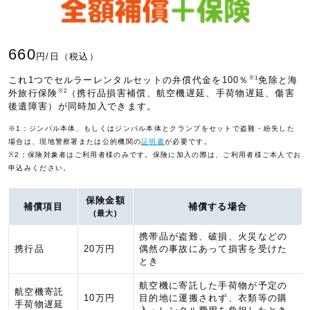
660
円/日（税込）
※1
これ1つでセルラーレンタルセットの弁償代金を100％
免除と海
※2
外旅行保険
（携行品損害補償、航空機遅延、手荷物遅延、傷害
後遺障害）が同時加入できます。
※1：ジンバル本体、もしくはジンバル本体とクランプをセットで盗難・紛失した
場合は、現地警察署または公的機関の
証明書
が必要です。
※2：保険対象者はご利用者様のみです。保険に加入の際は、ご利用者様ご本人でお
申込みください。
保険金額
補償項目
補償する場合
(最大)
携帯品が盗難、破損、火災などの
携行品
20万円
偶然の事故にあって損害を受けた
とき
航空機に寄託した手荷物が予定の
航空機寄託
10万円
目的地に運搬されず、衣類等の購
手荷物遅延