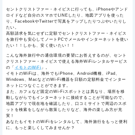
セントクリストファー・ネイビスに行っても、iPhoneやアンド
ロイドなど自分のスマホでLINEしたり、地図アプリを使った
り、FacebookやTwitterで写真をアップしたりつぶやいたりし
たい。
高額請求を気にせずに定額でセントクリストファー・ネイビス
を旅行中も安心してノートPCでメールやインターネットを使い
たい！！しかも、安く使いたい！！
こんな海外旅行中の通信環境の要望にお答えするのが、セント
クリストファー・ネイビスで使える海外WiFiレンタルサービス
の「
イモトのWiFi
」。
イモトのWiFiは、海外でもiPhone、Android機種、iPad、
Windows、MacなどのWi-Fi機器を日額の定額料金でインター
ネットにつなぐことができます。
また、カフェなど固定のWi-Fiスポットとは異なり、場所を移
動しながらでもインターネットに接続することが可能なので、
地図アプリで現在地を確認したり、口コミサイトで周辺のスポ
ットを検索をしながら散策したりなど、海外の楽しみ方が充
実！
あなたもイモトのWiFiをレンタルして、海外旅行をもっと便利
に、もっと楽しくしてみませんか？