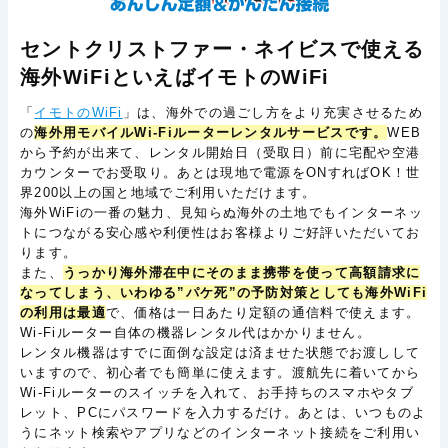
セントクリストファー・ネイビスで使える
海外WiFiといえばイモトのWiFi
「
イモトのWiFi
」は、海外での過ごし方をより充実させるため
の
海外用モバイルWi-Fiルーターレンタルサービスです。
WEB
から予約が出来て、レンタル開始日（受取日）前に宅配や空港
カウンターでお受取り。あとは現地で電源をONすればOK！世
界200以上の国と地域でご利用いただけます。
海外WiFiの一番の魅力、見知らぬ海外の土地でもインターネッ
トにつながる安心感や利便性はお客様よりご好評いただいてお
ります。
また、
うっかり海外滞在中にそのまま携帯を使って高額請求に
なってしまう、いわゆる”パケ死”の予防対策としても海外WiFi
の利用は最適
で、価格は一日あたり定額の通信料で使えます。
Wi-Fiルーター自体の機器レンタル代はかかりません。
レンタル機器はすでに面倒な設定は済ませた状態でお渡しして
いますので、初心者でも簡単に使えます。渡航先に着いてから
Wi-Fiルーターのスイッチを入れて、お手持ちのスマホやタブ
レット、PCにパスワードを入力するだけ。あとは、いつものよ
うにネット検索やアプリなどのインターネット接続をご利用い