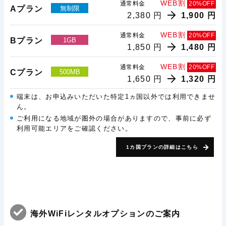
WEB割
通常料金
20%OFF
Aプラン
無制限
2,380 円
1,900 円
WEB割
通常料金
20%OFF
Bプラン
1GB
1,850 円
1,480 円
WEB割
通常料金
20%OFF
Cプラン
500MB
1,650 円
1,320 円
端末は、お申込みいただいた特定1ヵ国以外では利用できませ
ん。
ご利用になる地域が圏外の場合がありますので、事前に必ず
利用可能エリアをご確認ください。
1カ国プランの詳細はこちら
海外WiFiレンタルオプションのご案内