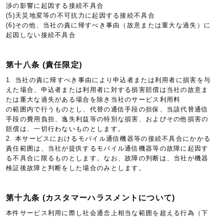
渉の影響に起因する接続不具合
(5)天災地変等の不可抗力に起因する接続不具合
(6)その他、当社の責に帰すべき事由（故意または重大な過失）に
起因しない接続不具合
第十八条 (責任限定)
1. 当社の責に帰すべき事由により申込者または利用者に損害を与
えた場合、申込者または利用者に対する損害賠償は当社の故意ま
たは重大な過失がある場合を除き当社のサービス利用料
の範囲内で行うものとし、代替の通信手段の担保、当該代替通信
手段の費用負担、逸失利益等の特別な損害、およびその他損害の
賠償は、一切行わないものとします。
2. 本サービスにおけるモバイル通信機器等の接続不具合にかかる
責任範囲は、当社が提供するモバイル通信機器等の故障に起因す
る不具合に限るものとします。なお、故障の判断は、当社が機器
検証後故障と判断をした場合のみとします。
第十九条 (カスタマーハラスメントについて)
本件サービス利用に際し社会通念上相当な範囲を超える行為（下