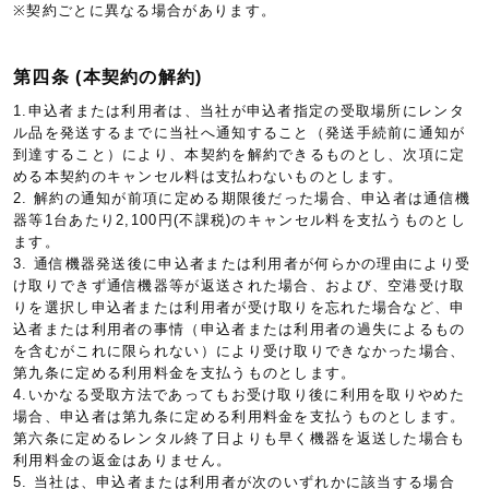
※契約ごとに異なる場合があります。
第四条 (本契約の解約)
1.申込者または利用者は、当社が申込者指定の受取場所にレンタ
ル品を発送するまでに当社へ通知すること（発送手続前に通知が
到達すること）により、本契約を解約できるものとし、次項に定
める本契約のキャンセル料は支払わないものとします。
2. 解約の通知が前項に定める期限後だった場合、申込者は通信機
器等1台あたり2,100円(不課税)のキャンセル料を支払うものとし
ます。
3. 通信機器発送後に申込者または利用者が何らかの理由により受
け取りできず通信機器等が返送された場合、および、空港受け取
りを選択し申込者または利用者が受け取りを忘れた場合など、申
込者または利用者の事情（申込者または利用者の過失によるもの
を含むがこれに限られない）により受け取りできなかった場合、
第九条に定める利用料金を支払うものとします。
4.いかなる受取方法であってもお受け取り後に利用を取りやめた
場合、申込者は第九条に定める利用料金を支払うものとします。
第六条に定めるレンタル終了日よりも早く機器を返送した場合も
利用料金の返金はありません。
5. 当社は、申込者または利用者が次のいずれかに該当する場合