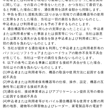
に関しては、その旨のご申告をいただき、かつ当社にて適切であ
ると判断した場合に限り、通信費用を請求金額から控除します。
3. 申告を受けた渡航先国に誤りがあり現地での通信機器等の使用
に支障をきたした場合、当社は一切の責任を負わないものとし、
申込者および利用者はこれを予め了承するものとします。
4. 通信機器等の利用に何らかの支障があったことにより、申込者
または利用者が被った事故または損害等については、当社は故意
または重大な過失がある場合を除き申込者および利用者に対し一
切の責任を負わないものとします。
5. 当社が提供する通信端末を利用して申込者または利用者所有の
パソコンにソフトウェアまたはハードウェアの動作不良等不具合
が生じても、当社は一切その責任を負わないものとします。
6. 以下の各号に定める事象に起因する接続不具合が生じた場合、
当社はその責を負わないものとします。
(1)申込者または利用者等の、機器の取扱や使用方法に起因する接
続不具合
(2)申込者または利用者保有機器等の仕様、操作、設定、機器の互
換性等に起因する接続不具合
(3)通信会社、接続事業者およびアプリケーション提供元等の都合
に起因する接続不具合
(4)申込者または利用者等がモバイル通信機器等を使用する際の周
囲の地形、建物等の障害物およびレーダー、家電製品等の電波干