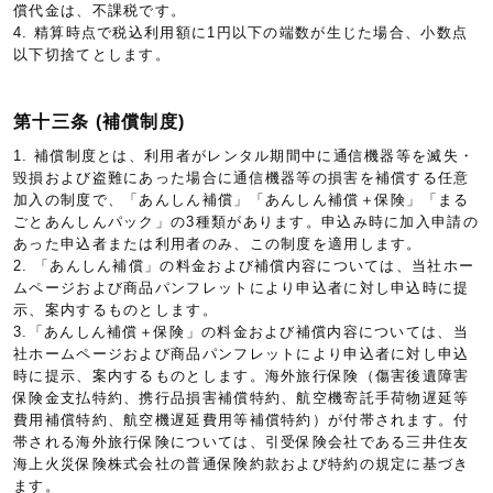
償代金は、不課税です。
4. 精算時点で税込利用額に1円以下の端数が生じた場合、小数点
以下切捨てとします。
第十三条 (補償制度)
1. 補償制度とは、利用者がレンタル期間中に通信機器等を滅失・
毀損および盗難にあった場合に通信機器等の損害を補償する任意
加入の制度で、「あんしん補償」「あんしん補償＋保険」「まる
ごとあんしんパック」の3種類があります。申込み時に加入申請の
あった申込者または利用者のみ、この制度を適用します。
2. 「あんしん補償」の料金および補償内容については、当社ホー
ムページおよび商品パンフレットにより申込者に対し申込時に提
示、案内するものとします。
3.「あんしん補償＋保険」の料金および補償内容については、当
社ホームページおよび商品パンフレットにより申込者に対し申込
時に提示、案内するものとします。海外旅行保険（傷害後遺障害
保険金支払特約、携行品損害補償特約、航空機寄託手荷物遅延等
費用補償特約、航空機遅延費用等補償特約）が付帯されます。付
帯される海外旅行保険については、引受保険会社である三井住友
海上火災保険株式会社の普通保険約款および特約の規定に基づき
ます。