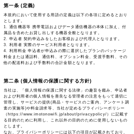
第一条 (定義)
本規約において使用する用語の定義は以下の各項に定めるとおり
とします。
1. 通信機器等 携帯電話およびデータ通信機器の本体に加え、付
属品を含めたお貸し出しする機器全般となります。
2. 申込者 契約申込みをしたお客様および代理人となります。
3. 利用者 実際のサービス利用者となります。
4. 利用料金 申込者が申込みの際に選択したプランのパッケージ
料金または通話料、通信料、オプション料金、受渡手数料、その
他の配送料および手数料の合計金額となります。
第二条 (個人情報の保護に関する方針)
当社は、「個人情報の保護に関する法律」の趣旨を鑑み、申込者
および利用者の個人情報を善良なる管理者の注意をもって適切に
管理し、サービスの提供(商品・サービスのご案内、アンケート調
査の実施等)や料金請求等、当社が定めるプライバシーポリシー
（https://www.imotonowifi.jp/about/privacypolicy/）に記載す
る目的のために利用し、これ以外の目的のために使用しないもの
とします。
なお、プライバシーポリシーには以下の項目が記載されており、