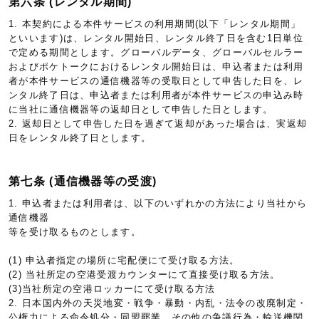
第六条 (レンタル期間)
1. 本契約による本件サービスの利用期間(以下「レンタル期間」
といいます)は、レンタル開始日、レンタル終了日を含む1日単位
で定める期間とします。グローバルデータ、グローバルセルラー
およびポケトークにおけるレンタル開始日は、申込者または利用
者が本件サービスの通信機器等の受取日として申告した日を、レ
ンタル終了日は、申込者または利用者が本件サービスの申込み時
に当社に通信機器等の返却日として申告した日とします。
2. 返却日として申告した日を過ぎて返却があった場合は、実返却
日をレンタル終了日とします。
第七条 (通信機器等の受渡)
1. 申込者または利用者は、以下のいずれかの方法により当社から
通信機器
等を受け取るものとします。
(1) 申込者指定の場所に宅配便にて受け取る方法。
(2) 当社所定の空港受渡カウンターにて直接受け取る方法。
(3)当社所定の空港ロッカーにて受け取る方法
2. 日本国内外の天災地変・戦争・暴動・内乱・法令の改廃制定・
公権力による命令処分・同盟罷業、その他の争議行為・輸送機関