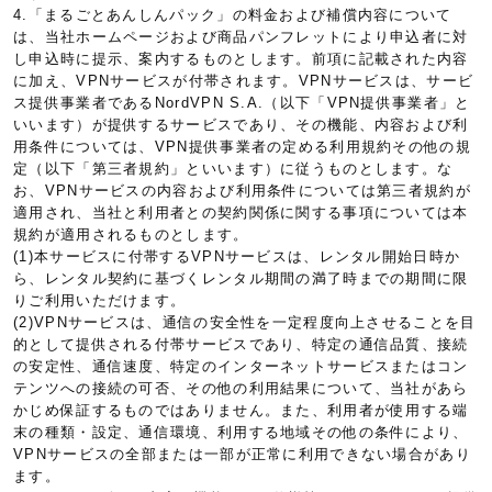
4.「まるごとあんしんパック」の料金および補償内容について
は、当社ホームページおよび商品パンフレットにより申込者に対
し申込時に提示、案内するものとします。前項に記載された内容
に加え、VPNサービスが付帯されます。VPNサービスは、サービ
ス提供事業者であるNordVPN S.A.（以下「VPN提供事業者」と
いいます）が提供するサービスであり、その機能、内容および利
用条件については、VPN提供事業者の定める利用規約その他の規
定（以下「第三者規約」といいます）に従うものとします。な
お、VPNサービスの内容および利用条件については第三者規約が
適用され、当社と利用者との契約関係に関する事項については本
規約が適用されるものとします。
(1)本サービスに付帯するVPNサービスは、レンタル開始日時か
ら、レンタル契約に基づくレンタル期間の満了時までの期間に限
りご利用いただけます。
(2)VPNサービスは、通信の安全性を一定程度向上させることを目
的として提供される付帯サービスであり、特定の通信品質、接続
の安定性、通信速度、特定のインターネットサービスまたはコン
テンツへの接続の可否、その他の利用結果について、当社があら
かじめ保証するものではありません。また、利用者が使用する端
末の種類・設定、通信環境、利用する地域その他の条件により、
VPNサービスの全部または一部が正常に利用できない場合があり
ます。