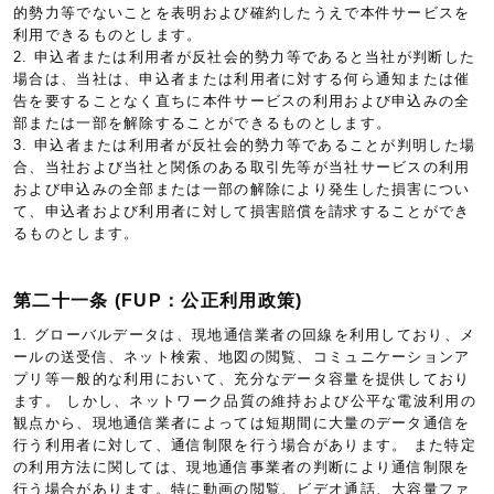
的勢力等でないことを表明および確約したうえで本件サービスを
利用できるものとします。
2. 申込者または利用者が反社会的勢力等であると当社が判断した
場合は、当社は、申込者または利用者に対する何ら通知または催
告を要することなく直ちに本件サービスの利用および申込みの全
部または一部を解除することができるものとします。
3. 申込者または利用者が反社会的勢力等であることが判明した場
合、当社および当社と関係のある取引先等が当社サービスの利用
および申込みの全部または一部の解除により発生した損害につい
て、申込者および利用者に対して損害賠償を請求することができ
るものとします。
第二十一条 (FUP：公正利用政策)
1. グローバルデータは、現地通信業者の回線を利用しており、メ
ールの送受信、ネット検索、地図の閲覧、コミュニケーションア
プリ等一般的な利用において、充分なデータ容量を提供しており
ます。 しかし、ネットワーク品質の維持および公平な電波利用の
観点から、現地通信業者によっては短期間に大量のデータ通信を
行う利用者に対して、通信制限を行う場合があります。 また特定
の利用方法に関しては、現地通信事業者の判断により通信制限を
行う場合があります。特に動画の閲覧、ビデオ通話、大容量ファ