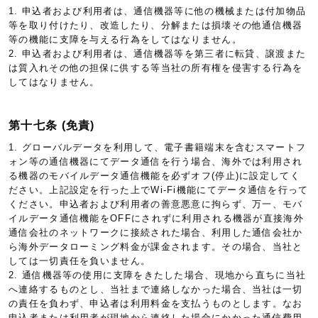
1. 申込者および利用者は、通信機器等に他の機械または付加物品
等を取り付けたり、改造したり、分解または損壊その他通信機器
等の機能に支障を与える行為をしてはなりません。
2. 申込者および利用者は、通信機器等を第三者に転貸、譲渡また
は質入れその他の担保に供する等当社の所有権を侵害する行為を
してはなりません。
第十七条 (免責)
1. グローバルデータを利用して、電子書籍端末を含むスマートフ
ォン等の通信機器にてデータ通信を行う場合、海外では利用され
る機器のモバイルデータ通信機能を必ずオフ(停止)に設定してく
ださい。上記設定を行った上でWi-Fi機能にてデータ通信を行って
ください。申込者および利用者の善意悪意に拘らず、万一、モバ
イルデータ通信機能をOFFにされずに利用される機器が直接海外
通信会社のネットワークに接続された場合、利用した通信会社か
ら海外データローミング料金が課金されます。その場合、当社と
しては一切責任を負いません。
2. 通信機器等の使用に支障をきたした場合、現地から直ちに当社
へ連絡するものとし、当社まで連絡しなかった場合、当社は一切
の責任を負わず、申込者は利用料金を支払うものとします。なお
申込者または利用者が現地から連絡した場合にかかった通信費用