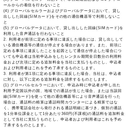
ールからの着信を行わないこと
(4) グローバルセルラーおよびグローバルデータにおいて、貸し
出しした回線(SIMカード)をその他の通信機器等で利用しないこ
と
(5) グローバルデータにおいて、貸し出しした回線(SIMカード)を
利用した音声通話を行わないこと
2. 利用者が前項に定める事項に違反した場合には、貸し出しして
いる通信機器等の通信が停止する場合があります。また、前項に
定める事項に違反したことを起因として通信が停止した場合につ
いても申込者は当初申込みをしたレンタル期間全日数分の利用料
金および次項に定める追加料金を当社に支払うものとし、申込者
および利用者はこれを予め了承するものとします。
3. 利用者が第1項に定める事項に違反した場合、当社は、申込者
に対し、以下に定める追加料金を請求するものとします。
(1) グローバルセルラーにおいて、申込み時に申込者が申し出た
利用予定国以外の国、地域での通話が生じた場合、または当該回
線(SIMカード)を使って他の通信機器等により音声通話を行った
場合は、通話料の精算は通話時間カウンターによる精算ではな
く、携帯電話会社から発行される通話明細に基づき、個別の通話
を1分単位課金として1分あたり360円(不課税)の通話料を追加料金
として当社に支払うものとし、申込者および利用者はこれを予め
了承するものとします。