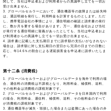
関して、当社は申込者および利用者からの異議申し立てを一切お
受け出来ません。
3. グローバルセルラーにおいて、通信機器等の故障または紛失時
は、通話明細を発行し、利用料金を計算するものとします。ただ
し、携帯電話会社の事情により、通信明細の確認と請求書の発行
に、数か月を要する場合があります。万一、通信会社および当社
が発行する通信明細に疑義があったとしても、当社は申込者およ
び利用者からの異議申し立てを一切お受け出来ません。
4. 請求書に記載した支払期日までに請求額の支払いがなされない
場合は、請求額に対し支払期日の翌日から完済の日までの日数に
応じ、年14.6％の割合による遅延損害金を申込者に請求いたしま
す。
第十二条 (消費税)
1. グローバルセルラーおよびグローバルデータを海外で利用の場
合、通信料の消費税は不課税となり、利用料金、補償料、送料、
その他料金は消費税の課税対象です。
2. グローバルセルラーおよびグローバルデータを日本国内で利用
の場合、利用料金、通信料、補償料、送料、その他料金のすべて
が消費税の課税対象です。
3. 通信機器等が滅失・毀損した場合または盗難にあった場合の弁