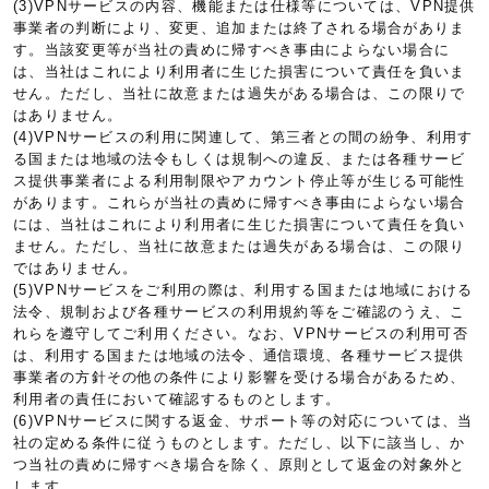
(3)VPNサービスの内容、機能または仕様等については、VPN提供
事業者の判断により、変更、追加または終了される場合がありま
す。当該変更等が当社の責めに帰すべき事由によらない場合に
は、当社はこれにより利用者に生じた損害について責任を負いま
せん。ただし、当社に故意または過失がある場合は、この限りで
はありません。
(4)VPNサービスの利用に関連して、第三者との間の紛争、利用す
る国または地域の法令もしくは規制への違反、または各種サービ
ス提供事業者による利用制限やアカウント停止等が生じる可能性
があります。これらが当社の責めに帰すべき事由によらない場合
には、当社はこれにより利用者に生じた損害について責任を負い
ません。ただし、当社に故意または過失がある場合は、この限り
ではありません。
(5)VPNサービスをご利用の際は、利用する国または地域における
法令、規制および各種サービスの利用規約等をご確認のうえ、こ
れらを遵守してご利用ください。なお、VPNサービスの利用可否
は、利用する国または地域の法令、通信環境、各種サービス提供
事業者の方針その他の条件により影響を受ける場合があるため、
利用者の責任において確認するものとします。
(6)VPNサービスに関する返金、サポート等の対応については、当
社の定める条件に従うものとします。ただし、以下に該当し、か
つ当社の責めに帰すべき場合を除く、原則として返金の対象外と
します。