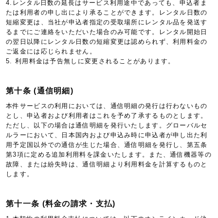
4.レンタル日数の延長はサービス利用途中であっても、申込者ま
たは利用者の申し出により承ることができます。レンタル日数の
短縮変更は、当社が申込者指定の受取場所にレンタル品を発送す
るまでにご連絡をいただいた場合のみ可能です。レンタル開始日
の翌日以降にレンタル日数の短縮変更は認められず、利用料金の
ご返金には応じられません。
5. 利用料金は予告無しに変更されることがあります。
第十条 (通信明細)
本件サービスの利用においては、通信明細の発行は行わないもの
とし、申込者および利用者はこれを予め了承するものとします。
ただし、以下の場合は通信明細を発行いたします。グローバルセ
ルラーにおいて、日本国内および申込み時に申込者が申し出た利
用予定国以外での通信が生じた場合、通信明細を発行し、第五条
第3項に定める追加利用料を課金いたします。また、通信機器等の
故障、または紛失時は、通信明細より利用料金を計算するものと
します。
第十一条 (料金の請求・支払)