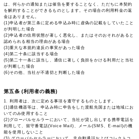
は、何らかの通知または催告を要することなく、ただちに本契約
を解約することができるものとします。その場合の利用料金の返
金はありません。
(1)申込者が第三条に定める申込み時に虚偽の記載をしていたこと
が判明した場合
(2)申込者の信用状態が著しく悪化し、またはそのおそれがあると
認められる相当の理由がある場合
(3)重大な本規約違反の事実があった場合
(4)第二十条に該当する場合
(5)第二十一条に該当し、通信に著しく負担をかける利用だと当社
が判断した場合
(6)その他、当社が不適切と判断した場合
第五条 (利用者の義務)
1. 利用者は、次に定める事項を遵守するものとします。
(1)通信機器等は、申込み時に申告をした渡航先国または地域にお
いてのみ使用すること
(2)グローバルセルラーにおいて、当社が貸し出しする携帯電話を
利用して、留守番電話(Voice Mail)、メール(SMS、E-mail)の機
能を使用しないこと
(3) グローバルセルラーにおいて、非自動通話およびコレクトコ