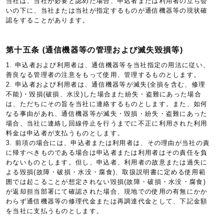
当社は、当社が必要と認めた場合、申込者または利用者の立ち会
いの下に、当社または当社が指定するものが通信機器等の現状確
認をすることがあります。
第十五条 (通信機器等の管理および滅失毀損等)
1. 申込者および利用者は、通信機器等を当社指定の用法に従い、
善良なる管理者の注意をもって使用、管理するものとします。
2. 申込者および利用者は、通信機器等が滅失(全損を含む、修理
不能)・毀損(破損、水没)した場合また紛失・盗難にあった場合
は、ただちにその旨を当社に連絡するものとします。また、如何
なる事由があれ、通信機器等が滅失・毀損・紛失・盗難にあった
場合、当社に連絡し回線停止を行うまでに不正に利用された利用
料金は申込者が支払うものとします。
3. 前項の場合には、申込者または利用者は、その理由が当社の責
に帰すべきものである場合は申込者または利用者はその責任を負
わないものとします。但し、申込者、利用者の故意または過失に
よる毀損(故障・破損・水没・腐食)、取扱説明書に定める使用範
囲では起こることが想定されない毀損(故障・破損・水没・腐食)
が返却担当部署にて確認された場合、現地での使用の有無にかか
わらず通信機器等の修理代金または再調達代金として、下記金額
を当社に支払うものとします。