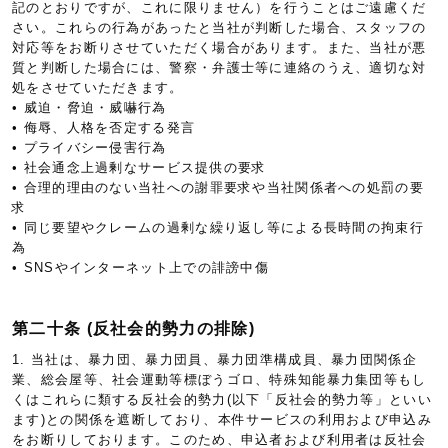
記のとおりですが、これに限りません）を行うことはご遠慮くだ
さい。これらの行為があったと当社が判断した場合、スタッフの
対応等をお断りさせていただく場合があります。また、当社が悪
質と判断した場合には、警察・弁護士等に連絡のうえ、適切な対
処をさせていただきます。
• 威迫・脅迫・威嚇行為
• 侮辱、人格を否定する発言
• プライバシー侵害行為
• 社会通念上過剰なサービス提供の要求
• 合理的理由のない当社への謝罪要求や当社関係者への処罰の要
求
• 同じ要望やクレームの過剰な繰り返し等による長時間の拘束行
為
• SNSやインターネット上での誹謗中傷
第二十条 (反社会的勢力の排除)
1. 当社は、暴力団、暴力団員、暴力団準構成員、暴力団関係企
業、総会屋等、社会運動等標ぼうゴロ、特殊知能暴力集団等もし
くはこれらに類する反社会的勢力(以下「反社会的勢力等」といい
ます)との関係を遮断しており、本件サービスの利用および申込み
をお断りしております。このため、申込者および利用者は反社会