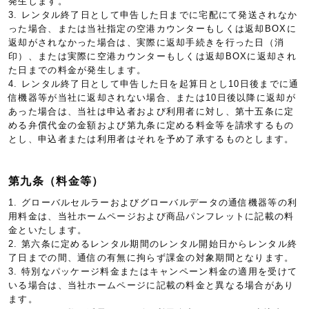
発生します。
3. レンタル終了日として申告した日までに宅配にて発送されなか
った場合、または当社指定の空港カウンターもしくは返却BOXに
返却がされなかった場合は、実際に返却手続きを行った日（消
印）、または実際に空港カウンターもしくは返却BOXに返却され
た日までの料金が発生します。
4. レンタル終了日として申告した日を起算日とし10日後までに通
信機器等が当社に返却されない場合、または10日後以降に返却が
あった場合は、当社は申込者および利用者に対し、第十五条に定
める弁償代金の金額および第九条に定める料金等を請求するもの
とし、申込者または利用者はそれを予め了承するものとします。
第九条（料金等）
1. グローバルセルラーおよびグローバルデータの通信機器等の利
用料金は、当社ホームページおよび商品パンフレットに記載の料
金といたします。
2. 第六条に定めるレンタル期間のレンタル開始日からレンタル終
了日までの間、通信の有無に拘らず課金の対象期間となります。
3. 特別なパッケージ料金またはキャンペーン料金の適用を受けて
いる場合は、当社ホームページに記載の料金と異なる場合があり
ます。