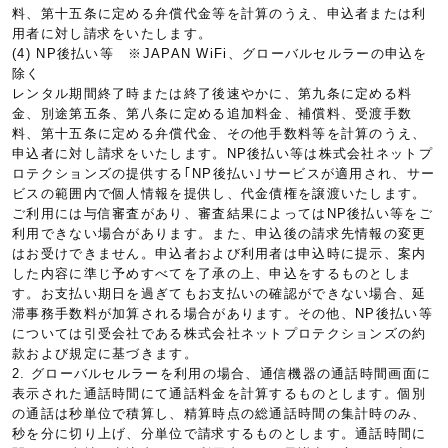
料、第十五条に定める弁償代金等を計算のうえ、申込者または利
用者に対し請求をいたします。
(4) NP後払い等 ※JAPAN WiFi、グローバルセルラーの申込を
除く
レンタル期間終了時または終了後速やかに、第九条に定める料
金、別途第五条、第八条に定める追加料金、補償料、受渡手数
料、第十五条に定める弁償代金、その他手数料等を計算のうえ、
申込者に対し請求をいたします。NP後払い等は株式会社ネットプ
ロテクションズの提供する｢NP後払い｣サービスが適用され、サー
ビスの範囲内で個人情報を提供し、代金債権を譲渡いたします。
ご利用には与信審査があり、審査結果によってはNP後払い等をご
利用できない場合があります。また、申込後の請求先情報の変更
はお受けできません。申込者および利用者は申込時に提示、案内
した内容に準じ予めすべてを了承の上、申込をするものとしま
す。お支払い期日を過ぎてもお支払いの確認ができない場合、延
滞事務手数料が加算される場合があります。その他、NP後払い等
については引受会社である株式会社ネットプロテクションズの約
款および規定に基づきます。
2. グローバルセルラーを利用の場合、通信機器の通話時間画面に
表示された通話時間にて通話料金を計算するものとします。個別
の通話は秒単位で積算し、精算時点の総通話時間の集計時のみ、
秒を分に切り上げ、分単位で請求するものとします。通話時間に