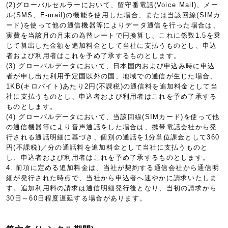
(2)グローバルセルラーにおいて、留守番電話(Voice Mail)、メー
ル(SMS、E-mail)の機能を使用した場合、または当該回線(SIMカ
ード)を使って他の通信機器等によりデータ通信を行った場合は、
実費を当該月の月末の為替レートで円換算し、これに係数1.5を乗
じて算出した金額を追加料金として当社に支払うものとし、申込
者および利用者はこれを予め了承するものとします。
(3) グローバルデータにおいて、日本国内および申込み時に申込
者が申し出た利用予定国以外の国、地域での通信が生じた場合、
1KB(キロバイト)あたり2円(不課税)の通信料を追加料金として当
社に支払うものとし、申込者および利用者はこれを予め了承する
ものとします。
(4) グローバルデータにおいて、当該回線(SIMカード)を使って他
の通信機器等により音声通話をした場合は、携帯電話会社から発
行される通話明細に基づき、個別の通話を1分単位課金として360
円(不課税)／分の通話料を追加料金として当社に支払うものと
し、申込者および利用者はこれを予め了承するものとします。
4. 前項に定める追加料金は、当社が契約する通信会社から通信明
細が発行された時点で、当社から申込者へ速やかに請求いたしま
す。追加利用料の請求は通信明細発行後となり、当初の請求から
30日～60日程度遅延する場合があります。