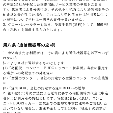
の事故(当社が手配した国際宅配サービス業者の事故を含みま
す)、第三者による侵害行為、その他不可抗力により通信機器等の
配達遅延等が生じた場合、これにより申込者または利用者に生じ
た損害について当社は一切その責任を負いません。
3. グローバルセルラーを除き、受渡手数料(送料)として、550円/
台（税込）を請求するものとします。
第八条 (通信機器等の返却)
1. 申込者または利用者は、その責により通信機器等を以下のいず
れかの方
法により当社に返却するものとします。
(1)「宅配便・コンビニ・PUDOロッカー・営業所」当社の指定す
る場所への宅配便での発送返却
(2)「空港カウンター」当社の指定する空港カウンターでの直接返
却
(3)「返却BOX」当社の指定する返却BOXへの返却
2. 第1項第(1)号の方法による返却に要する宅配便等の代金は申込
者および利用者の負担とします。宅配便(着払い)及び、コンビ
ニ・PUDOロッカー・営業所での返却で事前に送料をご負担いた
だいていない場合は、返送料金として1,100円（税込）の請求が