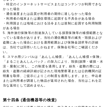
・特定のインターネットサービスまたはコンテンツが利用できな
かった場合
・通信速度または品質が利用者の期待に達しなかった場合
・利用者の端末または通信環境に起因する不具合がある場合
・利用国または地域における法令または規制に起因する利用制限
がある場合
5. 海外旅行保険等の別途加入している損害保険等の補償範囲とな
っている場合があります。当社の通信機器等の滅失・毀損および
盗難にあった場合における適用範囲および保険金請求等の詳細
は、当社では回答いたしかねます。保険会社等にご確認くださ
い。
6. スマホ用ジンバルは「あんしん補償」「あんしん補償＋保険」
「まるごとあんしんパック」の加入により、毀損(故障・破損・水
没・腐食)に対し、この制度を適用します。紛失・盗難の際には、
紛失・盗難の経緯詳細が記された現地警察署または公的機関の証
明書を取得、ご提示によりこの制度を適用します。また、申込者
または利用者が調達した物品が返却された場合、当社はこれを正
当な返却として認めません。
第十四条 (通信機器等の検査)