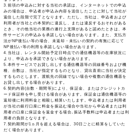
3.前項の申込みに対する当社の承諾は、インターネットでの申込
みの場合は、申込者が申込み内容を送信したことに対して当社が
返信した段階で完了となります。ただし、当社は、申込者および
利用者が当社との本契約に違反し、または違反するおそれがある
とき、その他当社の業務の遂行上支障があると認めたときは、本
件サービスの申込みを承諾しない場合があります。また、支払方
法がNP後払い等の場合、未返却・未払いの契約の有無に応じて
NP後払い等の利用を承認しない場合があります。
4.当社は、レンタル開始予定日時点での通信機器等の在庫状況に
より、申込みを承諾できない場合があります。
5.本件サービスでお貸し出しする通信機器等の回線番号および機
種、台数は、当社が指定するものとなり、貸出直前に当社が決定
するものとします。渡航先の回線でない場合や複数の通信機器を
お貸し出しする場合があります。
6.契約内容(台数・期間等)により、保証金、またはクレジットカ
ード保証枠を申し受ける場合があります。保証金は通信機器等の
返却後に利用料金と相殺し精算いたします。申込者または利用者
が当社の銀行口座に料金を振込む場合や当社から申込者または利
用者の口座に保証金を返金する場合､振込手数料は申込者または利
用者の負担となります。
7.契約期間が1ヵ月を超える場合は、30日ごとに精算をしていた
だく場合があります。