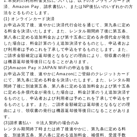
1.本契約の利用料金支払については、以下のオンラインカード決
済、Amazon Pay、請求書払い、またはNP後払いのいずれかの方
法をとるものとします。
(1) オンラインカード決済
お申込み完了後、速やかに決済代行会社を通じて、第九条に定め
る料金を決済いたします。また、レンタル期間終了後に第五条、
第八条に定める追加料金および第十五条に定める弁償代金が発生
した場合は、料金計算のうえ追加決済するものとし、申込者およ
び利用者は予めこれを了承して申込をするものとします。また、
ご請求金額確定は返却後となるなどの理由により、領収書の発行
は機器返却後等後日になることがあります。
(2)Amazon Pay ※JAPAN WiFiの申込を除く
お申込み完了後、速やかにAmazonにご登録のクレジットカード
にて、第九条に定める料金を決済いたします。また、レンタル期
間終了後に別途第五条、第八条に定める追加料金および第十五条
に定める弁償代金が発生した場合は、料金計算のうえ追加決済す
るものとし、申込者および利用者は予めこれを了承して申込をす
るものとします。また、ご請求金額確定は返却後となるなどの理
由により、領収書の発行は機器返却後等後日になることがありま
す。
(3)請求書払い ※法人契約の場合のみ
レンタル期間終了時または終了後速やかに、第九条に定める料
金、別途第五条、第八条に定める追加料金、補償料、受渡手数