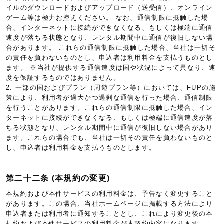
イルのダウンロードおよびアップロード（送受信）、オンライン
ゲーム等は極力お控えください。 なお、通信制限に抵触した場
合、インターネットに接続ができなくなる、もしくは極端に通信
速度が落ちる状態となり、レンタル期間中に通信が復旧しない場
合があります。 これらの通信制限に抵触した場合、当社は一切そ
の責任を負わないものとし、申込者は利用料金を支払うものとし
ます。 ※当社が提供する通信速度は国や状況によって異なり、速
度を保証するものではありません。
2. 一部の国およびプラン（周遊プラン等）においては、FUPの施
策により、利用者が過大かつ過剰な通信を行った場合、通信制限
を行うことがあります。これらの通信制限に抵触した場合、イン
ターネットに接続ができなくなる、もしくは極端に通信速度が落
ちる状態となり、レンタル期間中に通信が復旧しない場合があり
ます。これらの場合でも、当社は一切その責任を負わないものと
し、申込者は利用料金を支払うものとします。
第二十二条 (本規約の変更)
本規約および本件サービスの利用料金は、予告なく変更すること
があります。この場合、当社ホームページに掲載する方法により
申込者または利用者に通知することとし、これにより変更後の本
規約および本件サービスの利用料金が本契約内容になります。