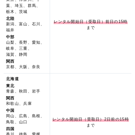
葉、埼玉、群馬、
栃木、茨城
北陸
レンタル開始日（受取日）前日の15時
新潟、富山、石川、
まで
福井
中部
山梨、長野、愛知、
岐阜、三重、
滋賀、静岡
関西
京都、大阪、奈良
北海道
東北
青森、秋田、岩手
関西
和歌山、兵庫
中国
岡山、広島、島根、
レンタル開始日（受取日）2日前の15時
鳥取、山口
まで
四国
香川、徳島、愛媛、