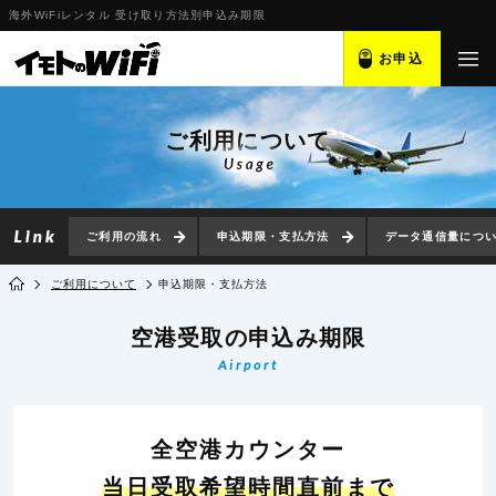
海外WiFiレンタル 受け取り方法別申込み期限
お申込
ご利用について
ご利用の流れ
申込期限・支払方法
データ通信量につ
ご利用について
申込期限・支払方法
空港受取の
申込み期限
Airport
全空港カウンター
当日受取希望時間直前まで