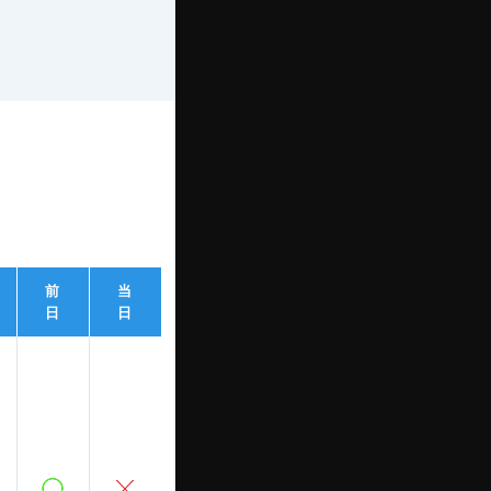
前
当
日
日