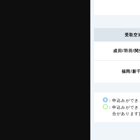
受取空
成田/羽田/関
福岡/新
：申込みができ
：申込みができ
合があります