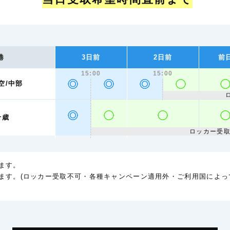
港
3日前
2日前
前
15:00
15:00
空/中部
千歳
ロッカー受
ます。
ます。(ロッカー受取不可・各種キャンペーン適用外・ご利用国によっ
)