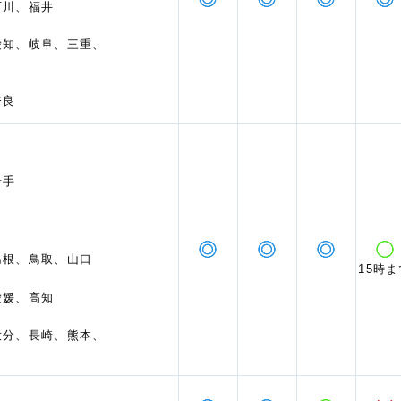
石川、福井
愛知、岐阜、三重、
奈良
岩手
島根、鳥取、山口
15時ま
愛媛、高知
大分、長崎、熊本、