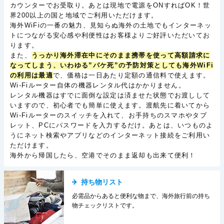
カウンターでお受取り。あとは現地で電源をONすればOK！世
界200以上の国と地域でご利用いただけます。
海外WiFiの一番の魅力、見知らぬ海外の土地でもインターネッ
トにつながる安心感や利便性はお客様よりご好評いただいてお
ります。
また、
うっかり海外滞在中にそのまま携帯を使って高額請求に
なってしまう、いわゆる”パケ死”の予防対策としても海外WiFi
の利用は最適
で、価格は一日あたり定額の通信料で使えます。
Wi-Fiルーター自体の機器レンタル代はかかりません。
レンタル機器はすでに面倒な設定は済ませた状態でお渡しして
いますので、初心者でも簡単に使えます。渡航先に着いてから
Wi-Fiルーターのスイッチを入れて、お手持ちのスマホやタブ
レット、PCにパスワードを入力するだけ。あとは、いつものよ
うにネット検索やアプリなどのインターネット接続をご利用い
ただけます。
海外から帰国したら、空港でそのまま返却も出来て便利！
持ち物リスト
必需品からあると便利な物まで、海外旅行前の持ち
物チェックリストです。