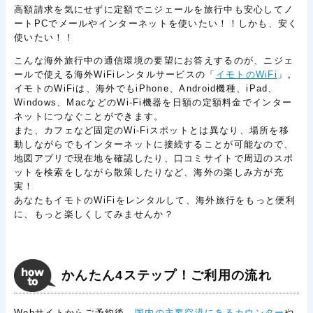
高額請求を気にせずに定額でニジェールを旅行中も安心してノ
ートPCでメールやインターネットを使いたい！！しかも、安く
使いたい！！
こんな海外旅行中の通信環境の要望にお答えするのが、ニジェ
ールで使える海外WiFiレンタルサービスの「
イモトのWiFi
」。
イモトのWiFiは、海外でもiPhone、Android機種、iPad、
Windows、MacなどのWi-Fi機器を日額の定額料金でインター
ネットにつなぐことができます。
また、カフェなど固定のWi-Fiスポットとは異なり、場所を移
動しながらでもインターネットに接続することが可能なので、
地図アプリで現在地を確認したり、口コミサイトで周辺のスポ
ットを検索をしながら散策したりなど、海外の楽しみ方が充
実！
あなたもイモトのWiFiをレンタルして、海外旅行をもっと便利
に、もっと楽しくしてみませんか？
かんたん4ステップ！ご利用の流れ
Webサイトからご予約後、
国内の主要空港にあるカウンター
や