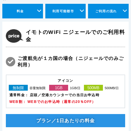
料金
利用可能都市
ご利用の流れ
イモトのWiFi ニジェールでのご利用料
金
ご渡航先が１カ国の場合（ニジェールでのみご
利用）
アイコン
無制限
1GB
500MB
容量無制限
1GB/日
500MB/日
通常料金：
店頭／空港カウンターでの当日お申込時
WEB割： WEBでのお申込時（通常の20％OFF）
プラン／1日あたりの料金