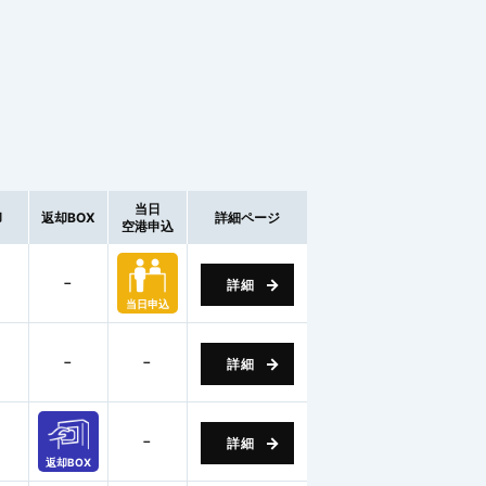
当日
却
返却BOX
詳細ページ
空港申込
－
詳細
当日申込
－
－
詳細
－
詳細
返却BOX