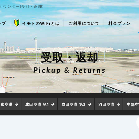
港カウンター(受取・返却)
ップ
イモトのWiFiとは
ご利用について
料金プラン
受取・返却
Pickup & Returns
千歳空港
成田空港 第1
成田空港 第2
羽田空港
中部