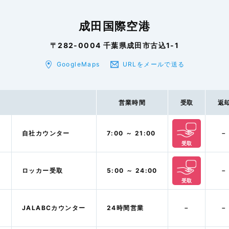
成田国際空港
〒282-0004 千葉県成田市古込1-1
GoogleMaps
URLをメールで送る
営業時間
受取
返
自社カウンター
7:00 ～ 21:00
－
受取
ロッカー受取
5:00 ～ 24:00
－
受取
JALABCカウンター
24時間営業
－
－