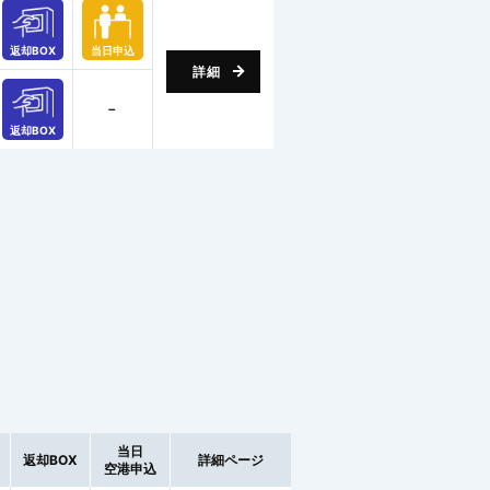
返却BOX
当日申込
詳細
－
返却BOX
当日
返却BOX
詳細ページ
空港申込