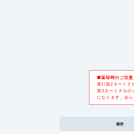
■返却時のご注意
第1/第2ターミ
第3ターミナルの
になります。あら
場所