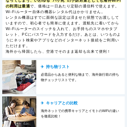
なってしまう、いわゆる”パケ死”の予防対策としても海外WiFi
の利用は最適
で、価格は一日あたり定額の通信料で使えます。
Wi-Fiルーター自体の機器レンタル代はかかりません。
レンタル機器はすでに面倒な設定は済ませた状態でお渡しして
いますので、初心者でも簡単に使えます。渡航先に着いてから
Wi-Fiルーターのスイッチを入れて、お手持ちのスマホやタブ
レット、PCにパスワードを入力するだけ。あとは、いつものよ
うにネット検索やアプリなどのインターネット接続をご利用い
ただけます。
海外から帰国したら、空港でそのまま返却も出来て便利！
持ち物リスト
必需品からあると便利な物まで、海外旅行前の持ち
物チェックリストです。
キャリアとの比較
海外ネットでの携帯キャリアとイモトのWiFiの違い
を徹底比較！