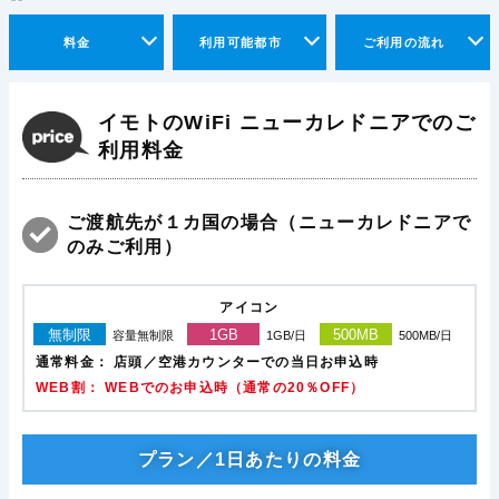
料金
利用可能都市
ご利用の流れ
イモトのWiFi ニューカレドニアでのご
利用料金
ご渡航先が１カ国の場合（ニューカレドニアで
のみご利用）
アイコン
無制限
1GB
500MB
容量無制限
1GB/日
500MB/日
通常料金：
店頭／空港カウンターでの当日お申込時
WEB割： WEBでのお申込時（通常の20％OFF）
プラン／1日あたりの料金