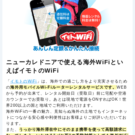
ニューカレドニアで使える海外WiFiとい
えばイモトのWiFi
「
イモトのWiFi
」は、海外での過ごし方をより充実させるため
の
海外用モバイルWi-Fiルーターレンタルサービスです。
WEB
から予約が出来て、レンタル開始日（受取日）前に宅配や空港
カウンターでお受取り。あとは現地で電源をONすればOK！世
界200以上の国と地域でご利用いただけます。
海外WiFiの一番の魅力、見知らぬ海外の土地でもインターネッ
トにつながる安心感や利便性はお客様よりご好評いただいてお
ります。
また、
うっかり海外滞在中にそのまま携帯を使って高額請求に