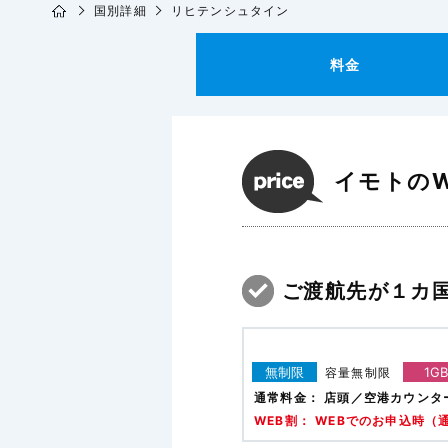
国別詳細
リヒテンシュタイン
料金
イモトのW
ご渡航先が１カ
無制限
1GB
容量無制限
通常料金：
店頭／空港カウンタ
WEB割： WEBでのお申込時（通