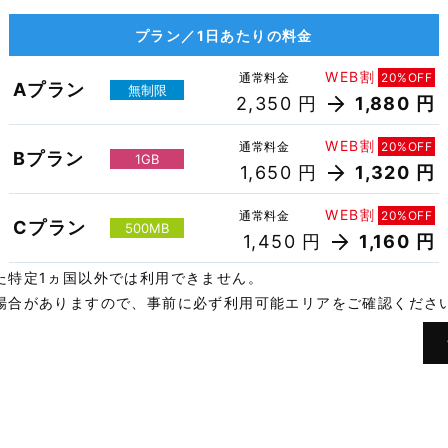
プラン／1日あたりの料金
WEB割
通常料金
20%OFF
Aプラン
無制限
2,350 円
1,880 円
WEB割
通常料金
20%OFF
Bプラン
1GB
1,650 円
1,320 円
WEB割
通常料金
20%OFF
Cプラン
500MB
1,450 円
1,160 円
た特定1ヵ国以外では利用できません。
場合がありますので、事前に必ず利用可能エリアをご確認くださ