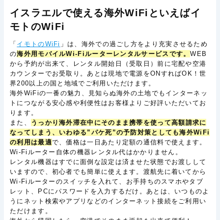
イスラエルで使える海外WiFiといえばイ
モトのWiFi
「
イモトのWiFi
」は、海外での過ごし方をより充実させるため
の
海外用モバイルWi-Fiルーターレンタルサービスです。
WEB
から予約が出来て、レンタル開始日（受取日）前に宅配や空港
カウンターでお受取り。あとは現地で電源をONすればOK！世
界200以上の国と地域でご利用いただけます。
海外WiFiの一番の魅力、見知らぬ海外の土地でもインターネッ
トにつながる安心感や利便性はお客様よりご好評いただいてお
ります。
また、
うっかり海外滞在中にそのまま携帯を使って高額請求に
なってしまう、いわゆる”パケ死”の予防対策としても海外WiFi
の利用は最適
で、価格は一日あたり定額の通信料で使えます。
Wi-Fiルーター自体の機器レンタル代はかかりません。
レンタル機器はすでに面倒な設定は済ませた状態でお渡しして
いますので、初心者でも簡単に使えます。渡航先に着いてから
Wi-Fiルーターのスイッチを入れて、お手持ちのスマホやタブ
レット、PCにパスワードを入力するだけ。あとは、いつものよ
うにネット検索やアプリなどのインターネット接続をご利用い
ただけます。