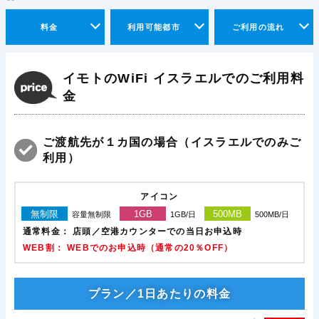
料金
利用可能都市
ご利用の流れ
イモトのWiFi イスラエルでのご利用料
金
ご渡航先が１カ国の場合（イスラエルでのみご
利用）
アイコン
無制限
1GB
500MB
容量無制限
1GB/日
500MB/日
通常料金：
店頭／空港カウンターでの当日お申込時
WEB割： WEBでのお申込時（通常の20％OFF）
プラン／1日あたりの料金