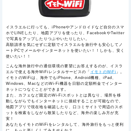
イスラエルに行っても、iPhoneやアンドロイドなど自分のスマ
ホでLINEしたり、地図アプリを使ったり、FacebookやTwitter
で写真をアップしたりつぶやいたりしたい。
高額請求を気にせずに定額でイスラエルを旅行中も安心してノ
ートPCでメールやインターネットを使いたい！！しかも、安く
使いたい！！
こんな海外旅行中の通信環境の要望にお答えするのが、イスラ
エルで使える海外WiFiレンタルサービスの「
イモトのWiFi
」。
イモトのWiFiは、海外でもiPhone、Android機種、iPad、
Windows、MacなどのWi-Fi機器を日額の定額料金でインター
ネットにつなぐことができます。
また、カフェなど固定のWi-Fiスポットとは異なり、場所を移
動しながらでもインターネットに接続することが可能なので、
地図アプリで現在地を確認したり、口コミサイトで周辺のスポ
ットを検索をしながら散策したりなど、海外の楽しみ方が充
実！
あなたもイモトのWiFiをレンタルして、海外旅行をもっと便利
に、もっと楽しくしてみませんか？