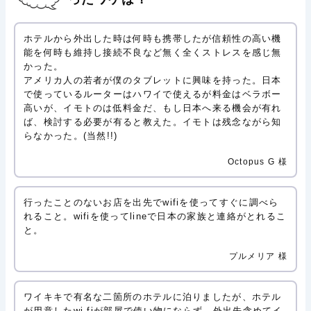
ホテルから外出した時は何時も携帯したが信頼性の高い機
能を何時も維持し接続不良など無く全くストレスを感じ無
かった。
アメリカ人の若者が僕のタブレットに興味を持った。日本
で使っているルーターはハワイで使えるが料金はベラボー
高いが、イモトのは低料金だ、もし日本へ来る機会が有れ
ば、検討する必要が有ると教えた。イモトは残念ながら知
らなかった。(当然!!)
Octopus G 様
行ったことのないお店を出先でwifiを使ってすぐに調べら
れること。wifiを使ってlineで日本の家族と連絡がとれるこ
と。
プルメリア 様
ワイキキで有名な二箇所のホテルに泊りましたが、ホテル
が用意したwi-fiが部屋で使い物にならず、外出先含めてイ