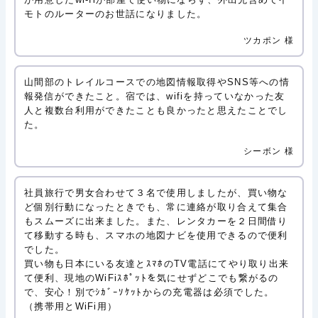
モトのルーターのお世話になりました。
ツカポン 様
山間部のトレイルコースでの地図情報取得やSNS等への情
報発信ができたこと。宿では、wifiを持っていなかった友
人と複数台利用ができたことも良かったと思えたことでし
た。
シーボン 様
社員旅行で男女合わせて３名で使用しましたが、買い物な
ど個別行動になったときでも、常に連絡が取り合えて集合
もスムーズに出来ました。また、レンタカーを２日間借り
て移動する時も、スマホの地図ナビを使用できるので便利
でした。
買い物も日本にいる友達とｽﾏﾎのTV電話にてやり取り出来
て便利、現地のWiFiｽﾎﾟｯﾄを気にせずどこでも繋がるの
で、安心！別でｼｶﾞｰｿｹｯﾄからの充電器は必須でした。
（携帯用とWiFi用）