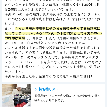
カウンターでお受取り。あとは現地で電源をONすればOK！世
界200以上の国と地域でご利用いただけます。
海外WiFiの一番の魅力、見知らぬ海外の土地でもインターネッ
トにつながる安心感や利便性はお客様よりご好評いただいてお
ります。
また、
うっかり海外滞在中にそのまま携帯を使って高額請求に
なってしまう、いわゆる”パケ死”の予防対策としても海外WiFi
の利用は最適
で、価格は一日あたり定額の通信料で使えます。
Wi-Fiルーター自体の機器レンタル代はかかりません。
レンタル機器はすでに面倒な設定は済ませた状態でお渡しして
いますので、初心者でも簡単に使えます。渡航先に着いてから
Wi-Fiルーターのスイッチを入れて、お手持ちのスマホやタブ
レット、PCにパスワードを入力するだけ。あとは、いつものよ
うにネット検索やアプリなどのインターネット接続をご利用い
ただけます。
海外から帰国したら、空港でそのまま返却も出来て便利！
持ち物リスト
必需品からあると便利な物まで、海外旅行前の持ち
物チェックリストです。