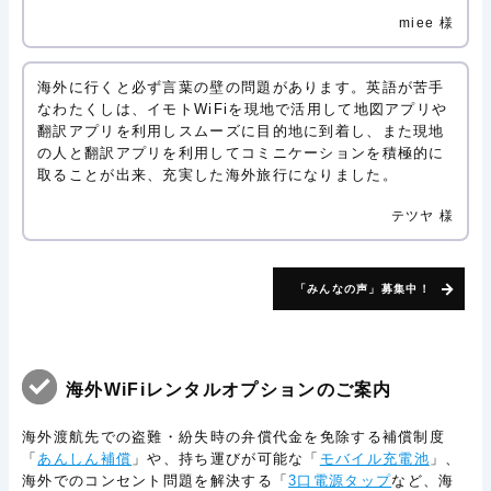
miee 様
海外に行くと必ず言葉の壁の問題があります。英語が苦手
なわたくしは、イモトWiFiを現地で活用して地図アプリや
翻訳アプリを利用しスムーズに目的地に到着し、また現地
の人と翻訳アプリを利用してコミニケーションを積極的に
取ることが出来、充実した海外旅行になりました。
テツヤ 様
「みんなの声」募集中！
海外WiFiレンタルオプションのご案内
海外渡航先での盗難・紛失時の弁償代金を免除する補償制度
「
あんしん補償
」や、持ち運びが可能な「
モバイル充電池
」、
海外でのコンセント問題を解決する「
3口電源タップ
など、海