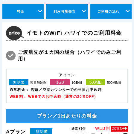
料金
利用可能都市
ご利用の流れ
イモトのWiFi ハワイでのご利用料金
ご渡航先が１カ国の場合（ハワイでのみご利
用）
アイコン
無制限
1GB
500MB
容量無制限
1GB/日
500MB/日
通常料金：
店頭／空港カウンターでの当日お申込時
WEB割： WEBでのお申込時（通常の20％OFF）
プラン／1日あたりの料金
WEB割
通常料金
20%OFF
Aプラン
無制限