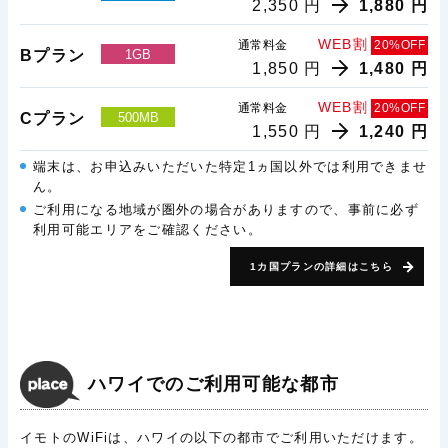
2,350 円
1,880 円
WEB割
通常料金
20%OFF
Bプラン
1GB
1,850 円
1,480 円
WEB割
通常料金
20%OFF
Cプラン
500MB
1,550 円
1,240 円
端末は、お申込みいただいた特定1ヵ国以外では利用できませ
ん。
ご利用になる地域が圏外の場合がありますので、事前に必ず
利用可能エリアをご確認ください。
1カ国プランの詳細はこちら
ハワイでのご利用可能な都市
イモトのWiFiは、ハワイの以下の都市でご利用いただけます。