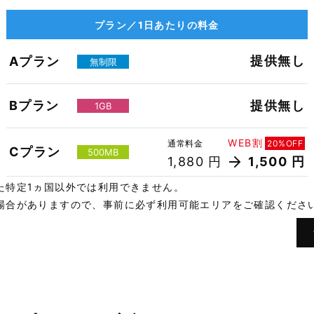
プラン／1日あたりの料金
提供無し
Aプラン
無制限
Bプラン
提供無し
1GB
WEB割
通常料金
20%OFF
Cプラン
500MB
1,880 円
1,500 円
た特定1ヵ国以外では利用できません。
場合がありますので、事前に必ず利用可能エリアをご確認くださ