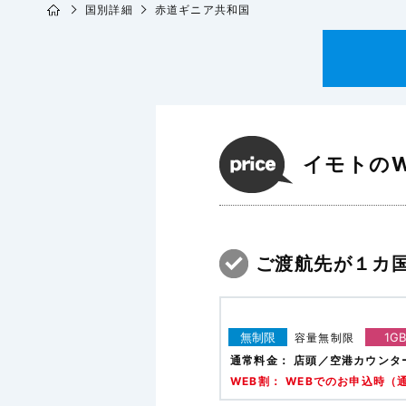
国別詳細
赤道ギニア共和国
イモトのW
ご渡航先が１カ
無制限
1GB
容量無制限
通常料金：
店頭／空港カウンタ
WEB割： WEBでのお申込時（通