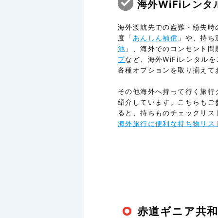
海外WiFiレン
海外渡航先での盗難・紛失時
度「
あんしん補償
」や、持ち
池
」、海外でのコンセント問
プ
など、海外WiFiレンタル
各種オプションを取り揃えて
その他海外へ持って行く旅行
紹介しています。こちらもご
ると、持ちものチェックリス
海外旅行に便利な持ち物リス
赤道ギニア共和