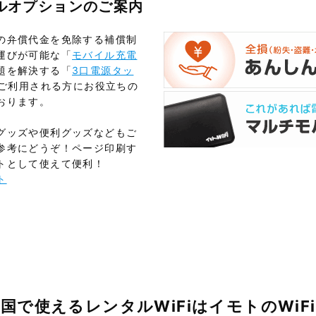
タルオプションのご案内
の弁償代金を免除する補償制
運びが可能な「
モバイル充電
題を解決する「
3口電源タッ
をご利用される方にお役立ちの
おります。
グッズや便利グッズなどもご
参考にどうぞ！ページ印刷す
トとして使えて便利！
ト
国で使えるレンタルWiFiはイモトのWiFi