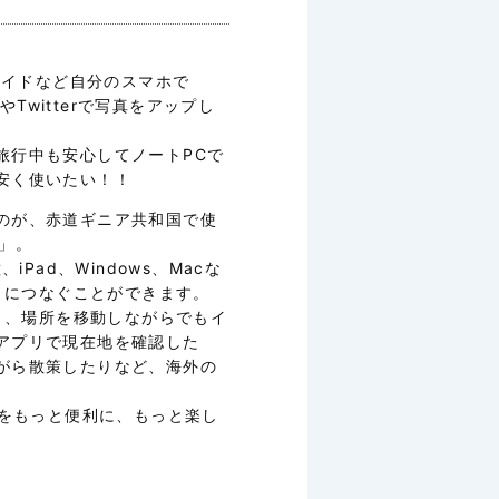
ロイドなど自分のスマホで
やTwitterで写真をアップし
旅行中も安心してノートPCで
安く使いたい！！
のが、赤道ギニア共和国で使
」。
、iPad、Windows、Macな
ットにつなぐことができます。
なり、場所を移動しながらでもイ
アプリで現在地を確認した
がら散策したりなど、海外の
行をもっと便利に、もっと楽し