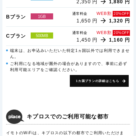
2,350 円
1,880 円
WEB割
通常料金
20%OFF
Bプラン
1GB
1,650 円
1,320 円
WEB割
通常料金
20%OFF
Cプラン
500MB
1,450 円
1,160 円
端末は、お申込みいただいた特定1ヵ国以外では利用できませ
ん。
ご利用になる地域が圏外の場合がありますので、事前に必ず
利用可能エリアをご確認ください。
1カ国プランの詳細はこちら
キプロスでのご利用可能な都市
イモトのWiFiは、キプロスの以下の都市でご利用いただけま