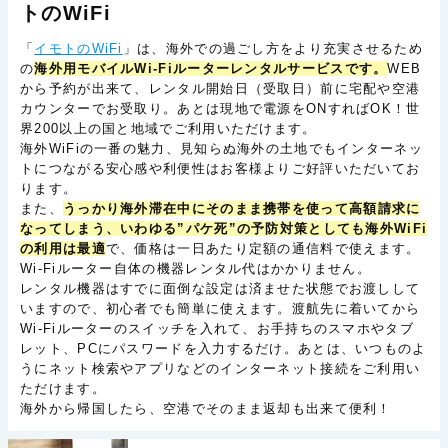
トのWiFi
「
イモトのWiFi
」は、海外での過ごし方をより充実させるため
の
海外用モバイルWi-Fiルーターレンタルサービスです。
WEB
から予約が出来て、レンタル開始日（受取日）前に宅配や空港
カウンターでお受取り。あとは現地で電源をONすればOK！世
界200以上の国と地域でご利用いただけます。
海外WiFiの一番の魅力、見知らぬ海外の土地でもインターネッ
トにつながる安心感や利便性はお客様よりご好評いただいてお
ります。
また、
うっかり海外滞在中にそのまま携帯を使って高額請求に
なってしまう、いわゆる”パケ死”の予防対策としても海外WiFi
の利用は最適
で、価格は一日あたり定額の通信料で使えます。
Wi-Fiルーター自体の機器レンタル代はかかりません。
レンタル機器はすでに面倒な設定は済ませた状態でお渡しして
いますので、初心者でも簡単に使えます。渡航先に着いてから
Wi-Fiルーターのスイッチを入れて、お手持ちのスマホやタブ
レット、PCにパスワードを入力するだけ。あとは、いつものよ
うにネット検索やアプリなどのインターネット接続をご利用い
ただけます。
海外から帰国したら、空港でそのまま返却も出来て便利！