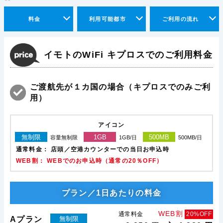
料金
利用可能都市
ご利用の流れ
イモトのWiFi キプロスでのご利用料金
ご渡航先が１カ国の場合（キプロスでのみご利
用）
アイコン
無制限
1GB
500MB
容量無制限
1GB/日
500MB/日
通常料金：
店頭／空港カウンターでの当日お申込時
WEB割： WEBでのお申込時（通常の20％OFF）
プラン／1日あたりの料金
WEB割
通常料金
20%OFF
Aプラン
無制限