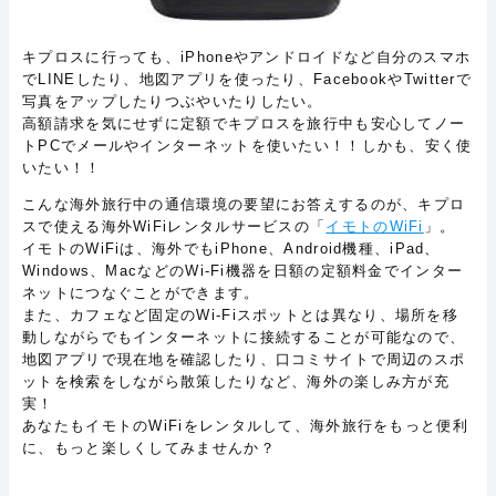
キプロスに行っても、iPhoneやアンドロイドなど自分のスマホ
でLINEしたり、地図アプリを使ったり、FacebookやTwitterで
写真をアップしたりつぶやいたりしたい。
高額請求を気にせずに定額でキプロスを旅行中も安心してノー
トPCでメールやインターネットを使いたい！！しかも、安く使
いたい！！
こんな海外旅行中の通信環境の要望にお答えするのが、キプロ
スで使える海外WiFiレンタルサービスの「
イモトのWiFi
」。
イモトのWiFiは、海外でもiPhone、Android機種、iPad、
Windows、MacなどのWi-Fi機器を日額の定額料金でインター
ネットにつなぐことができます。
また、カフェなど固定のWi-Fiスポットとは異なり、場所を移
動しながらでもインターネットに接続することが可能なので、
地図アプリで現在地を確認したり、口コミサイトで周辺のスポ
ットを検索をしながら散策したりなど、海外の楽しみ方が充
実！
あなたもイモトのWiFiをレンタルして、海外旅行をもっと便利
に、もっと楽しくしてみませんか？