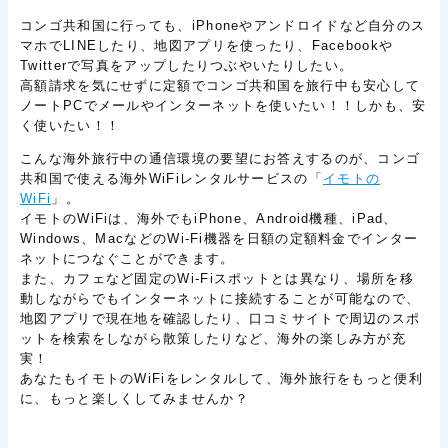
コンゴ共和国に行っても、iPhoneやアンドロイドなど自分のス
マホでLINEしたり、地図アプリを使ったり、Facebookや
Twitterで写真をアップしたりつぶやいたりしたい。
高額請求を気にせずに定額でコンゴ共和国を旅行中も安心して
ノートPCでメールやインターネットを使いたい！！しかも、安
く使いたい！！
こんな海外旅行中の通信環境の要望にお答えするのが、コンゴ
共和国で使える海外WiFiレンタルサービスの「
イモトの
WiFi
」。
イモトのWiFiは、海外でもiPhone、Android機種、iPad、
Windows、MacなどのWi-Fi機器を日額の定額料金でインター
ネットにつなぐことができます。
また、カフェなど固定のWi-Fiスポットとは異なり、場所を移
動しながらでもインターネットに接続することが可能なので、
地図アプリで現在地を確認したり、口コミサイトで周辺のスポ
ットを検索をしながら散策したりなど、海外の楽しみ方が充
実！
あなたもイモトのWiFiをレンタルして、海外旅行をもっと便利
に、もっと楽しくしてみませんか？