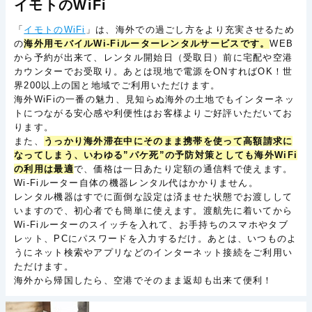
イモトのWiFi
「
イモトのWiFi
」は、海外での過ごし方をより充実させるため
の
海外用モバイルWi-Fiルーターレンタルサービスです。
WEB
から予約が出来て、レンタル開始日（受取日）前に宅配や空港
カウンターでお受取り。あとは現地で電源をONすればOK！世
界200以上の国と地域でご利用いただけます。
海外WiFiの一番の魅力、見知らぬ海外の土地でもインターネッ
トにつながる安心感や利便性はお客様よりご好評いただいてお
ります。
また、
うっかり海外滞在中にそのまま携帯を使って高額請求に
なってしまう、いわゆる”パケ死”の予防対策としても海外WiFi
の利用は最適
で、価格は一日あたり定額の通信料で使えます。
Wi-Fiルーター自体の機器レンタル代はかかりません。
レンタル機器はすでに面倒な設定は済ませた状態でお渡しして
いますので、初心者でも簡単に使えます。渡航先に着いてから
Wi-Fiルーターのスイッチを入れて、お手持ちのスマホやタブ
レット、PCにパスワードを入力するだけ。あとは、いつものよ
うにネット検索やアプリなどのインターネット接続をご利用い
ただけます。
海外から帰国したら、空港でそのまま返却も出来て便利！