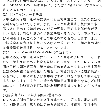
1.本契約の利用料金支払については、以下のオンラインカード決
済、Amazon Pay、請求書払い、またはNP後払いのいずれかの方
法をとるものとします。
(1) オンラインカード決済
お申込み完了後、速やかに決済代行会社を通じて、第九条に定め
る料金を決済いたします。また、レンタル期間終了後に第五条、
第八条に定める追加料金および第十五条に定める弁償代金が発生
した場合は、料金計算のうえ追加決済するものとし、申込者およ
び利用者は予めこれを了承して申込をするものとします。また、
ご請求金額確定は返却後となるなどの理由により、領収書の発行
は機器返却後等後日になることがあります。
(2)Amazon Pay ※JAPAN WiFiの申込を除く
お申込み完了後、速やかにAmazonにご登録のクレジットカード
にて、第九条に定める料金を決済いたします。また、レンタル期
間終了後に別途第五条、第八条に定める追加料金および第十五条
に定める弁償代金が発生した場合は、料金計算のうえ追加決済す
るものとし、申込者および利用者は予めこれを了承して申込をす
るものとします。また、ご請求金額確定は返却後となるなどの理
由により、領収書の発行は機器返却後等後日になることがありま
す。
(3)請求書払い ※法人契約の場合のみ
レンタル期間終了時または終了後速やかに、第九条に定める料
金、別途第五条、第八条に定める追加料金、補償料、受渡手数