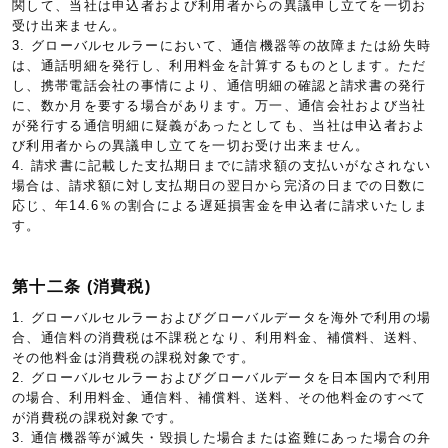
関して、当社は申込者および利用者からの異議申し立てを一切お
受け出来ません。
3. グローバルセルラーにおいて、通信機器等の故障または紛失時
は、通話明細を発行し、利用料金を計算するものとします。ただ
し、携帯電話会社の事情により、通信明細の確認と請求書の発行
に、数か月を要する場合があります。万一、通信会社および当社
が発行する通信明細に疑義があったとしても、当社は申込者およ
び利用者からの異議申し立てを一切お受け出来ません。
4. 請求書に記載した支払期日までに請求額の支払いがなされない
場合は、請求額に対し支払期日の翌日から完済の日までの日数に
応じ、年14.6％の割合による遅延損害金を申込者に請求いたしま
す。
第十二条 (消費税)
1. グローバルセルラーおよびグローバルデータを海外で利用の場
合、通信料の消費税は不課税となり、利用料金、補償料、送料、
その他料金は消費税の課税対象です。
2. グローバルセルラーおよびグローバルデータを日本国内で利用
の場合、利用料金、通信料、補償料、送料、その他料金のすべて
が消費税の課税対象です。
3. 通信機器等が滅失・毀損した場合または盗難にあった場合の弁