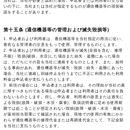
当社は、当社が必要と認めた場合、申込者または利用者の立ち会
いの下に、当社または当社が指定するものが通信機器等の現状確
認をすることがあります。
第十五条 (通信機器等の管理および滅失毀損等)
1. 申込者および利用者は、通信機器等を当社指定の用法に従い、
善良なる管理者の注意をもって使用、管理するものとします。
2. 申込者および利用者は、通信機器等が滅失(全損を含む、修理
不能)・毀損(破損、水没)した場合また紛失・盗難にあった場合
は、ただちにその旨を当社に連絡するものとします。また、如何
なる事由があれ、通信機器等が滅失・毀損・紛失・盗難にあった
場合、当社に連絡し回線停止を行うまでに不正に利用された利用
料金は申込者が支払うものとします。
3. 前項の場合には、申込者または利用者は、その理由が当社の責
に帰すべきものである場合は申込者または利用者はその責任を負
わないものとします。但し、申込者、利用者の故意または過失に
よる毀損(故障・破損・水没・腐食)、取扱説明書に定める使用範
囲では起こることが想定されない毀損(故障・破損・水没・腐食)
が返却担当部署にて確認された場合、現地での使用の有無にかか
わらず通信機器等の修理代金または再調達代金として、下記金額
を当社に支払うものとします。