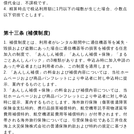
償代金は、不課税です。
4. 精算時点で税込利用額に1円以下の端数が生じた場合、小数点
以下切捨てとします。
第十三条 (補償制度)
1. 補償制度とは、利用者がレンタル期間中に通信機器等を滅失・
毀損および盗難にあった場合に通信機器等の損害を補償する任意
加入の制度で、「あんしん補償」「あんしん補償＋保険」「まる
ごとあんしんパック」の3種類があります。申込み時に加入申請の
あった申込者または利用者のみ、この制度を適用します。
2. 「あんしん補償」の料金および補償内容については、当社ホー
ムページおよび商品パンフレットにより申込者に対し申込時に提
示、案内するものとします。
3.「あんしん補償＋保険」の料金および補償内容については、当
社ホームページおよび商品パンフレットにより申込者に対し申込
時に提示、案内するものとします。海外旅行保険（傷害後遺障害
保険金支払特約、携行品損害補償特約、航空機寄託手荷物遅延等
費用補償特約、航空機遅延費用等補償特約）が付帯されます。付
帯される海外旅行保険については、引受保険会社である三井住友
海上火災保険株式会社の普通保険約款および特約の規定に基づき
ます。