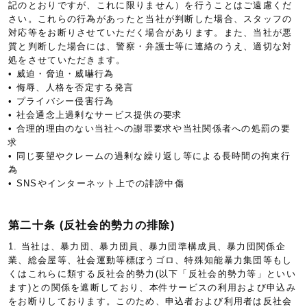
記のとおりですが、これに限りません）を行うことはご遠慮くだ
さい。これらの行為があったと当社が判断した場合、スタッフの
対応等をお断りさせていただく場合があります。また、当社が悪
質と判断した場合には、警察・弁護士等に連絡のうえ、適切な対
処をさせていただきます。
• 威迫・脅迫・威嚇行為
• 侮辱、人格を否定する発言
• プライバシー侵害行為
• 社会通念上過剰なサービス提供の要求
• 合理的理由のない当社への謝罪要求や当社関係者への処罰の要
求
• 同じ要望やクレームの過剰な繰り返し等による長時間の拘束行
為
• SNSやインターネット上での誹謗中傷
第二十条 (反社会的勢力の排除)
1. 当社は、暴力団、暴力団員、暴力団準構成員、暴力団関係企
業、総会屋等、社会運動等標ぼうゴロ、特殊知能暴力集団等もし
くはこれらに類する反社会的勢力(以下「反社会的勢力等」といい
ます)との関係を遮断しており、本件サービスの利用および申込み
をお断りしております。このため、申込者および利用者は反社会