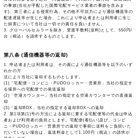
の事故(当社が手配した国際宅配サービス業者の事故を含みま
す)、第三者による侵害行為、その他不可抗力により通信機器等の
配達遅延等が生じた場合、これにより申込者または利用者に生じ
た損害について当社は一切その責任を負いません。
3. グローバルセルラーを除き、受渡手数料(送料)として、550円/
台（税込）を請求するものとします。
第八条 (通信機器等の返却)
1. 申込者または利用者は、その責により通信機器等を以下のいず
れかの方
法により当社に返却するものとします。
(1)「宅配便・コンビニ・PUDOロッカー・営業所」当社の指定す
る場所への宅配便での発送返却
(2)「空港カウンター」当社の指定する空港カウンターでの直接返
却
(3)「返却BOX」当社の指定する返却BOXへの返却
2. 第1項第(1)号の方法による返却に要する宅配便等の代金は申込
者および利用者の負担とします。宅配便(着払い)及び、コンビ
ニ・PUDOロッカー・営業所での返却で事前に送料をご負担いた
だいていない場合は、返送料金として1,100円（税込）の請求が