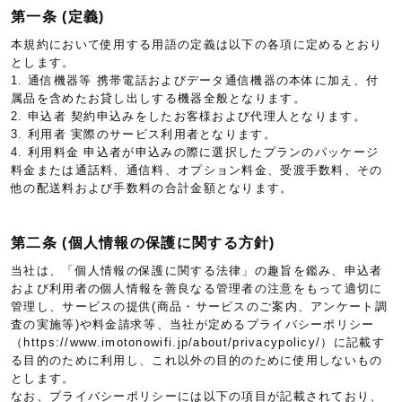
第一条 (定義)
本規約において使用する用語の定義は以下の各項に定めるとおり
とします。
1. 通信機器等 携帯電話およびデータ通信機器の本体に加え、付
属品を含めたお貸し出しする機器全般となります。
2. 申込者 契約申込みをしたお客様および代理人となります。
3. 利用者 実際のサービス利用者となります。
4. 利用料金 申込者が申込みの際に選択したプランのパッケージ
料金または通話料、通信料、オプション料金、受渡手数料、その
他の配送料および手数料の合計金額となります。
第二条 (個人情報の保護に関する方針)
当社は、「個人情報の保護に関する法律」の趣旨を鑑み、申込者
および利用者の個人情報を善良なる管理者の注意をもって適切に
管理し、サービスの提供(商品・サービスのご案内、アンケート調
査の実施等)や料金請求等、当社が定めるプライバシーポリシー
（https://www.imotonowifi.jp/about/privacypolicy/）に記載す
る目的のために利用し、これ以外の目的のために使用しないもの
とします。
なお、プライバシーポリシーには以下の項目が記載されており、