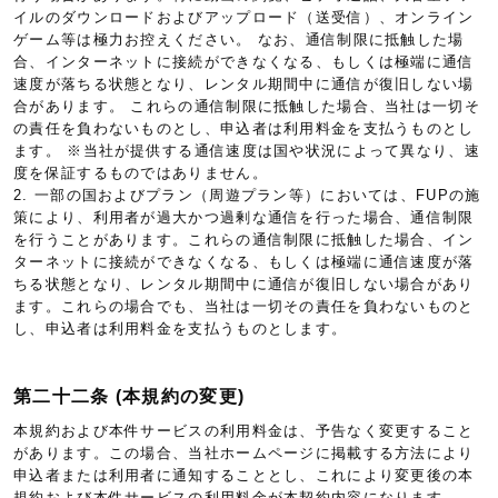
イルのダウンロードおよびアップロード（送受信）、オンライン
ゲーム等は極力お控えください。 なお、通信制限に抵触した場
合、インターネットに接続ができなくなる、もしくは極端に通信
速度が落ちる状態となり、レンタル期間中に通信が復旧しない場
合があります。 これらの通信制限に抵触した場合、当社は一切そ
の責任を負わないものとし、申込者は利用料金を支払うものとし
ます。 ※当社が提供する通信速度は国や状況によって異なり、速
度を保証するものではありません。
2. 一部の国およびプラン（周遊プラン等）においては、FUPの施
策により、利用者が過大かつ過剰な通信を行った場合、通信制限
を行うことがあります。これらの通信制限に抵触した場合、イン
ターネットに接続ができなくなる、もしくは極端に通信速度が落
ちる状態となり、レンタル期間中に通信が復旧しない場合があり
ます。これらの場合でも、当社は一切その責任を負わないものと
し、申込者は利用料金を支払うものとします。
第二十二条 (本規約の変更)
本規約および本件サービスの利用料金は、予告なく変更すること
があります。この場合、当社ホームページに掲載する方法により
申込者または利用者に通知することとし、これにより変更後の本
規約および本件サービスの利用料金が本契約内容になります。