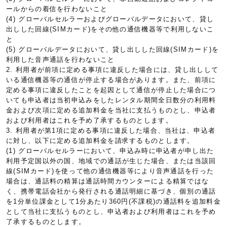
ールからの着信を行わないこと
(4) グローバルセルラーおよびグローバルデータにおいて、貸し
出しした回線(SIMカード)をその他の通信機器等で利用しないこ
と
(5) グローバルデータにおいて、貸し出しした回線(SIMカード)を
利用した音声通話を行わないこと
2. 利用者が前項に定める事項に違反した場合には、貸し出しして
いる通信機器等の通信が停止する場合があります。また、前項に
定める事項に違反したことを起因として通信が停止した場合につ
いても申込者は当初申込みをしたレンタル期間全日数分の利用料
金および次項に定める追加料金を当社に支払うものとし、申込者
および利用者はこれを予め了承するものとします。
3. 利用者が第1項に定める事項に違反した場合、当社は、申込者
に対し、以下に定める追加料金を請求するものとします。
(1) グローバルセルラーにおいて、申込み時に申込者が申し出た
利用予定国以外の国、地域での通話が生じた場合、または当該回
線(SIMカード)を使って他の通信機器等により音声通話を行った
場合は、通話料の精算は通話時間カウンターによる精算ではな
く、携帯電話会社から発行される通話明細に基づき、個別の通話
を1分単位課金として1分あたり360円(不課税)の通話料を追加料金
として当社に支払うものとし、申込者および利用者はこれを予め
了承するものとします。