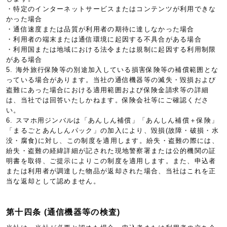
・特定のインターネットサービスまたはコンテンツが利用できな
かった場合
・通信速度または品質が利用者の期待に達しなかった場合
・利用者の端末または通信環境に起因する不具合がある場合
・利用国または地域における法令または規制に起因する利用制限
がある場合
5. 海外旅行保険等の別途加入している損害保険等の補償範囲とな
っている場合があります。当社の通信機器等の滅失・毀損および
盗難にあった場合における適用範囲および保険金請求等の詳細
は、当社では回答いたしかねます。保険会社等にご確認くださ
い。
6. スマホ用ジンバルは「あんしん補償」「あんしん補償＋保険」
「まるごとあんしんパック」の加入により、毀損(故障・破損・水
没・腐食)に対し、この制度を適用します。紛失・盗難の際には、
紛失・盗難の経緯詳細が記された現地警察署または公的機関の証
明書を取得、ご提示によりこの制度を適用します。また、申込者
または利用者が調達した物品が返却された場合、当社はこれを正
当な返却として認めません。
第十四条 (通信機器等の検査)