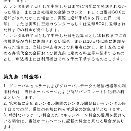
発生します。
3. レンタル終了日として申告した日までに宅配にて発送されなか
った場合、または当社指定の空港カウンターもしくは返却BOXに
返却がされなかった場合は、実際に返却手続きを行った日（消
印）、または実際に空港カウンターもしくは返却BOXに返却され
た日までの料金が発生します。
4. レンタル終了日として申告した日を起算日とし10日後までに通
信機器等が当社に返却されない場合、または10日後以降に返却が
あった場合は、当社は申込者および利用者に対し、第十五条に定
める弁償代金の金額および第九条に定める料金等を請求するもの
とし、申込者または利用者はそれを予め了承するものとします。
第九条（料金等）
1. グローバルセルラーおよびグローバルデータの通信機器等の利
用料金は、当社ホームページおよび商品パンフレットに記載の料
金といたします。
2. 第六条に定めるレンタル期間のレンタル開始日からレンタル終
了日までの間、通信の有無に拘らず課金の対象期間となります。
3. 特別なパッケージ料金またはキャンペーン料金の適用を受けて
いる場合は、当社ホームページに記載の料金と異なる場合があり
ます。