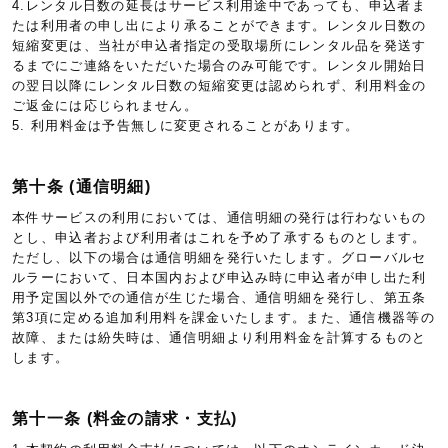
4.レンタル日数の延長はサービス利用途中であっても、申込者ま
たは利用者の申し出により承ることができます。レンタル日数の
短縮変更は、当社が申込者指定の受取場所にレンタル品を発送す
るまでにご連絡をいただいた場合のみ可能です。レンタル開始日
の翌日以降にレンタル日数の短縮変更は認められず、利用料金の
ご返金には応じられません。
5. 利用料金は予告無しに変更されることがあります。
第十条 (通信明細)
本件サービスの利用においては、通信明細の発行は行わないもの
とし、申込者および利用者はこれを予め了承するものとします。
ただし、以下の場合は通信明細を発行いたします。グローバルセ
ルラーにおいて、日本国内および申込み時に申込者が申し出た利
用予定国以外での通信が生じた場合、通信明細を発行し、第五条
第3項に定める追加利用料を課金いたします。また、通信機器等の
故障、または紛失時は、通信明細より利用料金を計算するものと
します。
第十一条 (料金の請求・支払)