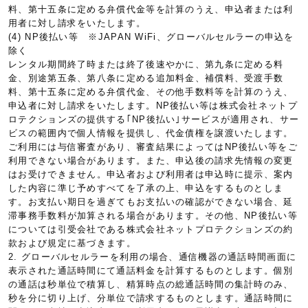
料、第十五条に定める弁償代金等を計算のうえ、申込者または利
用者に対し請求をいたします。
(4) NP後払い等 ※JAPAN WiFi、グローバルセルラーの申込を
除く
レンタル期間終了時または終了後速やかに、第九条に定める料
金、別途第五条、第八条に定める追加料金、補償料、受渡手数
料、第十五条に定める弁償代金、その他手数料等を計算のうえ、
申込者に対し請求をいたします。NP後払い等は株式会社ネットプ
ロテクションズの提供する｢NP後払い｣サービスが適用され、サー
ビスの範囲内で個人情報を提供し、代金債権を譲渡いたします。
ご利用には与信審査があり、審査結果によってはNP後払い等をご
利用できない場合があります。また、申込後の請求先情報の変更
はお受けできません。申込者および利用者は申込時に提示、案内
した内容に準じ予めすべてを了承の上、申込をするものとしま
す。お支払い期日を過ぎてもお支払いの確認ができない場合、延
滞事務手数料が加算される場合があります。その他、NP後払い等
については引受会社である株式会社ネットプロテクションズの約
款および規定に基づきます。
2. グローバルセルラーを利用の場合、通信機器の通話時間画面に
表示された通話時間にて通話料金を計算するものとします。個別
の通話は秒単位で積算し、精算時点の総通話時間の集計時のみ、
秒を分に切り上げ、分単位で請求するものとします。通話時間に