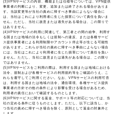
(3)VPNサービスの内容、機能または仕様等については、VPN提供
事業者の判断により、変更、追加または終了される場合がありま
す。当該変更等が当社の責めに帰すべき事由によらない場合に
は、当社はこれにより利用者に生じた損害について責任を負いま
せん。ただし、当社に故意または過失がある場合は、この限りで
はありません。
(4)VPNサービスの利用に関連して、第三者との間の紛争、利用す
る国または地域の法令もしくは規制への違反、または各種サービ
ス提供事業者による利用制限やアカウント停止等が生じる可能性
があります。これらが当社の責めに帰すべき事由によらない場合
には、当社はこれにより利用者に生じた損害について責任を負い
ません。ただし、当社に故意または過失がある場合は、この限り
ではありません。
(5)VPNサービスをご利用の際は、利用する国または地域における
法令、規制および各種サービスの利用規約等をご確認のうえ、こ
れらを遵守してご利用ください。なお、VPNサービスの利用可否
は、利用する国または地域の法令、通信環境、各種サービス提供
事業者の方針その他の条件により影響を受ける場合があるため、
利用者の責任において確認するものとします。
(6)VPNサービスに関する返金、サポート等の対応については、当
社の定める条件に従うものとします。ただし、以下に該当し、か
つ当社の責めに帰すべき場合を除く、原則として返金の対象外と
します。