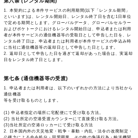
第六条 (レンタル期間)
1. 本契約による本件サービスの利用期間(以下「レンタル期間」
といいます)は、レンタル開始日、レンタル終了日を含む1日単位
で定める期間とします。グローバルデータ、グローバルセルラー
およびポケトークにおけるレンタル開始日は、申込者または利用
者が本件サービスの通信機器等の受取日として申告した日を、レ
ンタル終了日は、申込者または利用者が本件サービスの申込み時
に当社に通信機器等の返却日として申告した日とします。
2. 返却日として申告した日を過ぎて返却があった場合は、実返却
日をレンタル終了日とします。
第七条 (通信機器等の受渡)
1. 申込者または利用者は、以下のいずれかの方法により当社から
通信機器
等を受け取るものとします。
(1) 申込者指定の場所に宅配便にて受け取る方法。
(2) 当社所定の空港受渡カウンターにて直接受け取る方法。
(3)当社所定の空港ロッカーにて受け取る方法
2. 日本国内外の天災地変・戦争・暴動・内乱・法令の改廃制定・
公権力による命令処分・同盟罷業、その他の争議行為・輸送機関