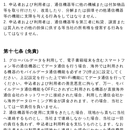
1. 申込者および利用者は、通信機器等に他の機械または付加物品
等を取り付けたり、改造したり、分解または損壊その他通信機器
等の機能に支障を与える行為をしてはなりません。
2. 申込者および利用者は、通信機器等を第三者に転貸、譲渡また
は質入れその他の担保に供する等当社の所有権を侵害する行為を
してはなりません。
第十七条 (免責)
1. グローバルデータを利用して、電子書籍端末を含むスマートフ
ォン等の通信機器にてデータ通信を行う場合、海外では利用され
る機器のモバイルデータ通信機能を必ずオフ(停止)に設定してく
ださい。上記設定を行った上でWi-Fi機能にてデータ通信を行って
ください。申込者および利用者の善意悪意に拘らず、万一、モバ
イルデータ通信機能をOFFにされずに利用される機器が直接海外
通信会社のネットワークに接続された場合、利用した通信会社か
ら海外データローミング料金が課金されます。その場合、当社と
しては一切責任を負いません。
2. 通信機器等の使用に支障をきたした場合、現地から直ちに当社
へ連絡するものとし、当社まで連絡しなかった場合、当社は一切
の責任を負わず、申込者は利用料金を支払うものとします。なお
申込者または利用者が現地から連絡した場合にかかった通信費用