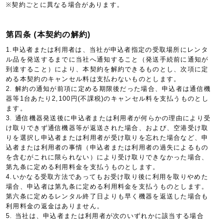
※契約ごとに異なる場合があります。
第四条 (本契約の解約)
1.申込者または利用者は、当社が申込者指定の受取場所にレンタ
ル品を発送するまでに当社へ通知すること（発送手続前に通知が
到達すること）により、本契約を解約できるものとし、次項に定
める本契約のキャンセル料は支払わないものとします。
2. 解約の通知が前項に定める期限後だった場合、申込者は通信機
器等1台あたり2,100円(不課税)のキャンセル料を支払うものとし
ます。
3. 通信機器発送後に申込者または利用者が何らかの理由により受
け取りできず通信機器等が返送された場合、および、空港受け取
りを選択し申込者または利用者が受け取りを忘れた場合など、申
込者または利用者の事情（申込者または利用者の過失によるもの
を含むがこれに限られない）により受け取りできなかった場合、
第九条に定める利用料金を支払うものとします。
4.いかなる受取方法であってもお受け取り後に利用を取りやめた
場合、申込者は第九条に定める利用料金を支払うものとします。
第六条に定めるレンタル終了日よりも早く機器を返送した場合も
利用料金の返金はありません。
5. 当社は、申込者または利用者が次のいずれかに該当する場合