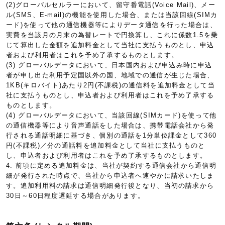
(2)グローバルセルラーにおいて、留守番電話(Voice Mail)、メー
ル(SMS、E-mail)の機能を使用した場合、または当該回線(SIMカ
ード)を使って他の通信機器等によりデータ通信を行った場合は、
実費を当該月の月末の為替レートで円換算し、これに係数1.5を乗
じて算出した金額を追加料金として当社に支払うものとし、申込
者および利用者はこれを予め了承するものとします。
(3) グローバルデータにおいて、日本国内および申込み時に申込
者が申し出た利用予定国以外の国、地域での通信が生じた場合、
1KB(キロバイト)あたり2円(不課税)の通信料を追加料金として当
社に支払うものとし、申込者および利用者はこれを予め了承する
ものとします。
(4) グローバルデータにおいて、当該回線(SIMカード)を使って他
の通信機器等により音声通話をした場合は、携帯電話会社から発
行される通話明細に基づき、個別の通話を1分単位課金として360
円(不課税)／分の通話料を追加料金として当社に支払うものと
し、申込者および利用者はこれを予め了承するものとします。
4. 前項に定める追加料金は、当社が契約する通信会社から通信明
細が発行された時点で、当社から申込者へ速やかに請求いたしま
す。追加利用料の請求は通信明細発行後となり、当初の請求から
30日～60日程度遅延する場合があります。