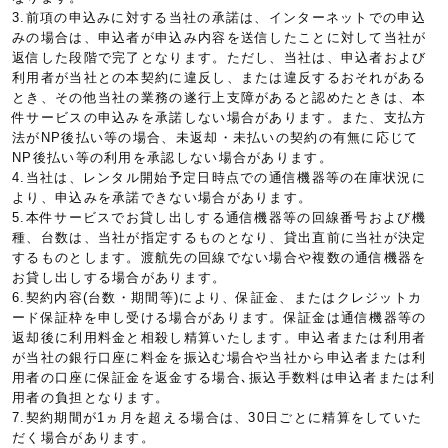
3.前項の申込みに対する当社の承諾は、インターネットでの申込
みの場合は、申込者が申込み内容を送信したことに対して当社が
返信した段階で完了となります。ただし、当社は、申込者および
利用者が当社との本契約に違反し、または違反するおそれがある
とき、その他当社の業務の遂行上支障があると認めたときは、本
件サービスの申込みを承諾しない場合があります。また、支払方
法がNP後払い等の場合、未返却・未払いの契約の有無に応じて
NP後払い等の利用を承認しない場合があります。
4.当社は、レンタル開始予定日時点での通信機器等の在庫状況に
より、申込みを承諾できない場合があります。
5.本件サービスでお貸し出しする通信機器等の回線番号および機
種、台数は、当社が指定するものとなり、貸出直前に当社が決定
するものとします。渡航先の回線でない場合や複数の通信機器を
お貸し出しする場合があります。
6.契約内容(台数・期間等)により、保証金、またはクレジットカ
ード保証枠を申し受ける場合があります。保証金は通信機器等の
返却後に利用料金と相殺し精算いたします。申込者または利用者
が当社の銀行口座に料金を振込む場合や当社から申込者または利
用者の口座に保証金を返金する場合､振込手数料は申込者または利
用者の負担となります。
7.契約期間が1ヵ月を超える場合は、30日ごとに精算をしていた
だく場合があります。