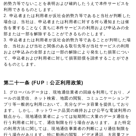
的勢力等でないことを表明および確約したうえで本件サービスを
利用できるものとします。
2. 申込者または利用者が反社会的勢力等であると当社が判断した
場合は、当社は、申込者または利用者に対する何ら通知または催
告を要することなく直ちに本件サービスの利用および申込みの全
部または一部を解除することができるものとします。
3. 申込者または利用者が反社会的勢力等であることが判明した場
合、当社および当社と関係のある取引先等が当社サービスの利用
および申込みの全部または一部の解除により発生した損害につい
て、申込者および利用者に対して損害賠償を請求することができ
るものとします。
第二十一条 (FUP：公正利用政策)
1. グローバルデータは、現地通信業者の回線を利用しており、メ
ールの送受信、ネット検索、地図の閲覧、コミュニケーションア
プリ等一般的な利用において、充分なデータ容量を提供しており
ます。 しかし、ネットワーク品質の維持および公平な電波利用の
観点から、現地通信業者によっては短期間に大量のデータ通信を
行う利用者に対して、通信制限を行う場合があります。 また特定
の利用方法に関しては、現地通信事業者の判断により通信制限を
行う場合があります。特に動画の閲覧、ビデオ通話、大容量ファ