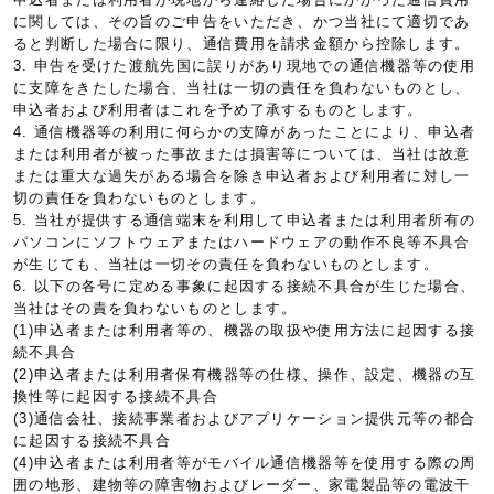
に関しては、その旨のご申告をいただき、かつ当社にて適切であ
ると判断した場合に限り、通信費用を請求金額から控除します。
3. 申告を受けた渡航先国に誤りがあり現地での通信機器等の使用
に支障をきたした場合、当社は一切の責任を負わないものとし、
申込者および利用者はこれを予め了承するものとします。
4. 通信機器等の利用に何らかの支障があったことにより、申込者
または利用者が被った事故または損害等については、当社は故意
または重大な過失がある場合を除き申込者および利用者に対し一
切の責任を負わないものとします。
5. 当社が提供する通信端末を利用して申込者または利用者所有の
パソコンにソフトウェアまたはハードウェアの動作不良等不具合
が生じても、当社は一切その責任を負わないものとします。
6. 以下の各号に定める事象に起因する接続不具合が生じた場合、
当社はその責を負わないものとします。
(1)申込者または利用者等の、機器の取扱や使用方法に起因する接
続不具合
(2)申込者または利用者保有機器等の仕様、操作、設定、機器の互
換性等に起因する接続不具合
(3)通信会社、接続事業者およびアプリケーション提供元等の都合
に起因する接続不具合
(4)申込者または利用者等がモバイル通信機器等を使用する際の周
囲の地形、建物等の障害物およびレーダー、家電製品等の電波干