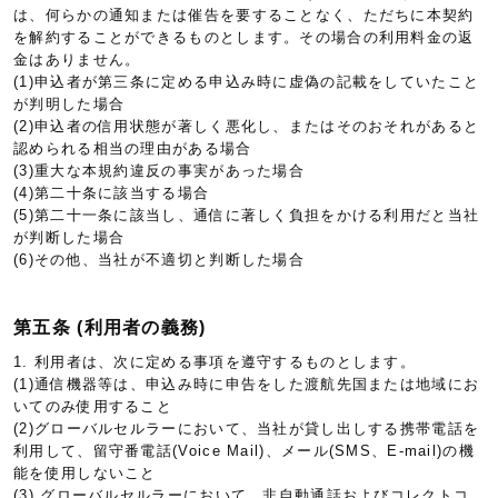
は、何らかの通知または催告を要することなく、ただちに本契約
を解約することができるものとします。その場合の利用料金の返
金はありません。
(1)申込者が第三条に定める申込み時に虚偽の記載をしていたこと
が判明した場合
(2)申込者の信用状態が著しく悪化し、またはそのおそれがあると
認められる相当の理由がある場合
(3)重大な本規約違反の事実があった場合
(4)第二十条に該当する場合
(5)第二十一条に該当し、通信に著しく負担をかける利用だと当社
が判断した場合
(6)その他、当社が不適切と判断した場合
第五条 (利用者の義務)
1. 利用者は、次に定める事項を遵守するものとします。
(1)通信機器等は、申込み時に申告をした渡航先国または地域にお
いてのみ使用すること
(2)グローバルセルラーにおいて、当社が貸し出しする携帯電話を
利用して、留守番電話(Voice Mail)、メール(SMS、E-mail)の機
能を使用しないこと
(3) グローバルセルラーにおいて、非自動通話およびコレクトコ