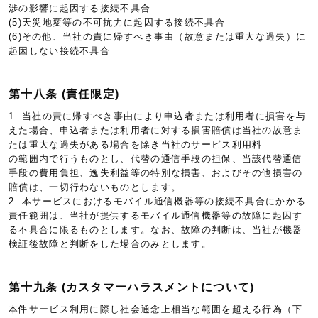
渉の影響に起因する接続不具合
(5)天災地変等の不可抗力に起因する接続不具合
(6)その他、当社の責に帰すべき事由（故意または重大な過失）に
起因しない接続不具合
第十八条 (責任限定)
1. 当社の責に帰すべき事由により申込者または利用者に損害を与
えた場合、申込者または利用者に対する損害賠償は当社の故意ま
たは重大な過失がある場合を除き当社のサービス利用料
の範囲内で行うものとし、代替の通信手段の担保、当該代替通信
手段の費用負担、逸失利益等の特別な損害、およびその他損害の
賠償は、一切行わないものとします。
2. 本サービスにおけるモバイル通信機器等の接続不具合にかかる
責任範囲は、当社が提供するモバイル通信機器等の故障に起因す
る不具合に限るものとします。なお、故障の判断は、当社が機器
検証後故障と判断をした場合のみとします。
第十九条 (カスタマーハラスメントについて)
本件サービス利用に際し社会通念上相当な範囲を超える行為（下