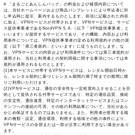
4.「まるごとあんしんパック」の料金および補償内容について
は、当社ホームページおよび商品パンフレットにより申込者に対
し申込時に提示、案内するものとします。前項に記載された内容
に加え、VPNサービスが付帯されます。VPNサービスは、サービ
ス提供事業者であるNordVPN S.A.（以下「VPN提供事業者」と
いいます）が提供するサービスであり、その機能、内容および利
用条件については、VPN提供事業者の定める利用規約その他の規
定（以下「第三者規約」といいます）に従うものとします。な
お、VPNサービスの内容および利用条件については第三者規約が
適用され、当社と利用者との契約関係に関する事項については本
規約が適用されるものとします。
(1)本サービスに付帯するVPNサービスは、レンタル開始日時か
ら、レンタル契約に基づくレンタル期間の満了時までの期間に限
りご利用いただけます。
(2)VPNサービスは、通信の安全性を一定程度向上させることを目
的として提供される付帯サービスであり、特定の通信品質、接続
の安定性、通信速度、特定のインターネットサービスまたはコン
テンツへの接続の可否、その他の利用結果について、当社があら
かじめ保証するものではありません。また、利用者が使用する端
末の種類・設定、通信環境、利用する地域その他の条件により、
VPNサービスの全部または一部が正常に利用できない場合があり
ます。