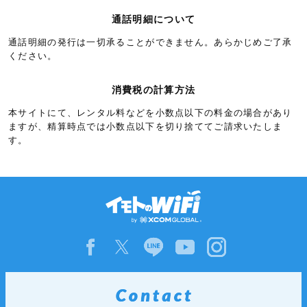
リヒテンシュタイン
5.3円/秒(320円/分)
通話明細について
ルクセンブルク
5.3円/秒(320円/分)
通話明細の発行は一切承ることができません。あらかじめご了承
アイスランド
6.0円/秒(360円/分)
ください。
アゼルバイジャン
6.0円/秒(360円/分)
消費税の計算方法
アルバニア
6.0円/秒(360円/分)
本サイトにて、レンタル料などを小数点以下の料金の場合があり
イギリス領ガーンジー島
6.0円/秒(360円/分)
ますが、精算時点では小数点以下を切り捨ててご請求いたしま
す。
イギリス領ジブラルタル
6.0円/秒(360円/分)
ウクライナ
6.0円/秒(360円/分)
エストニア
6.0円/秒(360円/分)
キプロス
6.0円/秒(360円/分)
クロアチア
6.0円/秒(360円/分)
グリーンランド
6.0円/秒(360円/分)
グルジア
6.0円/秒(360円/分)
ジャージー
6.0円/秒(360円/分)