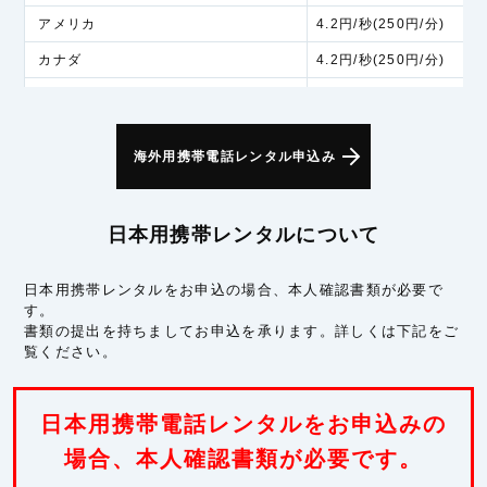
アメリカ
4.2円/秒(250円/分)
カナダ
4.2円/秒(250円/分)
アラスカ
6.0円/秒(360円/分)
アジア
海外用携帯電話レンタル申込み
インド
5.3円/秒(320円/分)
インドネシア
5.3円/秒(320円/分)
日本用携帯レンタルについて
シンガポール
5.3円/秒(320円/分)
スリランカ
5.3円/秒(320円/分)
日本用携帯レンタルをお申込の場合、本人確認書類が必要で
す。
タイ
5.3円/秒(320円/分)
書類の提出を持ちましてお申込を承ります。詳しくは下記をご
フィリピン
5.3円/秒(320円/分)
覧ください。
ベトナム
5.3円/秒(320円/分)
マカオ
5.3円/秒(320円/分)
日本用携帯電話レンタルをお申込みの
マレーシア
場合、本人確認書類が必要です。
5.3円/秒(320円/分)