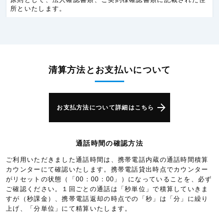
所といたします。
チェコ共和国
5.3円/秒(320円/分)
デンマーク
5.3円/秒(320円/分)
ドイツ
5.3円/秒(320円/分)
ノルウェー
5.3円/秒(320円/分)
清算方法とお支払いについて
ハンガリー
5.3円/秒(320円/分)
バチカン市国
5.3円/秒(320円/分)
お支払方法について詳細はこちら
バレアレス諸島
6.0円/秒(360円/分)
フィンランド
5.3円/秒(320円/分)
通話時間の確認方法
フランス
5.3円/秒(320円/分)
ご利用いただきました通話時間は、携帯電話内蔵の通話時間積算
ベルギー
5.3円/秒(320円/分)
カウンターにて確認いたします。携帯電話貸出時点でカウンター
ポルトガル
5.3円/秒(320円/分)
がリセットの状態（「00：00：00」）になっていることを、必ず
ご確認ください。１回ごとの通話は「秒単位」で積算していきま
ポーランド
5.3円/秒(320円/分)
すが（秒課金）、携帯電話返却の時点での「秒」は「分」に繰り
上げ、「分単位」にて精算いたします。
モナコ
5.3円/秒(320円/分)