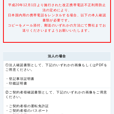
ミャンマー
5.3円/秒(320円/分)
平成20年12月1日より施行された改正携帯電話不正利用防止
中国
5.3円/秒(320円/分)
法の定めにより、
日本国内用の携帯電話をレンタルする場合、以下の本人確認
台湾
5.3円/秒(320円/分)
書類が必要です。
コピーをメール添付、郵送のいずれかの方法にて弊社までお
韓国
5.3円/秒(320円/分)
送りくださいますようお願いいたします。
香港
5.3円/秒(320円/分)
カンボジア
6.0円/秒(360円/分)
キルギス共和国
6.0円/秒(360円/分)
法人の場合
タジキスタン
6.0円/秒(360円/分)
①法人確認書類として、下記のいずれかの画像もしくはPDFを
ネパール
6.0円/秒(360円/分)
ご用意ください。
バングラデシュ
6.0円/秒(360円/分)
・登記事項証明書
・印鑑証明書
パキスタン
6.0円/秒(360円/分)
②ご契約者様確認書類として、下記のいずれかの画像をご用意
ブルネイ
6.0円/秒(360円/分)
ください。
ブータン
6.0円/秒(360円/分)
・ご契約者様の運転免許証
モンゴル
6.0円/秒(360円/分)
・ご契約者様のパスポート