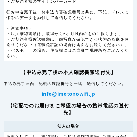
・ご契約者様のマイナンバーカード
ラオス
6.0円/秒(360円/分)
③お申込完了後、お申込内容確認番号と共に、下記アドレスに
ヨーロッパ
①②のデータを添付して送信してください。
アイルランド
5.3円/秒(320円/分)
＜注意事項＞
・法人確認書類は、取得から6ヶ月以内のものに限ります。
イギリス
5.3円/秒(320円/分)
・ご契約者様確認書類は、顔写真が確認できる状態の画像をお
送りください（運転免許証の場合は両面をお送りください）。
イタリア
5.3円/秒(320円/分)
・パスポートの場合、住所欄にはご自身で現住所をご記入くだ
さい。
オランダ
5.3円/秒(320円/分)
オーストリア(EU)
5.3円/秒(320円/分)
【申込み完了後の本人確認書類送付先】
オーランド諸島
6.0円/秒(360円/分)
申込み完了画面に記載の確認番号と一緒に送信してください。
ギリシア
5.3円/秒(320円/分)
info@imotonowifi.jp
サンマリノ
5.3円/秒(320円/分)
【宅配でのお届けをご希望の場合の携帯電話の送付
スイス
5.3円/秒(320円/分)
先】
スヴァールバル諸島
6.0円/秒(360円/分)
法人の場合
スウェーデン
5.3円/秒(320円/分)
スペイン
5.3円/秒(320円/分)
原則として、法人確認書類、ご契約様確認書類に記載された住