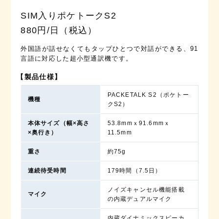
SIM入りポケトークS2
880円/日（税込）
外国語が話せなくてもタップひとつで対話ができる、91
言語に対応した超小型通訳機です。
【製品仕様】
PACKETALK S2（ポケトー
機種
クS2）
本体サイズ
（幅×高さ
53.8mmｘ91.6mmｘ
×奥行き）
11.5mm
重さ
約75g
連続待受時間
179時間（7.5日）
ノイズキャンセル機能搭載
マイク
の内蔵デュアルマイク
内蔵ダイナミックスピーカ