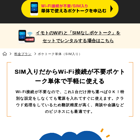
イモトのWiFiと
「SIMなしポケトーク」
を
セットでレンタルする場合はこちら
料金プラン
ポケトーク単体（SIM入り）
SIM入りだからWi-Fi接続が不要
ポケト
ーク単体で手軽に使える
Wi-Fi接続が不要なので、これ1台だけ持ち運べばＯＫ！
特
別な設定をしなくても電源を入れてすぐに使えます。
クラ
ウド処理をしているため翻訳精度が高く、商談や会議など
のビジネスにも最適です。