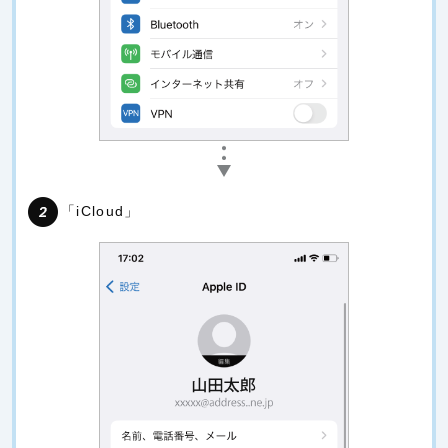
「iCloud」