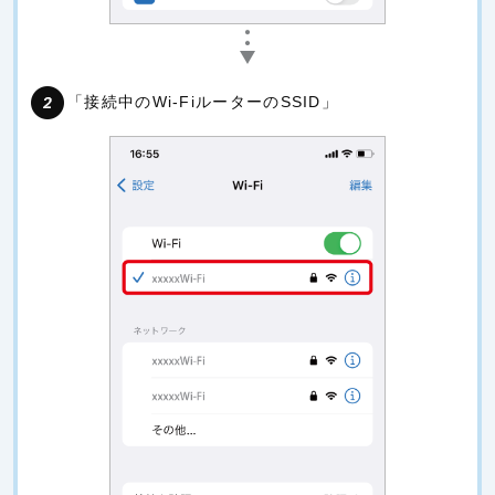
「接続中のWi-FiルーターのSSID」