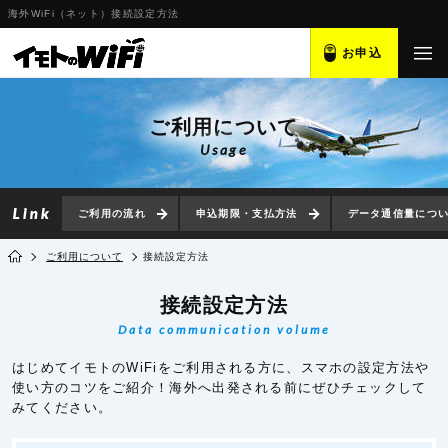
海外WiFi（ネット）接続設定方法
お申込
ご利用について
Usage
ご利用の流れ
申込期限・支払方法
データ通信量につ
ご利用について
接続設定方法
接続設定方法
Data communication volume
はじめてイモトのWiFiをご利用される方に、スマホの設定方法や
使い方のコツをご紹介！海外へ出発される前にぜひチェックして
みてください。