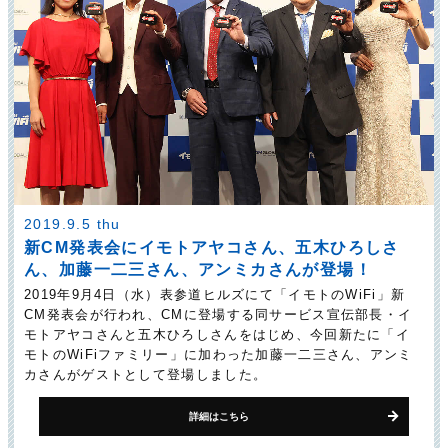
2019.9.5 thu
新CM発表会にイモトアヤコさん、五木ひろしさ
ん、加藤一二三さん、アンミカさんが登場！
2019年9月4日（水）表参道ヒルズにて「イモトのWiFi」新
CM発表会が行われ、CMに登場する同サービス宣伝部長・イ
モトアヤコさんと五木ひろしさんをはじめ、今回新たに「イ
モトのWiFiファミリー」に加わった加藤一二三さん、アンミ
カさんがゲストとして登場しました。
詳細はこちら