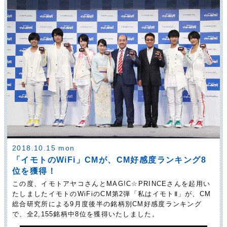
2018.10.15 mon
「イモトのWiFi」CMが、CM好感度ランキング8
位を獲得！
この度、イモトアヤコさんとMAG!C☆PRINCEさんを起用い
たしましたイモトのWiFiのCM第2弾「私はイモトⅡ」が、CM
総合研究所による9月度後半の銘柄別CM好感度ランキング
で、全2,155銘柄中8位を獲得いたしました。