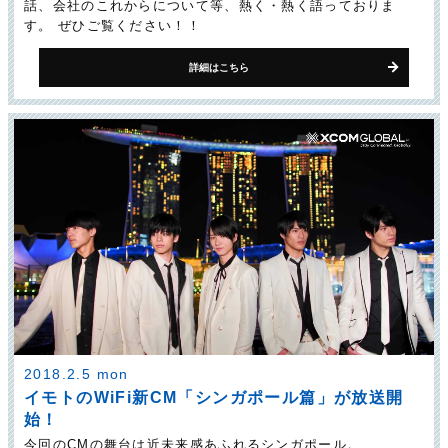
話、会社のこれからについて等、熱く・熱く語っておりま
す。 ぜひご覧ください！！
詳細はこちら
2018.2.5 mon
イモトのWiFi新CM「シンガポール篇」が放送開
始！
今回のCMの舞台は近未来感あふれるシンガポール。