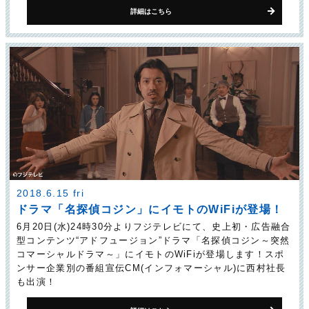
詳細はこちら
2018.6.15 fri
ドラマ「名探偵コジン」に
イモトのWiFiが登場！
6月20日(水)24時30分よりフジテレビにて、史上初・広告融合
型コンテンツ“アドフュージョン”ドラマ「名探偵コジン～突然
コマーシャルドラマ～」にイモトのWiFiが登場します！スポ
ンサー企業別の番組宣伝CM(インフォマーシャル)に西村社長
も出演！