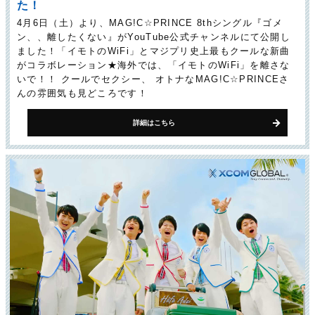
た！
4月6日（土）より、MAG!C☆PRINCE 8thシングル『ゴメ
ン、、離したくない』がYouTube公式チャンネルにて公開し
ました！「イモトのWiFi」とマジプリ史上最もクールな新曲
がコラボレーション★海外では、「イモトのWiFi」を離さな
いで！！ クールでセクシー、 オトナなMAG!C☆PRINCEさ
んの雰囲気も見どころです！
詳細はこちら