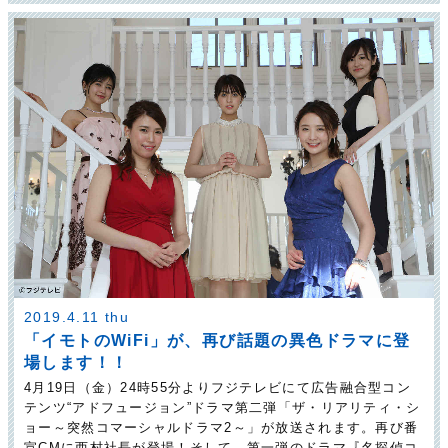
2019.4.11 thu
「イモトのWiFi」が、再び話題の異色ドラマに登
場します！！
4月19日（金）24時55分よりフジテレビにて広告融合型コン
テンツ“アドフュージョン”ドラマ第二弾「ザ・リアリティ・シ
ョー～突然コマーシャルドラマ2～」が放送されます。再び番
宣CMに西村社長が登場！そして、第一弾のドラマ『名探偵コ