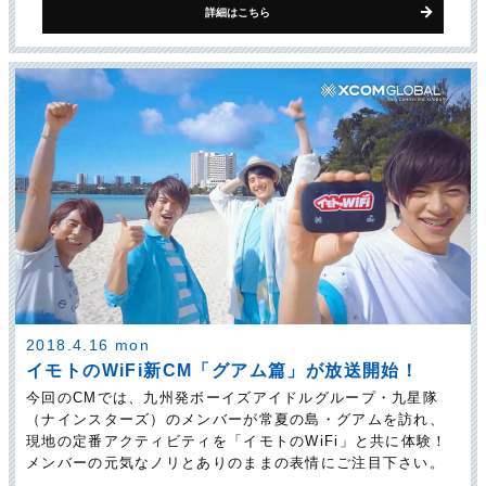
詳細はこちら
2018.4.16 mon
イモトのWiFi新CM「グアム篇」が放送開始！
今回のCMでは、九州発ボーイズアイドルグループ・九星隊
（ナインスターズ）のメンバーが常夏の島・グアムを訪れ、
現地の定番アクティビティを「イモトのWiFi」と共に体験！
メンバーの元気なノリとありのままの表情にご注目下さい。