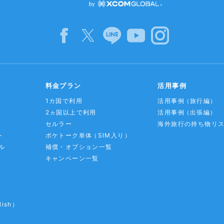
料金プラン
活用事例
1カ国で利用
活用事例
（旅行編）
2ヵ国以上で利用
活用事例
（出張編）
セルラー
海外旅行の持ち物リ
ト
ポケトーク単体
（SIM入り）
ル
補償・オプション一覧
キャンペーン一覧
lish）