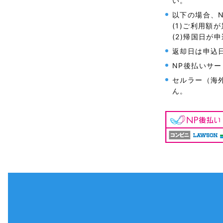
い。
以下の場合、
(1)ご利用額
(2)帰国日が
返却日は申込
NP後払いサ
セルラー（海外
ん。