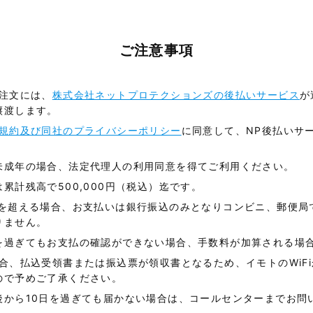
ご注意事項
ご注文には、
株式会社ネットプロテクションズの後払いサービス
が
譲渡します。
用規約及び同社のプライバシーポリシー
に同意して、NP後払いサ
未成年の場合、法定代理人の利用同意を得てご利用ください。
累計残高で500,000円（税込）迄です。
円を超える場合、お支払いは銀行振込のみとなりコンビニ、郵便局
りません。
を過ぎてもお支払の確認ができない場合、手数料が加算される場
場合、払込受領書または振込票が領収書となるため、イモトのWiF
ので予めご了承ください。
後から10日を過ぎても届かない場合は、コールセンターまでお問