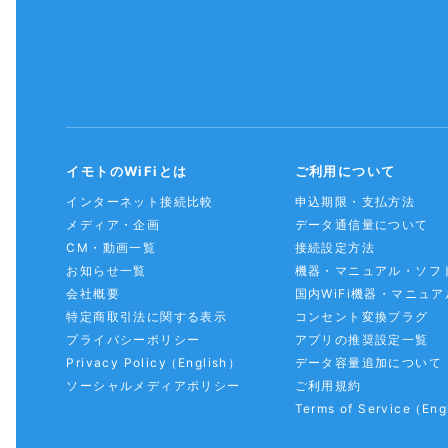
イモトのWiFiとは
ご利用について
インターネット接続比較
申込期限・支払方法
メディア・企画
データ通信量について
CM・動画一覧
接続設定方法
お知らせ一覧
機器・マニュアル・ソフ
会社概要
国内WiFi機器・マニュア
特定商取引法に関する表示
コンセント変換プラグ
プライバシーポリシー
アプリの推奨設定一覧
Privacy Policy
（English）
データ容量追加について
ソーシャルメディアポリシー
ご利用規約
Terms of Service
（Eng