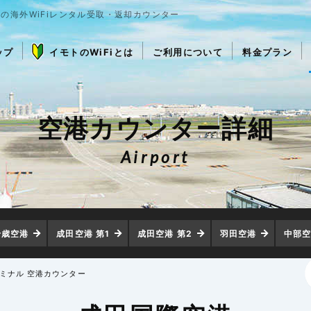
の海外WiFiレンタル受取・返却カウンター
ップ
イモトのWiFiとは
ご利用について
料金プラン
空港カウンター詳細
Airport
千歳空港
成田空港 第1
成田空港 第2
羽田空港
中部
ーミナル 空港カウンター