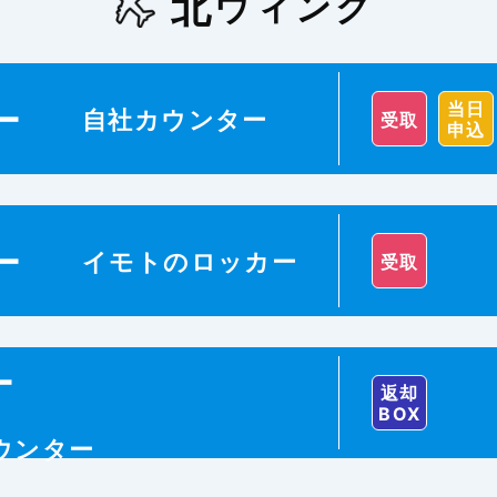
北
ウィング
当日
ー
自社カウンター
受取
申込
ー
イモトのロッカー
受取
ー
返却
BOX
カウンター