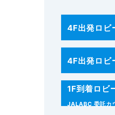
4F出発ロビ
4F出発ロビ
1F到着ロビ
JALABC 委託