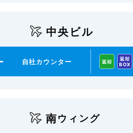
中央ビル
返却
ー
自社カウンター
返却
BOX
南
ウィング