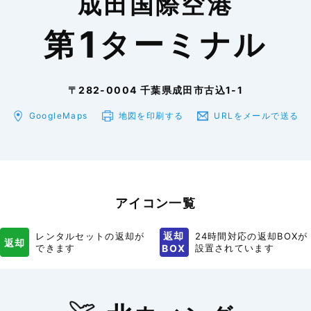
成田国際空港
1
第
ターミナル
〒282-0004 千葉県成田市古込1-1
GoogleMaps
地図を印刷
する
URLをメール
で送る
アイコン一覧
返却
レンタルセットの返却が
24時間対応の返却BOXが
返却
できます
BOX
設置されています