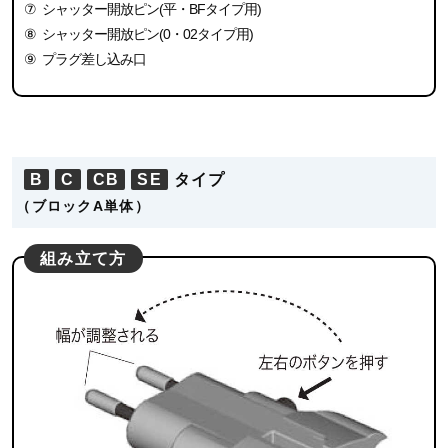
⑦
シャッター開放ピン(平・BFタイプ用)
⑧
シャッター開放ピン(0・02タイプ用)
⑨
プラグ差し込み口
B
C
CB
SE
タイプ
（ブロックA単体）
組み立て方