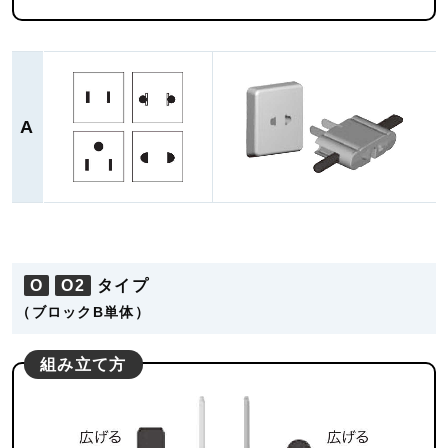
A
O
O2
タイプ
（ブロックB単体）
組み立て方