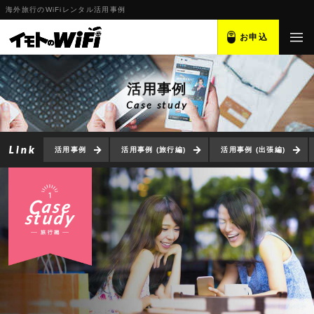
海外旅行のWiFiレンタル活用事例
お申込
活用事例
Case study
活用事例
活用事例 (旅行編)
活用事例 (出張編)