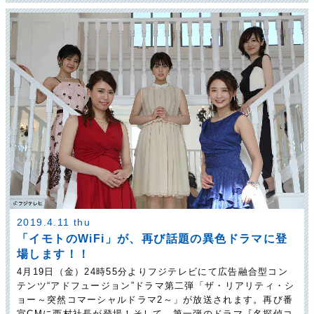
2019.4.11 thu
「イモトのWiFi」が、再び話題の異色ドラマに登
場します！！
4月19日（金）24時55分よりフジテレビにて広告融合型コン
テンツ“アドフュージョン”ドラマ第二弾「ザ・リアリティ・シ
ョー～突然コマーシャルドラマ2～」が放送されます。再び番
宣CMに西村社長が登場！そして、第一弾のドラマ『名探偵コ