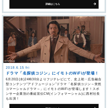
詳細はこちら
2018.6.15 fri
ドラマ「名探偵コジン」に
イモトのWiFiが登場！
6月20日(水)24時30分よりフジテレビにて、史上初・広告融合
型コンテンツ“アドフュージョン”ドラマ「名探偵コジン～突然
コマーシャルドラマ～」にイモトのWiFiが登場します！スポ
ンサー企業別の番組宣伝CM(インフォマーシャル)に西村社長
も出演！