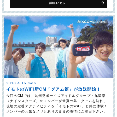
詳細はこちら
2018.4.16 mon
イモトのWiFi新CM「グアム篇」が放送開始！
今回のCMでは、九州発ボーイズアイドルグループ・九星隊
（ナインスターズ）のメンバーが常夏の島・グアムを訪れ、
現地の定番アクティビティを「イモトのWiFi」と共に体験！
メンバーの元気なノリとありのままの表情にご注目下さい。