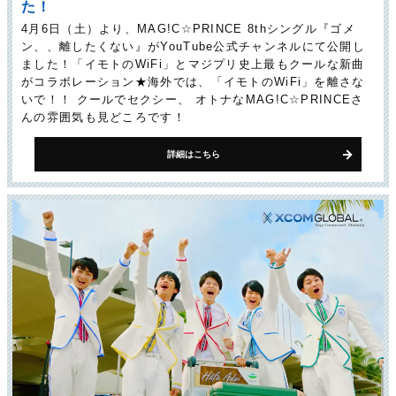
た！
4月6日（土）より、MAG!C☆PRINCE 8thシングル『ゴメ
ン、、離したくない』がYouTube公式チャンネルにて公開し
ました！「イモトのWiFi」とマジプリ史上最もクールな新曲
がコラボレーション★海外では、「イモトのWiFi」を離さな
いで！！ クールでセクシー、 オトナなMAG!C☆PRINCEさ
んの雰囲気も見どころです！
詳細はこちら