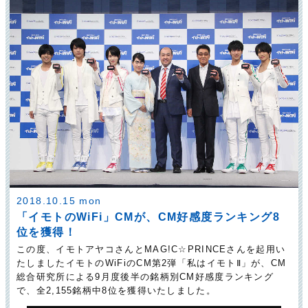
2018.10.15 mon
「イモトのWiFi」CMが、CM好感度ランキング8
位を獲得！
この度、イモトアヤコさんとMAG!C☆PRINCEさんを起用い
たしましたイモトのWiFiのCM第2弾「私はイモトⅡ」が、CM
総合研究所による9月度後半の銘柄別CM好感度ランキング
で、全2,155銘柄中8位を獲得いたしました。