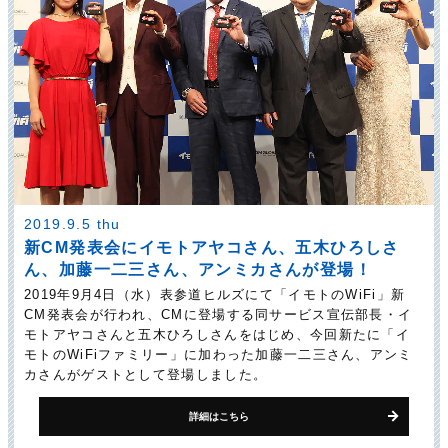
2019.9.5 thu
新CM発表会にイモトアヤコさん、五木ひろしさ
ん、加藤一二三さん、アンミカさんが登場！
2019年9月4日（水）表参道ヒルズにて「イモトのWiFi」新
CM発表会が行われ、CMに登場する同サービス宣伝部長・イ
モトアヤコさんと五木ひろしさんをはじめ、今回新たに「イ
モトのWiFiファミリー」に加わった加藤一二三さん、アンミ
カさんがゲストとして登場しました。
詳細はこちら