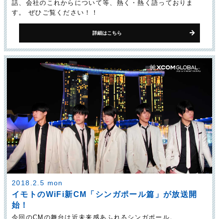
話、会社のこれからについて等、熱く・熱く語っておりま
す。 ぜひご覧ください！！
詳細はこちら
2018.2.5 mon
イモトのWiFi新CM「シンガポール篇」が放送開
始！
今回のCMの舞台は近未来感あふれるシンガポール。