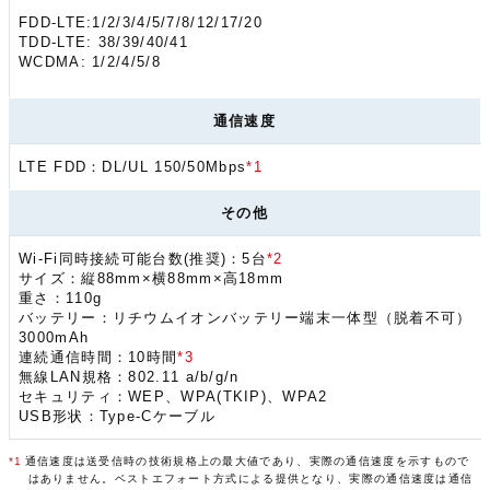
FDD-LTE:1/2/3/4/5/7/8/12/17/20
TDD-LTE: 38/39/40/41
WCDMA: 1/2/4/5/8
通信速度
LTE FDD：DL/UL 150/50Mbps
*1
その他
Wi-Fi同時接続可能台数(推奨)：5台
*2
サイズ：縦88mm×横88mm×高18mm
重さ：110g
バッテリー：リチウムイオンバッテリー端末一体型（脱着不可）
3000mAh
連続通信時間：10時間
*3
無線LAN規格：802.11 a/b/g/n
セキュリティ：WEP、WPA(TKIP)、WPA2
USB形状：Type-Cケーブル
*1
通信速度は送受信時の技術規格上の最大値であり、実際の通信速度を示すもので
はありません。ベストエフォート方式による提供となり、実際の通信速度は通信