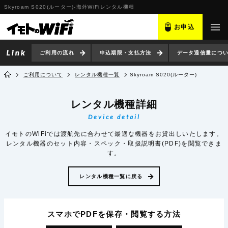
Skyroam S020(ルーター)-海外WiFiレンタル機種
お申込
ご利用の流れ
申込期限・支払方法
データ通信量につ
ご利用について
レンタル機種一覧
Skyroam S020(ルーター)
レンタル機種詳細
Device detail
イモトのWiFiでは渡航先に合わせて最適な機器をお貸出しいたします。
レンタル機器のセット内容・スペック・取扱説明書(PDF)を閲覧できま
す。
レンタル機種一覧に戻る
スマホでPDFを保存・閲覧
する方法