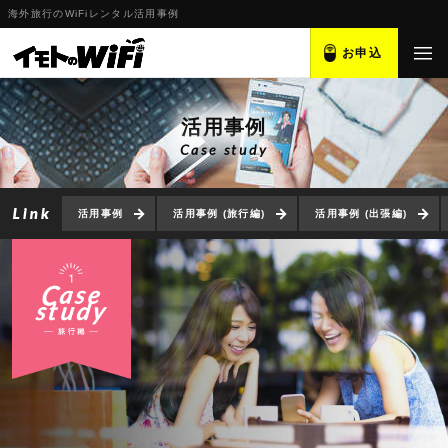
海外旅行のWiFiレンタル活用事例
お申込
活用事例
Case study
活用事例
活用事例 (旅行編)
活用事例 (出張編)