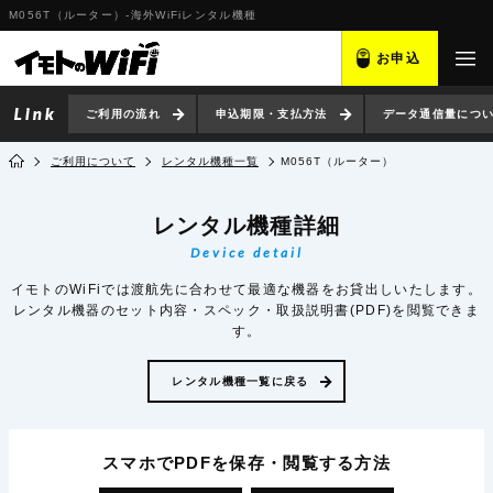
M056T（ルーター）-海外WiFiレンタル機種
お申込
ご利用の流れ
申込期限・支払方法
データ通信量につ
ご利用について
レンタル機種一覧
M056T（ルーター）
レンタル機種詳細
Device detail
イモトのWiFiでは渡航先に合わせて最適な機器をお貸出しいたします。
レンタル機器のセット内容・スペック・取扱説明書(PDF)を閲覧できま
す。
レンタル機種一覧に戻る
スマホでPDFを保存・閲覧
する方法