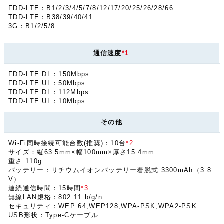
FDD-LTE：B1/2/3/4/5/7/8/12/17/20/25/26/28/66
TDD-LTE：B38/39/40/41
3G：B1/2/5/8
通信速度
*1
FDD-LTE DL：150Mbps
FDD-LTE UL：50Mbps
TDD-LTE DL：112Mbps
TDD-LTE UL：10Mbps
その他
Wi-Fi同時接続可能台数(推奨)：10台
*2
サイズ：縦63.5mm×幅100mm×厚さ15.4mm
重さ:110g
バッテリー：リチウムイオンバッテリー着脱式 3300mAh（3.8
V）
連続通信時間：15時間
*3
無線LAN規格：802.11 b/g/n
セキュリティ：WEP 64,WEP128,WPA-PSK,WPA2-PSK
USB形状：Type-Cケーブル