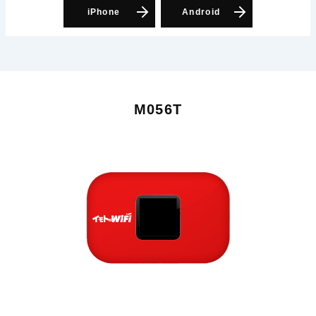
iPhone
Android
M056T