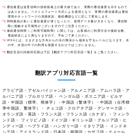
*1
通信速度は送受信時の技術規格上の最大値であり、実際の通信速度を示すもので
はありません。ベストエフォート方式による提供となり、実際の通信速度は通信
環境やネットワークの混雑状況、接続機器などに応じて変化します。
*2
同時接続が多いと通信速度が遅くなったり、使用データ量が大きくなり、通信制
限に抵触する可能性がございますのでご注意ください。
*3
連続通信時間（ご利用可能時間）に関しては、お客様のご利用方法や接続台数、
電波状況により異なりますので、予めご了承ください。
*4
IPX4とは、さまざまな方向からの水の飛沫から端末を守るレベルになります。水
の中、水流の中での利用を保護するわけではございません。
*5
翻訳言語の詳細対応国は下記【翻訳アプリ対応言語一覧】をご覧ください。
翻訳アプリ対応言語一覧
アラビア語・アゼルバイジャン語・アルメニア語・アムハラ語・ア
ルバニア語・ブルガリア語・ ベンガル語・ボスニア語・ビルマ
語・中国語（標準、簡体字）・中国語（繫体字）・中国語（台湾標
準中国語、繫体字）・ チェコ語・クロアチア語・デンマーク語・
オランダ語・英語・フランス語・フランス語（カナダ）・フィンラ
ンド語・ フィリピノ語・ドイツ語・ギリシャ語・グルジア語・ヒ
ンディー語・ヘブライ語・ハンガリー語・イタリア語・ インドネ
シア語・アイスランド語・日本語・韓国語・カザフ語・クメール