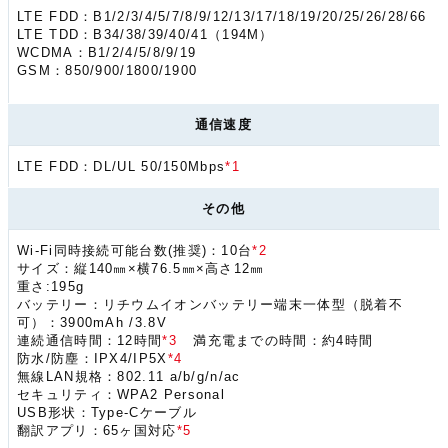
LTE FDD：B1/2/3/4/5/7/8/9/12/13/17/18/19/20/25/26/28/66
LTE TDD：B34/38/39/40/41（194M）
WCDMA：B1/2/4/5/8/9/19
GSM：850/900/1800/1900
通信速度
LTE FDD：DL/UL 50/150Mbps
*1
その他
Wi-Fi同時接続可能台数(推奨)：10台
*2
サイズ：縦140㎜×横76.5㎜×高さ12㎜
重さ:195g
バッテリー：リチウムイオンバッテリー端末一体型（脱着不
可）：3900mAh /3.8V
連続通信時間：12時間
*3
満充電までの時間：約4時間
防水/防塵：IPX4/IP5X
*4
無線LAN規格：802.11 a/b/g/n/ac
セキュリティ：WPA2 Personal
USB形状：Type-Cケーブル
翻訳アプリ：65ヶ国対応
*5