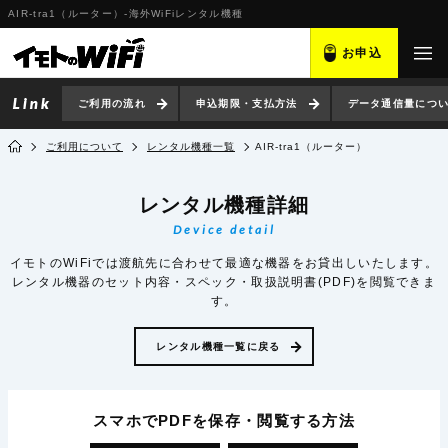
AIR-tra1（ルーター）-海外WiFiレンタル機種
お申込
ご利用の流れ
申込期限・支払方法
データ通信量につ
ご利用について
レンタル機種一覧
AIR-tra1（ルーター）
レンタル機種詳細
Device detail
イモトのWiFiでは渡航先に合わせて最適な機器をお貸出しいたします。
レンタル機器のセット内容・スペック・取扱説明書(PDF)を閲覧できま
す。
レンタル機種一覧に戻る
スマホでPDFを保存・閲覧
する方法