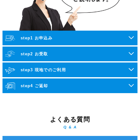
step1 お申込み
step2 お受取
step3 現地でのご利用
step4 ご返却
よくある質問
Q & A