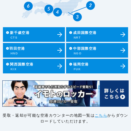
❶
新千歳空港
❷
成田国際空港
CTS
NRT
❸羽田空港
❹
中部国際空港
HND
NGO
❺
関西国際空港
❻
福岡空港
KIX
FUK
受取・返却が可能な空港カウンターの地図一覧は
こちら
からダウン
ロードしていただけます。