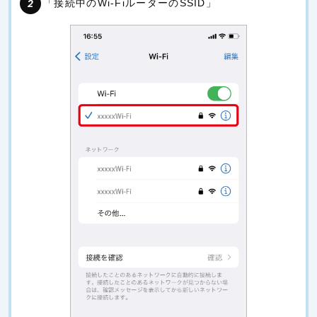
「接続中のWi-FiルーターのSSID」