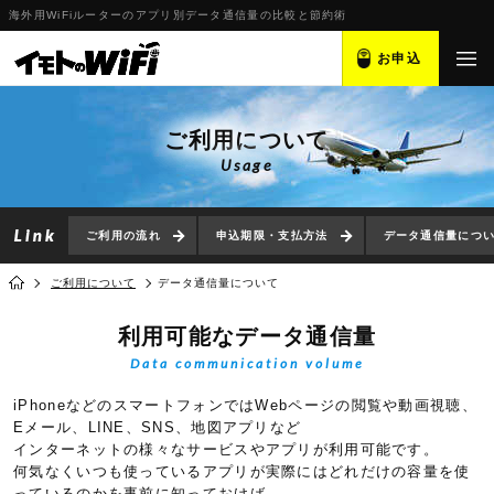
海外用WiFiルーターのアプリ別データ通信量の比較と節約術
お申込
ご利用について
Usage
ご利用の流れ
申込期限・支払方法
データ通信量につ
ご利用について
データ通信量について
利用可能なデータ通信量
Data communication volume
iPhoneなどのスマートフォンではWebページの閲覧や動画視聴、
Eメール、LINE、SNS、地図アプリなど
インターネットの様々なサービスやアプリが利用可能です。
何気なくいつも使っているアプリが実際にはどれだけの容量を使
っているのかを事前に知っておけば