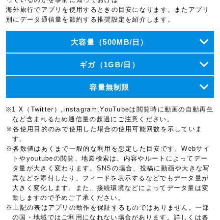
海外旅行でアプリを使用するときの目安になります。またアプリ
別にデータ通信量を節約する推奨設定を紹介します。
大容量（500MB/日）
ギガ（1GB/日）
容量無制限
※1 X（Twitter）,instagram,YouTubeは閲覧時に動画の自動再生
など含まれるため通信量の超過にご注意ください。
※各使用目的のみで使用した場合の使用可能回数を示していま
す。
※各数値はあくまで一般的な利用を想定した目安です。Webサイ
トやyoutubeの閲覧、地図検索は、内容やルートによってデー
タ量が大きく変わります。SNSの場合、投稿に動画や大きな写
真などを添付したり、フィードを表示するなどでもデータ量が
大きく変化します。また、接続環境などによってデータ量は変
動しますので予めご了承ください。
※上記の表はアプリの動作を保証するものではありません。一部
の国・地域ではご利用になれない場合があります。詳しくは各