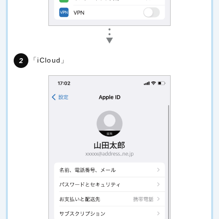
「iCloud」