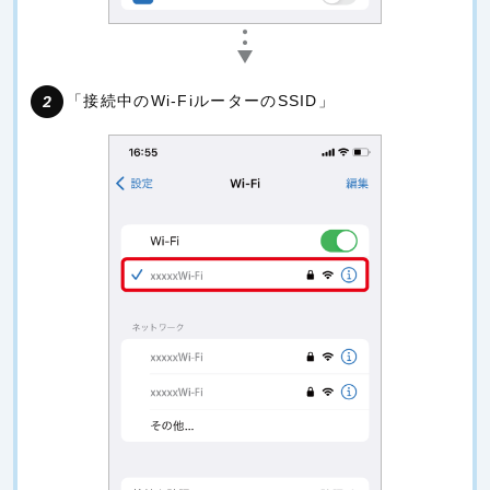
「接続中のWi-FiルーターのSSID」