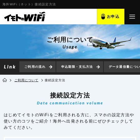
海外WiFi（ネット）接続設定方法
お申込
ご利用について
Usage
ご利用の流れ
申込期限・支払方法
データ通信量につ
ご利用について
接続設定方法
接続設定方法
Data communication volume
はじめてイモトのWiFiをご利用される方に、スマホの設定方法や
使い方のコツをご紹介！海外へ出発される前にぜひチェックして
みてください。