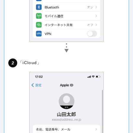
「iCloud」