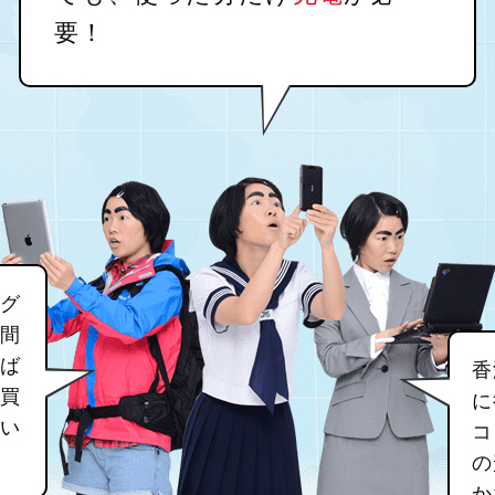
要！
グ
間
ば
香
買
に
い
コ
の
か