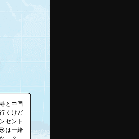
港と中国
行くけど
ンセント
形は一緒
な…？