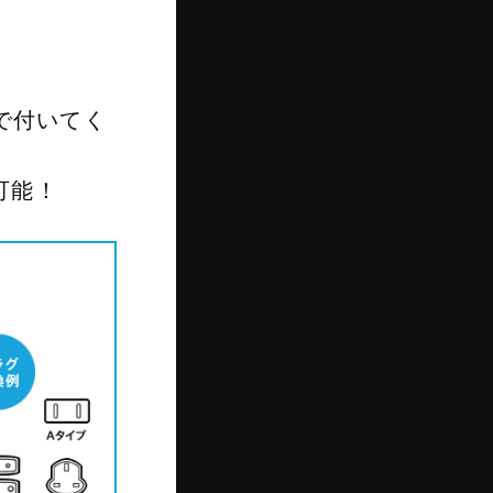
で付いてく
可能！