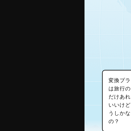
変換プラ
は旅行の
だけあれ
いいけど
うしかな
の？