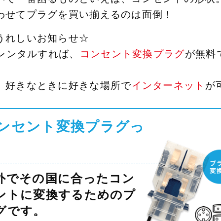
わせてプラグを買い揃えるのは面倒！
うれしいお知らせ☆
をレンタルすれば、
コンセント変換プラグ
が無料
、好きなときに好きな場所で
インターネット
が
ンセント変換プラグっ
？
外でその国に合ったコン
ントに変換するためのプ
グです。