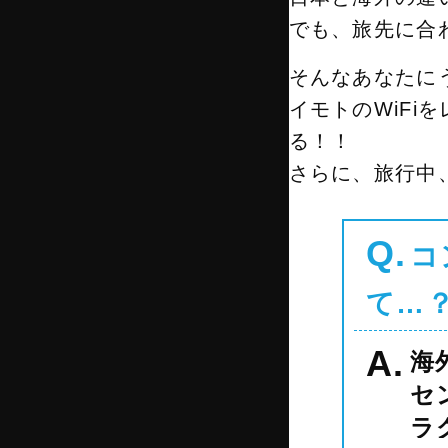
でも、旅先に合
そんなあなたに
イモトのWiFi
る！！
さらに、旅行中
Q.
コ
て…
A.
海
セ
ラ