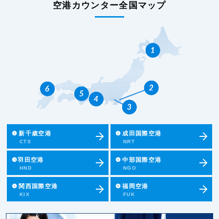
空港カウンター全国マップ
❶
新千歳空港
❷
成田国際空港
CTS
NRT
❸羽田空港
❹
中部国際空港
HND
NGO
❺
関西国際空港
❻
福岡空港
KIX
FUK