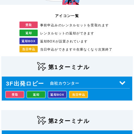
アイコン一覧
受取
事前申込みのレンタル
セットを受取れます
返却
レンタルセットの返却が
できます
返却
BOX
返却BOXが
設置されています
当日
申込
当日申込ができます
※在庫なくなり次第終了
第1ターミナル
3F出発ロビー
自社カウンター
受取
返却
返却BOX
当日申込
第2ターミナル