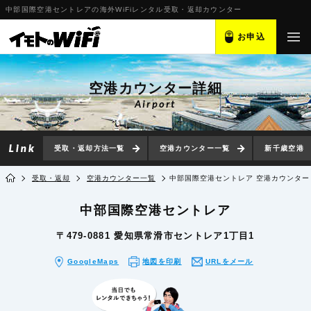
中部国際空港セントレアの海外WiFiレンタル受取・返却カウンター
お申込
空港カウンター詳細
Airport
受取・返却方法一覧
空港カウンター一覧
新千歳空港
受取・返却
空港カウンター一覧
中部国際空港セントレア 空港カウンター
中部国際空港セントレア
〒479-0881 愛知県常滑市セントレア1丁目1
GoogleMaps
地図を印刷
URLをメール