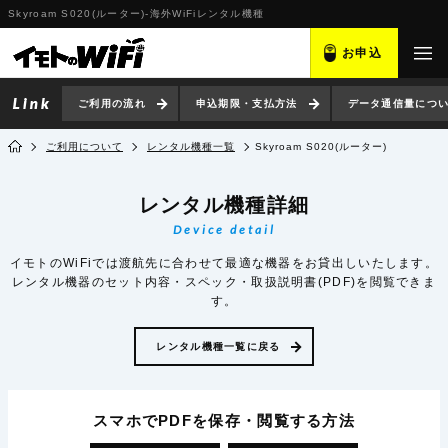
Skyroam S020(ルーター)-海外WiFiレンタル機種
お申込
ご利用の流れ
申込期限・支払方法
データ通信量につ
ご利用について
レンタル機種一覧
Skyroam S020(ルーター)
レンタル機種詳細
Device detail
イモトのWiFiでは渡航先に合わせて最適な機器をお貸出しいたします。
レンタル機器のセット内容・スペック・取扱説明書(PDF)を閲覧できま
す。
レンタル機種一覧に戻る
スマホでPDFを保存・閲覧
する方法