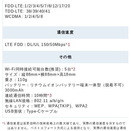
FDD-LTE:1/2/3/4/5/7/8/12/17/20
TDD-LTE: 38/39/40/41
WCDMA: 1/2/4/5/8
通信速度
LTE FDD：DL/UL 150/50Mbps
*1
その他
Wi-Fi同時接続可能台数(推奨)：5台
*2
サイズ：縦88mm×横88mm×高18mm
重さ：110g
バッテリー：リチウムイオンバッテリー端末一体型（脱着不可）
3000mAh
連続通信時間：10時間
*3
無線LAN規格：802.11 a/b/g/n
セキュリティ：WEP、WPA(TKIP)、WPA2
USB形状：Type-Cケーブル
*1
通信速度は送受信時の技術規格上の最大値であり、実際の通信速度を示すもので
はありません。ベストエフォート方式による提供となり、実際の通信速度は通信